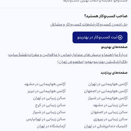
جست‌و‌جو، مقایسه و انتخاب بهترین کسب‌وکارها
صاحب کسب‌وکار هستید؟
پنل ادمین کسب‌وکار
تبلیغات کسب‌وکار و مشاغل
ثبت کسب‌وکار در بهترینو
صفحه‌های بهترینو
دربارهٔ ما
راهنما و پرسش‌های متداول
تماس با ما
قوانین و مقررات
نقشهٔ سایت
بلاگ
اپلیکیشن بهترینو
بهجو (مخصوص تهران)
صفحه‌های پربازدید
آژانس هواپیمایی در تهران
آژانس هواپیمایی در مشهد
آژانس هواپیمایی در اصفهان
آژانس هواپیمایی در تبریز
آژانس هواپیمایی در شیراز
سالن زیبایی در تهران
سالن زیبایی در مشهد
سالن زیبایی در کرج
سالن زیبایی در اصفهان
سالن زیبایی در شیراز
سالن زیبایی در پیروزی
سالن زیبایی در تهرانپارس
کلینیک دندانپزشکی در تهران
آزمایشگاه در تهران