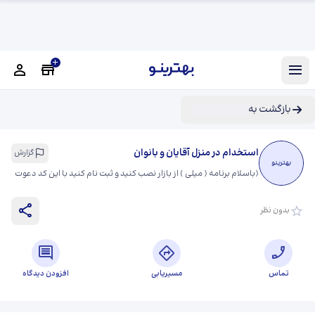
بازگشت به
استخدام در منزل آقایان و بانوان
گزارش
بهترینو
(
باسلام برنامه ( میلی ) از بازار نصب کنید و ثبت نام کنید با این کد دعوت
⬅️ milli-qth3g️ ➡️ ️۸۰۰ هزارتومان بگیر بهترین فرصت براتون اوردم
)
بدون نظر
تماس
مسیریابی
افزودن دیدگاه