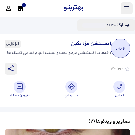
بازگشت به
اکستنشن مژه نگین
گزارش
بهترینو
(
خدمات اکستنشن مژه و لیفت و لمینت انجام تمامی تکنیک ها
مانند کلاسیک،اسپایکی،والیوم و مگاوالیوم انتخاب افکت
بدون نظر
مناسب با فرم چشم شما✨🫶🏻
)
تماس
مسیریابی
افزودن دیدگاه
تصاویر و ویدئوها (
2
)