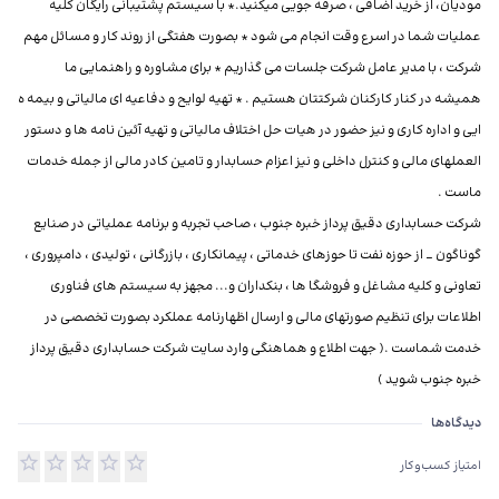
مودیان، از خرید اضافی ، صرفه جویی میکنید.* با سیستم پشتیبانی رایگان کلیه
عملیات شما در اسرع وقت انجام می شود * بصورت هفتگی از روند کار و مسائل مهم
شرکت ، با مدیر عامل شرکت جلسات می گذاریم * برای مشاوره و راهنمایی ما
همیشه در کنار کارکنان شرکتتان هستیم . * تهیه لوایح و دفاعیه ای مالیاتی و بیمه ه
ایی و اداره کاری و نیز حضور در هیات حل اختلاف مالیاتی و تهیه آئین نامه ها و دستور
العملهای مالی و کنترل داخلی و نیز اعزام حسابدار و تامین کادر مالی از جمله خدمات
شرکت حسابداری دقیق پرداز خبره جنوب ، صاحب تجربه و برنامه عملیاتی در صنایع
گوناگون _ از حوزه نفت تا حوزهای خدماتی ، پیمانکاری ، بازرگانی ، تولیدی ، دامپروری ،
تعاونی و کلیه مشاغل و فروشگا ها ، بنکداران و... مجهز به سیستم های فناوری
اطلاعات برای تنظیم صورتهای مالی و ارسال اظهارنامه عملکرد بصورت تخصصی در
خدمت شماست .( جهت اطلاع و هماهنگی وارد سایت شرکت حسابداری دقیق پرداز
خبره جنوب شوید )
دیدگاه‌ها درباره شرکت حسابداری دقیق پرداز خبره جنوب
دیدگاه‌ها
امتیاز کسب‌وکار