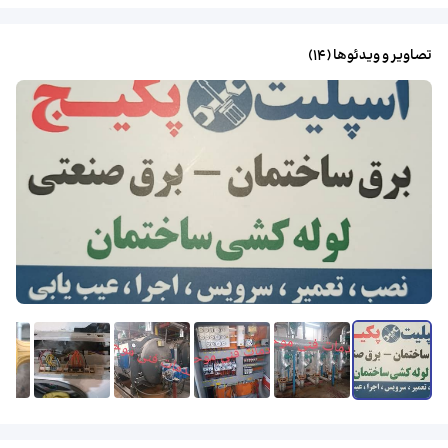
تصاویر و ویدئوها (
14
)