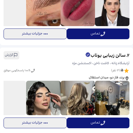
تماس
جزئیات بیشتر
2
.
سالن زیبایی یوتاب
گزارش
آرایشگاه زنانه ، کاشت ناخن ، اکستنشن مژه
5
(
21
نفر)
% پاسخگویی موفق
100
پرند، فاز دو، میدان استقلال
تماس
جزئیات بیشتر