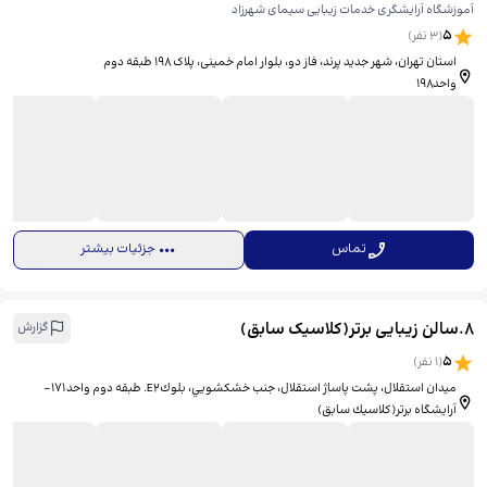
آموزشگاه آرایشگری خدمات زیبایی سیمای شهرزاد
5
(
3
نفر)
استان تهران، شهر جدید پرند، فاز دو، بلوار امام خمینی، ​پلاک ۱۹۸ طبقه دوم
واحد۱۹۸
تماس
جزئیات بیشتر
8
.
سالن زیبایی برتر(کلاسیک سابق)
گزارش
5
(
1
نفر)
ميدان استقلال، پشت پاساژ استقلال، جنب خشكشويي، بلوكE2. طبقه دوم واحد ١٧١-
آرايشگاه برتر(كلاسيك سابق)