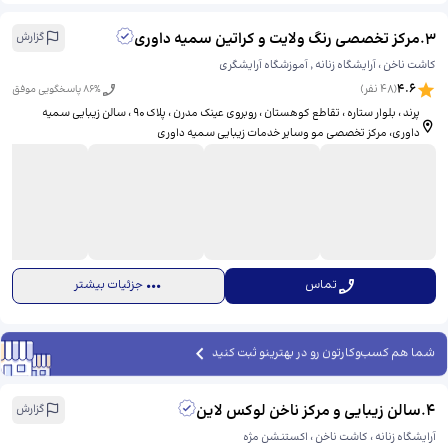
3
.
مرکز تخصصی رنگ ولایت و کراتین سمیه داوری
گزارش
کاشت ناخن ، آرایشگاه زنانه ٬ آموزشگاه آرایشگری
4.6
(
48
نفر)
% پاسخگویی موفق
86
پرند ، بلوار ستاره ، تقاطع کوهستان ، روبروی عینک مدرن ، پلاک ۹۰ ، سالن زیبایی سمیه
داوری، ​مرکز تخصصی مو وسایر خدمات زیبایی سمیه داوری
تماس
جزئیات بیشتر
شما هم کسب‌وکارتون رو در بهترینو ثبت کنید
4
.
سالن زیبایی و مرکز ناخن لوکس‌ لاین
گزارش
آرایشگاه زنانه ، کاشت ناخن ، اکستنشن مژه