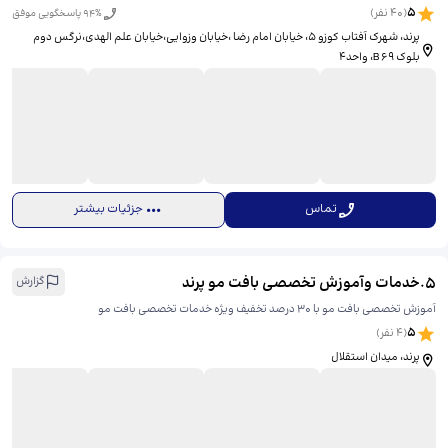
5
(
40
نفر)
% پاسخگویی موفق
94
پرند، شهرک آفتاب کوزو 5، خیابان امام رضا ،خیابان وزوایی،خیابان علم الهدی،نرگس دوم
بلوک B ۶۹، واحد۴
تماس
جزئیات بیشتر
5
.
خدمات وآموزش تخصصی بافت مو پرند
گزارش
آموزش تخصصی بافت مو با ۳۰ درصد تخفیف ویژه خدمات تخصصی بافت مو
5
(
4
نفر)
پرند، میدان استقلال