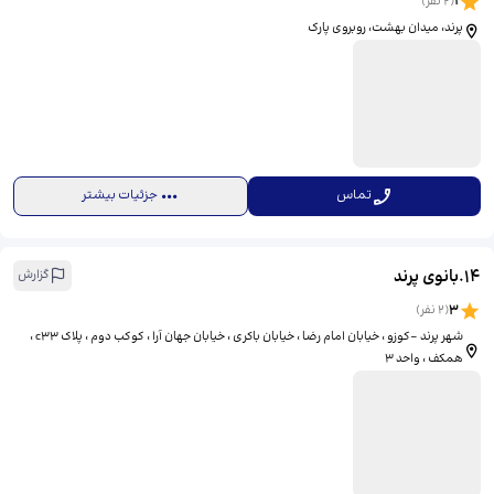
1
(
2
نفر)
پرند، میدان بهشت، روبروی پارک
تماس
جزئیات بیشتر
14
.
بانوی پرند
گزارش
3
(
2
نفر)
شهر پرند -کوزو ، خیابان امام رضا ، خیابان باکری ، خیابان جهان آرا ، کوکب دوم ، پلاک c33 ،
همکف ، واحد ۳