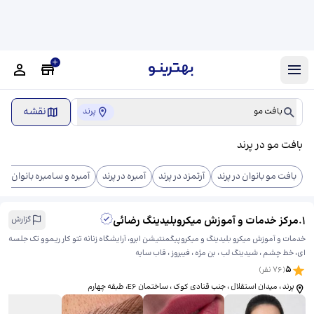
نقشه
بافت مو
پرند
بافت مو در پرند
بافت مو بانوان در پرند
آرتمزد در پرند
آمبره در پرند
آمبره و سامبره بانوان در پ
1
.
مرکز خدمات و آموزش میکروبلیدینگ رضائی
گزارش
خدمات و آموزش میکرو بلیدینگ و میکروپیگمنتیشن ابرو، آرایشگاه زنانه تتو کار ریموو تک جلسه
ای، خط چشم ، شیدینگ لب ، بن مژه ، فیبروز ، قاب سایه
5
(
76
نفر)
پرند ، میدان استقلال ، جنب قنادی کوک ، ساختمان E6، ​طبقه چهارم