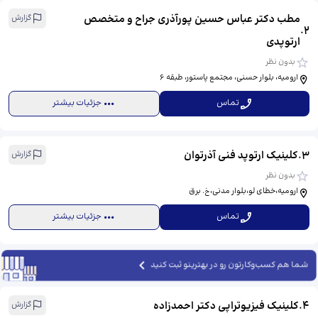
مطب دکتر عباس حسین پورآذری جراح و متخصص
گزارش
.
2
ارتوپدی
بدون نظر
ارومیه، بلوار حسنی، مجتمع پاستور، طبقه ۶
تماس
جزئیات بیشتر
3
.
کلینیک ارتوپد فنی آذرتوان
گزارش
بدون نظر
ارومیه،خطای لو،بلوار مدنی،خ. برق
تماس
جزئیات بیشتر
شما هم کسب‌وکارتون رو در بهترینو ثبت کنید
4
.
کلینیک فیزیوتراپی دکتر احمدزاده
گزارش