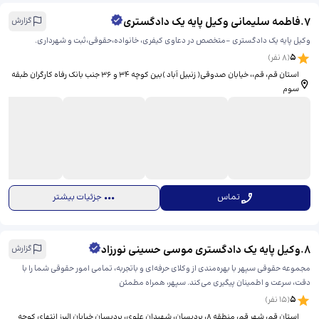
7
.
فاطمه سلیمانی وکیل پایه یک دادگستری
گزارش
وکیل پایه یک دادگستری -متخصص در دعاوی کیفری، خانواده،حقوقی،ثبت و شهرداری.
5
(
8
نفر)
استان قم، قم،، ​خیابان صدوقی( زنبیل آباد )بین کوچه ۳۴ و ۳۶ جنب بانک رفاه کارگران طبقه
سوم
تماس
جزئیات بیشتر
8
.
وکیل پایه یک دادگستری موسی حسینی نورزاد
گزارش
مجموعه حقوقی سپهر با بهره‌مندی از وکلای حرفه‌ای و باتجربه، تمامی امور حقوقی شما را با
دقت، سرعت و اطمینان پیگیری می‌کند. سپهر، همراه مطمئن
5
(
15
نفر)
استان قم، شهر قم، منطقه ۸، پردیسان، شهیدان علوی، ​پردیسان خیابان البرز انتهای کوچه