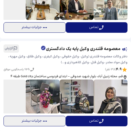
تماس
جزئیات بیشتر
معصومه قلندری وکیل پایه یک دادگستری
گزارش
دفتر وکالت معصومه قلندری (وکیل ، وکیل حقوقی ، وکیل کیفری ، وکیل طلاق ، وکیل مهریه ،
وکیل مواد مخدر ، وکیل قتل ، وکیل کلاهبرداری و...)
4.9
(
38
نفر)
% پاسخگویی موفق
74
قم، محله زنبیل آباد، بلوار شهید صدوقی - ابتدای فردوسی ساختمان Gold city طبقه ۴
تماس
جزئیات بیشتر