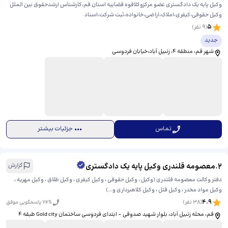
وکیل پایه یک دادگستری عضو مرکزوکلاقوه قضاییه استان قم،کارشناس ارشدحقوق بین الملل
وکیل حقوقی،کیفری،املاک،اراضی،خانواده،ثبت شرکت،اسناد
5
(
9
نفر)
جدید
شهر قم، منطقه ۴، زنبیل آباد،خیابان فردوسی
تماس
جزئیات بیشتر
2
.
معصومه قلندری وکیل پایه یک دادگستری
گزارش
دفتر وکالت معصومه قلندری (وکیل ، وکیل حقوقی ، وکیل کیفری ، وکیل طلاق ، وکیل مهریه ،
وکیل مواد مخدر ، وکیل قتل ، وکیل کلاهبرداری و...)
4.9
(
38
نفر)
% پاسخگویی موفق
74
قم، محله زنبیل آباد، بلوار شهید صدوقی - ابتدای فردوسی ساختمان Gold city طبقه ۴