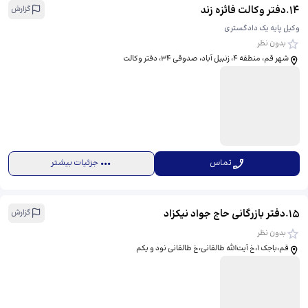
14
.
دفتر وکالت فائزه زند
گزارش
وکیل پایه یک دادگستری
بدون نظر
شهر قم، منطقه ۴، زنبیل آباد، صدوقی ۳۴، ​دفتر وکالت
تماس
جزئیات بیشتر
15
.
دفتر بازرگانی حاج جواد نیکزاد
گزارش
بدون نظر
قم،باجک 1،خ آیت‌الله طالقانی،خ طالقانی نود و یکم