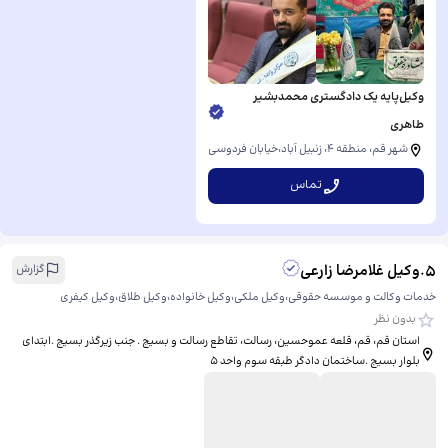
وکیل‌پایه یک دادگستری محمدبشیر
طاهری
شهر قم، منطقه ۴، زنبیل آباد،خیابان فردوسی
تماس
5
.
وکیل غلامرضا زارعی
گزارش
خدمات وکالت و موسسه حقوقی،وکیل ملکی،وکیل خانواده،وکیل طلاق،وکیل کیفری
بدون نظر
استان قم، قم، قلعه عموحسین، رسالت، ​تقاطع رسالت و بسیج . جنب زیرگذر بسیج .ابتدای
بلوار بسیج .ساختمان دادگر طبقه سوم واحد ۵