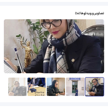
تصاویر و ویدئوها (
10
)
مشاهدهٔ همه