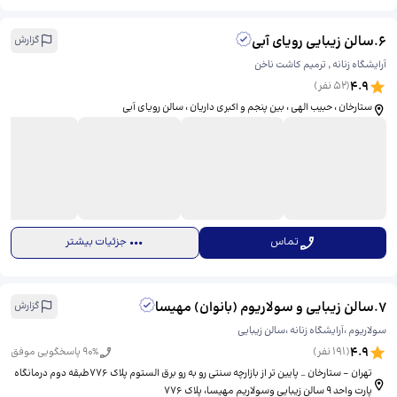
6
.
سالن زیبایی رویای آبی
گزارش
آرایشگاه زنانه ٬ ترمیم کاشت ناخن
4.9
(
52
نفر)
ستارخان ، حبیب الهی ، بین پنجم و اکبری داریان ، سالن رویای آبی
تماس
جزئیات بیشتر
7
.
سالن زیبایی و سولاریوم (بانوان) مهیسا
گزارش
سولاریوم ،آرایشگاه زنانه ،سالن زیبایی
4.9
(
191
نفر)
% پاسخگویی موفق
90
تهران - ستارخان _ پایین تر از بازارچه سنتی رو به رو برق الستوم پلاک ۷۷۶طبقه دوم درمانگاه
پارت واحد ۹ سالن زیبایی وسولاریم مهیسا، ​پلاک ۷۷۶