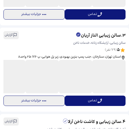
تماس
جزئیات بیشتر
3
.
سالن زیبایی الناز آریان
گزارش
سالن زیبایی، آرایشگاه زنانه، خدمات ناخن
5
(
79
نفر)
استان تهران، ستارخان ، جنب پمپ بنزین بهبودی، زیر پل هوایی، ​پ ۱۷۶ ط۲ واحد۸
تماس
جزئیات بیشتر
4
.
سالن زیبایی و کاشت ناخن آرلا
گزارش