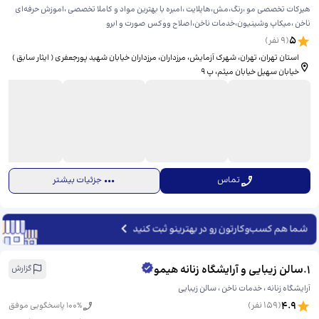
هیرکات تخصصی مو ،رنگ،مش،هایلایت ،امبره با بهترین مواد و کاملا تخصصی ،اموزش حرفه‌ای
ناخن ،میکاپ وشینیون،خدمات ناخن،اصلاح ووکس صورت و ابرو
5
(
9
نفر)
استان تهران، تهران، شهرک آزمایش، مرزداران، ​مرزداران خیابان شهید پورجعفری ( ایثار سابق )
خیابان سهیل خیابان میثم، ​پ ۹
تماس
جزئیات بیشتر
شما هم کسب‌وکارتون رو در بهترینو ثبت کنید
1
.
سالن زیبایی و آرایشگاه زنانه هیمو
گزارش
آرایشگاه زنانه ، خدمات ناخن ، سالن زیبایی
4.9
(
159
نفر)
% پاسخگویی موفق
100