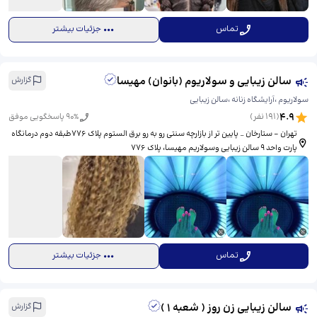
تماس
جزئیات بیشتر
سالن زیبایی و سولاریوم (بانوان) مهیسا
گزارش
سولاریوم ،آرایشگاه زنانه ،سالن زیبایی
4.9
(
191
نفر)
% پاسخگویی موفق
90
تهران - ستارخان _ پایین تر از بازارچه سنتی رو به رو برق الستوم پلاک ۷۷۶طبقه دوم درمانگاه
پارت واحد ۹ سالن زیبایی وسولاریم مهیسا، ​پلاک ۷۷۶
تماس
جزئیات بیشتر
سالن زیبایی زن روز ( شعبه 1 )
گزارش