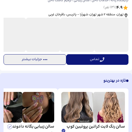
آرایشگاه زنانه ، خدمات ناخن ، سالن زیبایی ، ترمیم کاشت ناخن
4.9
(
131
نفر)
تهران، منطقه ۲ شهر تهران، شهرآرا - پاتریس، باقرخان غربی
تماس
جزئیات بیشتر
تازه در بهترینو
سالن رنگ لایت کراتین پروتیین کوپ
سالن زیبایی یگانه دادوند