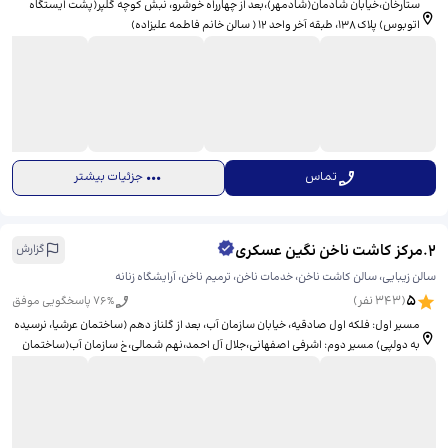
ستارخان،خیابان شادمان(شادمهر)،بعد از چهارراه خوشرو، نبش کوچه گلپر(پشت ایستگاه
اتوبوس) پلاک ۱۳۸، طبقه آخر واحد ۱۲ ( سالن خانم فاطمه علیزاده)
تماس
جزئیات بیشتر
2
.
مرکز کاشت ناخن نگین عسکری
گزارش
سالن زیبایی، سالن کاشت ناخن، خدمات ناخن، ترمیم ناخن، آرایشگاه زنانه
5
(
343
نفر)
% پاسخگویی موفق
76
مسیر اول: فلکه اول صادقیه، خیابان سازمان آب، بعد از گلناز دهم (ساختمان عرشیا، نرسیده
به دولپی) مسیر دوم: اشرفی اصفهانی،جلال آل احمد،نهم شمالی،خ سازمان آب(ساختمان
روبروی نهم شمالی هست)، ​پلاک ۳۱۲ ، ساختمان عرشیا