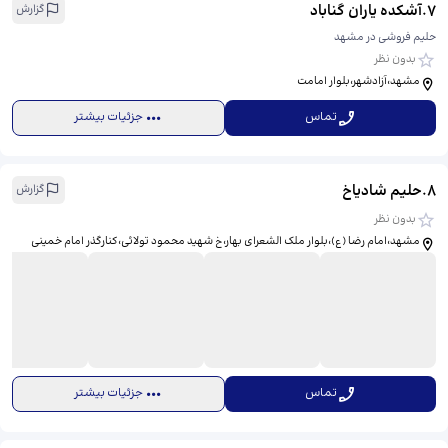
7
.
آشکده یاران گناباد
گزارش
حلیم فروشی در مشهد
بدون نظر
مشهد،آزادشهر،بلوار امامت
تماس
جزئیات بیشتر
8
.
حلیم شادیاخ
گزارش
بدون نظر
مشهد،امام رضا (ع)،بلوار ملک الشعرای بهار،خ شهید محمود تولائی،کنارگذر امام خمینی
تماس
جزئیات بیشتر