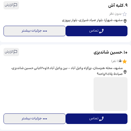
9
.
کلبه آش
گزارش
بدون نظر
مشهد، شهرآرا، بلوار صیاد شیرازی، بلوار پیروزی
تماس
جزئیات بیشتر
10
.
حسین شاندیزی
گزارش
5
(
1
نفر)
مشهد، محله هنرستان، بزرگراه وکیل آباد - بین وکیل آباد ۱۸و۲۰کبابی حسین شاندیزی، ​
صیاد۵ پلاک۷واحد۹
تماس
جزئیات بیشتر