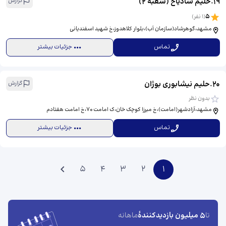
19
.
حلیم شادیاخ (شعبه 2)
گزارش
5
(
1
نفر)
مشهد،گوهرشاد(سازمان آب)،بلوار کلاهدوز،خ شهید اسفندیانی
تماس
جزئیات بیشتر
20
.
حلیم نیشابوری بوژان
گزارش
بدون نظر
مشهد،آزادشهر(امامت)،خ میرزا کوچک خان،ک امامت ۷۰،خ امامت هفتادم
تماس
جزئیات بیشتر
5
4
3
2
1
5 میلیون بازدیدکنندهٔ
تا
ماهانه