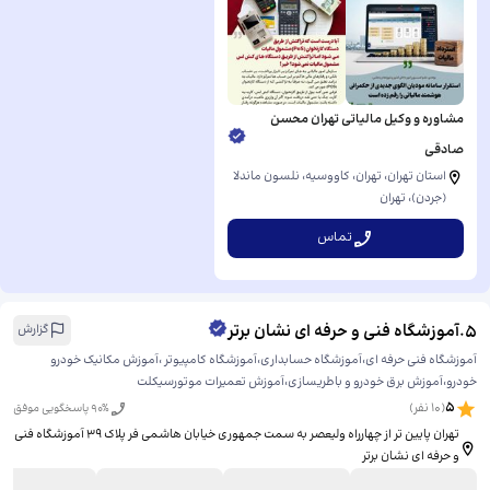
مشاوره و وکیل مالیاتی تهران محسن
صادقی
استان تهران، تهران، کاووسیه، نلسون ماندلا
(جردن)، ​تهران
تماس
5
.
آموزشگاه فنی و حرفه ای نشان برتر
گزارش
آموزشگاه فنی حرفه ای،آموزشگاه حسابداری،آموزشگاه کامپیوتر ،آموزش مکانیک خودرو
خودرو،آموزش برق خودرو و باطریسازی،آموزش تعمیرات موتورسیکلت
5
(
10
نفر)
% پاسخگویی موفق
90
تهران پایین تر از چهارراه ولیعصر به سمت جمهوری خیابان هاشمی فر پلاک 39 آموزشگاه فنی
و حرفه ای نشان برتر