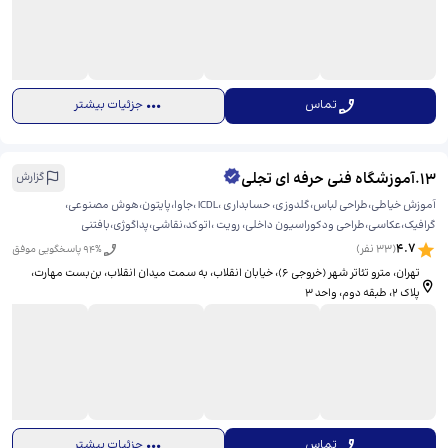
تماس
جزئیات بیشتر
13
.
آموزشگاه فنی حرفه ای تجلی
گزارش
آموزش خیاطی،طراحی لباس،گلدوزی، حسابداری ،ICDL ،جاوا،پایتون،هوش مصنوعی،
گرافیک،عکاسی،طراحی ودکوراسیون داخلی، رویت ،اتوکد،نقاشی،پداگوژی،بافتنی
4.7
(
33
نفر)
% پاسخگویی موفق
94
تهران، مترو تئاتر شهر (خروجی ۶)، خیابان انقلاب، به سمت میدان انقلاب، بن‌بست مهارت،
پلاک ۲، طبقه دوم، واحد ۳
تماس
جزئیات بیشتر