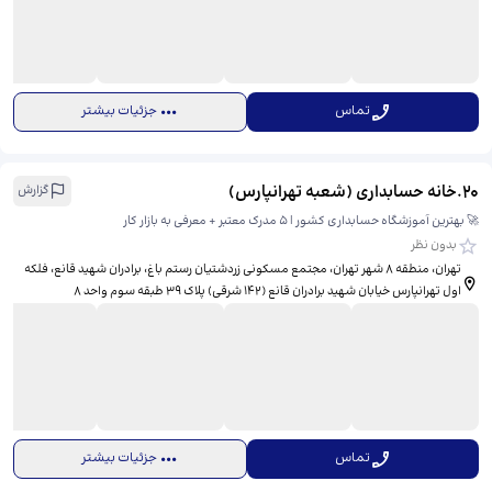
تماس
جزئیات بیشتر
20
.
خانه حسابداری (شعبه تهرانپارس)
گزارش
🚀 بهترین آموزشگاه حسابداری کشور | ۵ مدرک معتبر + معرفی به بازار کار
بدون نظر
تهران، منطقه ۸ شهر تهران، مجتمع مسکونی زردشتیان رستم باغ، برادران شهید قانع، ​فلکه
اول تهرانپارس خیابان شهید برادران قانع (۱۴۲ شرقی) پلاک ۳۹ طبقه سوم واحد ۸
تماس
جزئیات بیشتر