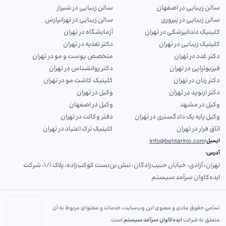
سالن زیبایی در اصفهان
سالن زیبایی در شیراز
سالن زیبایی در پیروزی
سالن زیبایی در تهرانپارس
کلینیک دندانپزشکی در تهران
آزمایشگاه در تهران
کلینیک زیبایی در تهران
دکتر تغذیه در تهران
دکتر غدد در تهران
متخصص پوست و مو در تهران
فیزیوتراپی در تهران
دکتر روانشناس در تهران
دکتر زنان در تهران
کلینیک کاشت مو در تهران
دکتر ارتوپد در تهران
وکیل در تهران
وکیل در مشهد
وکیل در اصفهان
وکیل پایه یک دادگستری در تهران
دفتر وکالت در تهران
اتاق فرار در تهران
کلینیک ترک اعتیاد در تهران
info@behtarino.com
ایمیل:
آدرس:
تهران، آزادی، خیابان حبیب‌زادگان، نبش بن‌بست کوکب‌زاده، پلاک ۱/۱، شرکت
ایده‌کاوان سرآمد سیستم
تمامی حقوق مادی و معنوی این وب‌سایت، خدمات و محتوای مربوط به آن
متعلق به شرکت
ایده‌کاوان سرآمد سیستم
است.