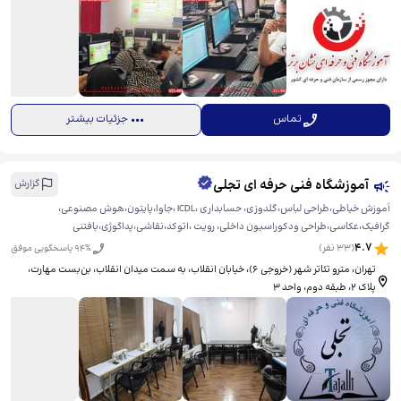
تماس
جزئیات بیشتر
آموزشگاه فنی حرفه ای تجلی
گزارش
آموزش خیاطی،طراحی لباس،گلدوزی، حسابداری ،ICDL ،جاوا،پایتون،هوش مصنوعی،
گرافیک،عکاسی،طراحی ودکوراسیون داخلی، رویت ،اتوکد،نقاشی،پداگوژی،بافتنی
4.7
(
33
نفر)
% پاسخگویی موفق
94
تهران، مترو تئاتر شهر (خروجی ۶)، خیابان انقلاب، به سمت میدان انقلاب، بن‌بست مهارت،
پلاک ۲، طبقه دوم، واحد ۳