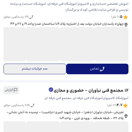
آموزش تخصصی حسابداری و کامپیوتر،آموزشگاه فنی حرفه‌ای، آموزشگاه حسابداری،برنامه
نویسی و طراحی سایت،نقاشی کودک و بزرگسال
5
(
11
نفر)
% پاسخگویی موفق
71
چهارراه پاسداران خیابان دولت بعد از اختیاریه پلاک 109 ساختمان صدرا واحد 19 و 27 و ۴۴
تماس
جزئیات بیشتر
12
.
مجتمع فنی نیاوران - حضوری و مجازی
گزارش
آموزشگاه کامپیوتر،آموزشگاه فنی حرفه ای ،مجتمع فنی حرفه ای
4.7
(
21
نفر)
% پاسخگویی موفق
75
تجریش-خیابان نیاوران (باهنر) - خیابان شهید کبیری (دزاشیب) - نرسیده به آتش نشانی-
پلاک 32 - طبقه همکف - ورودی غربی - واحد104