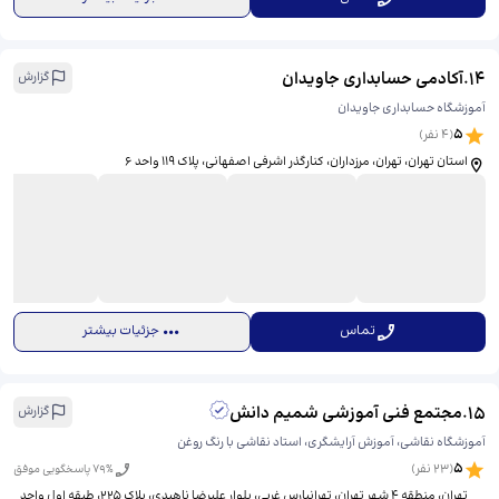
14
.
آکادمی حسابداری جاویدان
گزارش
آموزشگاه حسابداری جاویدان
5
(
4
نفر)
استان تهران، تهران، مرزداران، کنارگذر اشرفی اصفهانی، ​پلاک 119 واحد 6
تماس
جزئیات بیشتر
15
.
مجتمع فنی آموزشی شمیم دانش
گزارش
آموزشگاه نقاشی، آموزش آرایشگری، استاد نقاشی با رنگ روغن
5
(
23
نفر)
% پاسخگویی موفق
79
تهران، منطقه ۴ شهر تهران، تهرانپارس غربی، بلوار علیرضا ناهیدی، پلاک 225، ​طبقه اول واحد