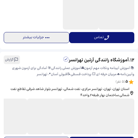
تماس
جزئیات بیشتر
12
.
آموزشگاه رانندگی آرتین تهرانسر
گزارش
📚 آموزش آیینامه ونکات مهم آزمون🚘آموزش عملی رانندگی🎯 آمادگی برای آزمون شهری
وآیین‌نامه🔥مربیان حرفه ای 💥 پرداخت قسطی📝قبولی آسان📍تهرانسر
5
(
5
نفر)
استان تهران، تهران، تهرانسر مرکزی، نفت شمالی، ​تهرانسر,بلوار شاهد شرقی,تقاطع نفت
شمالی,ساختمان بهار,طبقه2,واحد4