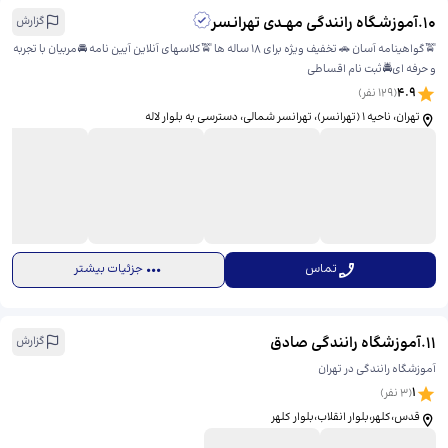
10
.
آموزشـگاه رانندگی مهــدی تهرانـسر
گزارش
🚖گواهینامه آسان 🚗 تخفیف ویژه برای 18 ساله ها 🚖کلاسهای آنلاین آیین نامه 🚘مربیان با تجربه
و حرفه ای🚔ثبت نام اقساطی
4.9
(
129
نفر)
تهران، ناحیه ۱ (تهرانسر)، تهرانسر شمالی، دسترسی به بلوار لاله
تماس
جزئیات بیشتر
11
.
آموزشگاه رانندگی صادق
گزارش
آموزشگاه رانندگی در تهران
1
(
3
نفر)
قدس،کلهر،بلوار انقلاب،بلوار کلهر