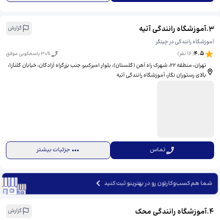
3
.
آموزشگاه رانندگی آتیه
گزارش
آموزشگاه رانندگی در چیتگر
4.5
(
16
نفر)
% پاسخگویی موفق
30
تهران، منطقه 22، شهرک راه آهن (گلستان)، بلوار امیرکبیر، جنب بزرگراه آزادگان، خیابان گلناز1،
بالای رستوران نگار، آموزشگاه رانندگی آتیه
تماس
جزئیات بیشتر
شما هم کسب‌وکارتون رو در بهترینو ثبت کنید
4
.
آموزشگاه رانندگی محک
گزارش