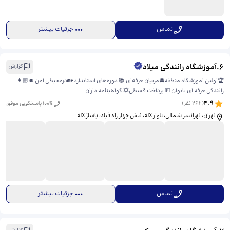
تماس
جزئیات بیشتر
6
.
آموزشگاه رانندگی میلاد
گزارش
🏆اولین آموزشگاه منطقه🚘مربیان حرفه‌ای 📚 دوره‌های استاندارد 🏡درمحیطی امن 👩🏼‍🎓
رانندگی حرفه ای بانوان 💵 پرداخت قسطی💥 گواهینامه داران
4.9
(
262
نفر)
% پاسخگویی موفق
100
تهران، تهرانسر شمالی،بلوار لاله، نبش چهار راه قباد، ​پاساژ لاله
تماس
جزئیات بیشتر