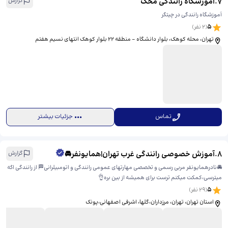
7
.
آموزشگاه رانندگی محک
گزارش
آموزشگاه رانندگی در چیتگر
5
(
2
نفر)
تهران، محله کوهک، بلوار دانشگاه - منطقه ۲۲ بلوار کوهک انتهای نسیم هفتم
تماس
جزئیات بیشتر
8
.
آموزش خصوصی رانندگی غرب تهران|همایونفر🚘
گزارش
🚘نادرهمایونفر مربی رسمی و تخصصی مهارتهای عمومی رانندگی و اتومبیلرانی🏁 از رانندگی اگه
میترسی،کمکت میکنم ترست برای همیشه از بین بره👌
5
(
29
نفر)
استان تهران، تهران، مرزداران،گلها، ​اشرفی اصفهانی،پونک