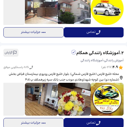
تماس
جزئیات بیشتر
2
.
آموزشگاه رانندگی همگام
گزارش
آموزش رانندگی،آموزشگاه رانندگی
4.9
(
217
نفر)
% پاسخگویی موفق
88
محله خلیج فارس (خليج فارس شمالي), بلوار خلیج فارس روبروی بیمارستان فیاض بخش
(شماره دو) بین کوچه شهداوهادی مودب جنب بانک سپه زیرهمکف پ ۴۸۱
تماس
جزئیات بیشتر