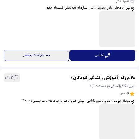
بدون نظر
تهران، محله اباذر، سازمان آب - سازمان آب نبش گلستان یکم
تماس
جزئیات بیشتر
20
.
پارک (آموزش رانندگی کودکان)
گزارش
آموزشگاه رانندگی در سعادت آباد
1
(
1
نفر)
میدان پونک ، خیابان میرزابابایی ، نبش خیابان عدل ، پلاک 35 ، کد پستی : 14768