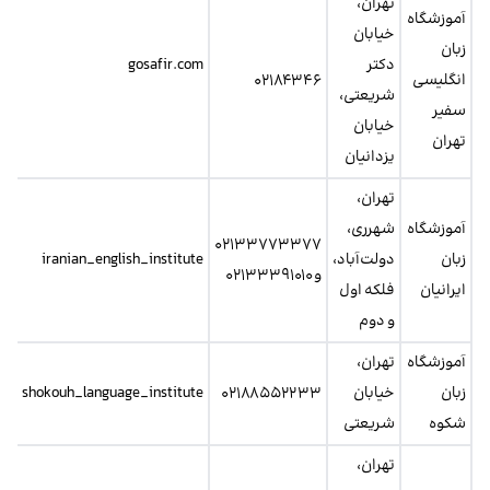
تهران،
آموزشگاه
خیابان
زبان
دکتر
gosafir.com
انگلیسی
۰۲۱۸۴۳۴۶
شریعتی،
سفیر
خیابان
تهران
یزدانیان
تهران،
آموزشگاه
شهرری،
۰۲۱۳۳۷۷۳۳۷۷
زبان
دولت‌آباد،
iranian_english_institute
و ۰۲۱۳۳۳۹۱۰۱۰
ایرانیان
فلکه اول
و دوم
آموزشگاه
تهران،
زبان
خیابان
۰۲۱۸۸۵۵۲۲۳۳
shokouh_language_institute
شکوه
شریعتی
تهران،