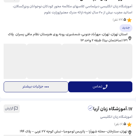
آموزشگاه زبان انگلیسی دیپلماسی کلاسهای مکالمه محور کودکان،نوجوانان وبزرگسالان،
اساتید مجرب، بیش از ۲۰ سال تجربه،ارائه مدرک معتبرازوزارت علوم
5
(
22
نفر)
جدید
استان تهران، تهران، مهرآباد جنوبی، شمشیری، ​روبه روی هنرستان نظام مافی پسران. پلاک
۱۳۱ (ساختمان بیتا) طبقه ۲ واحد ۱۳
تماس
جزئیات بیشتر
17
.
آموزشگاه زبان آریا
گزارش
آموزشگاه زبان انگلیسی
5
(
6
نفر)
تهران، ستارخان-محله شهرآرا - پاتریس لومومبا-نبش کوچه ۲۷ غربی - پلاک ۱۹۴