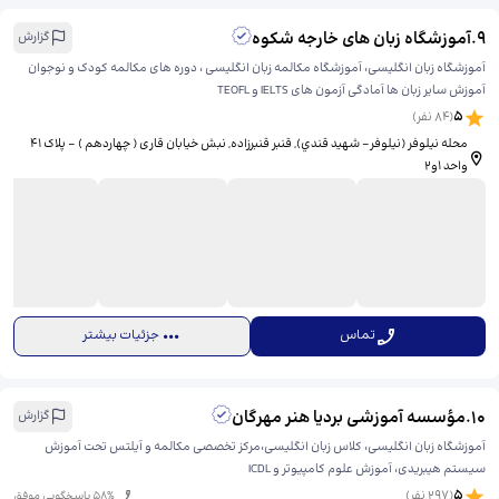
9
.
آموزشگاه زبان های خارجه شکوه
گزارش
آموزشگاه زبان انگلیسی، آموزشگاه مکالمه زبان انگلیسی ، دوره های مکالمه کودک و نوجوان
آموزش سایر زبان ها آمادگی آزمون های IELTS و TEOFL
5
(
84
نفر)
محله نیلوفر (نيلوفر- شهيد قندي), قنبر قنبرزاده, نبش خیابان قاری ( چهاردهم ) - پلاک 41
واحد 1و2
تماس
جزئیات بیشتر
10
.
مؤسسه آموزشی بردیا هنر مهرگان
گزارش
آموزشگاه زبان انگلیسی، کلاس زبان انگلیسی،مرکز تخصصی مکالمه و آیلتس تحت آموزش
سیستم هیبریدی، آموزش علوم کامپیوتر و ICDL
5
(
297
نفر)
% پاسخگویی موفق
58