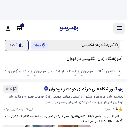
نقشه
آموزشگاه زبان انگلیسی
تهران
آموزشگاه زبان انگلیسی در تهران
IELTS دوره آیلتس در تهران
استاد زبان انگلیسی در تهران
برگزاری آزمون تافل د
آموزشگاه فنی حرفه ای کودک و نوجوان
گزارش
دپارتمان پادیز مرکز هوم اسکول و آموزش مهارتی کودکان. ارائه خدمات حضوری و آنلاین بازی
درمانی و آموزش ویژه همه کودکان عادی،اوتیسم و بیش فعالی
5
(
48
نفر)
% پاسخگویی موفق
67
انتهای اتوبان ارتش خیابان لاله روبه روی میوه تره بار کنار ازمایشگاه پ۵ط۴واحد۷ دپارتمان
پادیز، ​پلاک ۵طبقه ی چهارم(۴)