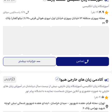
آموزشگاه زبان انگلیسی
4.9
(
19
نفر)
% پاسخگویی موفق
86
محله پیروزی منطقه ۱۳ خیابان پیروزی خیابان اول نیروی هوائی فرعی ۱/۳۰( نیکوگفتار) پلاک
۳۱
تماس
جزئیات بیشتر
آکادمی زبان های خارجی هیوا
گزارش
آموزشگاه زبان انگلیسی،آموزشگاه زبان خارجی، بیش از بیست سال درخشان در آموزش زبان های
خارجی به صورت حضوری و آنلاین میزبان شماست نماینده دانشگاه پیام نور
5
(
4
نفر)
تهران، محله قیام، هفده شهریور - میدان خراسان ، ابتدای هفده شهریور شمالی نبش کوچه
شهید بهرامی پلاک 2