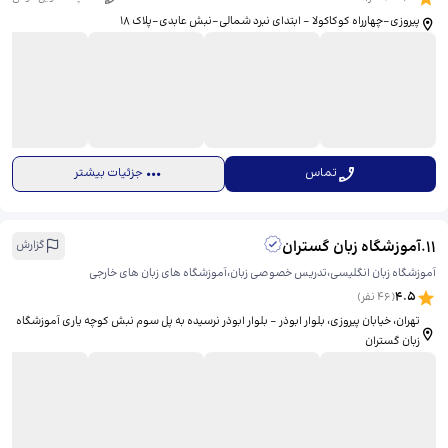
پیروزی-چهارراه کوکاکولا - ابتدای نبرد شمالی-نبش عابدی-پلاک 18
تماس
جزئیات بیشتر
11
.
آموزشگاه زبان گستران
گزارش
آموزشگاه زبان انگلیسی،تدریس خصوصی زبان،آموزشگاه های زبان های خارجی
4.5
(
46
نفر)
تهران، خیابان پیروزی، بلوار ابوذر - بلوار ابوذر نرسیده به پل سوم نبش کوچه یاری آموزشگاه
زبان گستران