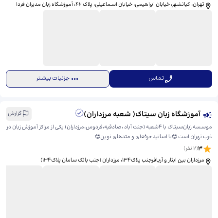
تهران، کیانشهر، خیابان ابراهیمی، خیابان اسماعیلی، پلاک ۴۲، ​آموزشگاه زبان مدیران فردا
تماس
جزئیات بیشتر
آموزشگاه زبان سیتاک( شعبه مرزداران)
گزارش
موسسه زبان‌سیتاک با ۴شعبه (جنت آباد ،صادقیه،فردوس،مرزداران) یکی از مراکز آموزش زبان در
غرب تهران است 😍با اساتید حرفه‌ای و متدهای نوین😍
3
(
2
نفر)
مرزداران بین ایثار و آریافرجنب پلاک۱۳۴، ​مرزداران (جنب بانک سامان پلاک۱۳۴)