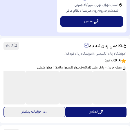
استان تهران، تهران، مهرآباد جنوبی،
شمشیری، ​روبه روی هنرستان نظام مافی
پسران. پلاک ۱۳۱ (ساختمان بیتا) طبقه ۲ واحد
تماس
۱۳
5
.
آکادمی زبان تند باد
گزارش
آموزشگاه زبان انگلیسی ، آموزشگاه زبان کودکان
4.9
(
28
نفر)
محله جردن - پارک ملت (امانيه), بلوار نلسون ماندلا, ارمغان شرقی
تماس
جزئیات بیشتر