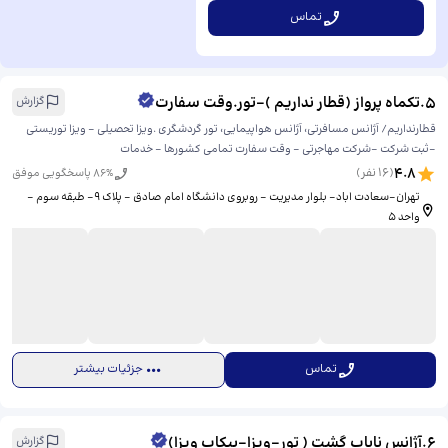
تماس
5
.
تکماه پرواز (قطار نداریم )-تور.وقت سفارت
گزارش
قطارنداریم/ آژانس مسافرتی، آژانس هواپیمایی، تور گردشگری .ویزا تحصیلی - ویزا توریستی
-ثبت شرکت -شرکت مهاجرتی - وقت سفارت تمامی کشورها - خدمات
4.8
(
16
نفر)
% پاسخگویی موفق
86
تهران-سعادت اباد- بلوار مدیریت - روبروی دانشگاه امام صادق - پلاک 9- طبقه سوم -
واحد 5
تماس
جزئیات بیشتر
6
.
آژانس نایاب گشت ( تور-ویزا-پیکاپ ویزا)
گزارش