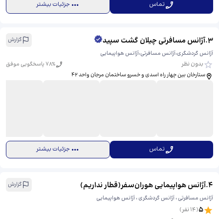
تماس
جزئیات بیشتر
3
.
آژانس مسافرتی چیلان گشت سپید
گزارش
آژانس گردشگری،آژانس مسافرتی،آژانس هواپیمایی
بدون نظر
% پاسخگویی موفق
78
ستارخان بین چهار راه اسدی و خسرو ساختمان مرجان واحد ۴۲
تماس
جزئیات بیشتر
4
.
آژانس هواپیمایی هوران‌سفر(قطار نداریم)
گزارش
آژانس مسافرتی ، آژانس گردشگری ، آژانس هواپیمایی
5
(
14
نفر)