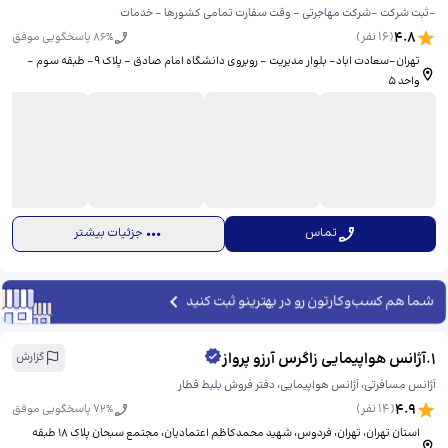
-ثبت شرکت -شرکت مهاجرتی - وقت سفارت تمامی کشورها - خدمات
4.8
(
16
نفر)
% پاسخگویی موفق
86
تهران-سعادت اباد- بلوار مدیریت - روبروی دانشگاه امام صادق - پلاک 9- طبقه سوم -
واحد 5
تماس
جزئیات بیشتر
شما هم کسب‌وکارتون رو در بهترینو ثبت کنید
1
.
آژانس هواپیمایی زاگرس آرزو پرواز
گزارش
آژانس مسافرتی، آژانس هواپیمایی، دفتر فروش بلیط قطار
4.9
(
14
نفر)
% پاسخگویی موفق
72
استان تهران، تهران، فردوس، شهید محمدکاظم اعتمادیان، ​مجتمع سبحان پلاک 18 طبقە