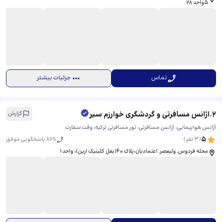
5واحد 28
تماس
جزئیات بیشتر
2
.
اژانس مسافرتی و گردشگری خوارزم سیر
گزارش
آژانس هواپیمایی، آژانس مسافرتی، تور مسافرتی ترکیه، وقت سفارت
5
(
3
نفر)
% پاسخگویی موفق
86
محله فردوس, ولیعصر, اعتمادیان،پلاک 40(بغل کلینیک ارین)، واحد 1