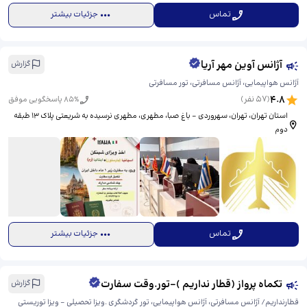
تماس
جزئیات بیشتر
آژانس آوین مهر آریا
گزارش
آژانس هواپیمایی، آژانس مسافرتی، تور مسافرتی
4.8
(
57
نفر)
% پاسخگویی موفق
85
استان تهران، تهران، سهروردی - باغ صبا، مطهری، ​مطهری نرسیده به شریعتی پلاک 13 طبقه
دوم
تماس
جزئیات بیشتر
تکماه پرواز (قطار نداریم )-تور.وقت سفارت
گزارش
قطارنداریم/ آژانس مسافرتی، آژانس هواپیمایی، تور گردشگری .ویزا تحصیلی - ویزا توریستی