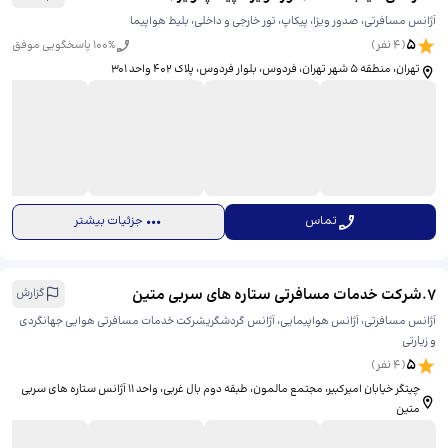
آژانس مسافرتی، صدور ویزا، پیکاپ، تور خارجی و داخلی، بلیط هواپیما
5
(
4
نفر)
% پاسخگویی موفق
100
تهران، منطقه ۵ شهر تهران، فردوس، بلوار فردوس، پلاک 402 واحد 301
تماس
جزئیات بیشتر
7
.
شرکت خدمات مسافرتی ستاره های سربی متین
گزارش
آژانس مسافرتی، آژانس هواپیمایی، آژانس گردشگریشرکت خدمات مسافرتی هوایی جهانگردی
و زیارتی
5
(
4
نفر)
چیتگر خیابان امیرکبیر، مجتمع مالمون، طبقه دوم بال غربی، واحد 11 آژانس ستاره های سربی
متین