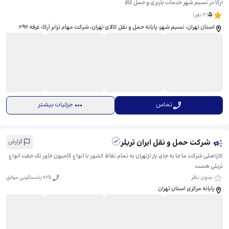
آرکا در نسیم شهر خدمات باربری و حمل کالا
5
(
2
نفر)
استان تهران، نسیم شهر، پایانه حمل و نقل کالای تهران، ​شرکت مهام ترابر آرکا، غرفه 292
تماس
جزئیات بیشتر
شرکت حمل و نقل ایران تریلر
گزارش
کاراصلی شرکت ما جا به جای بار ازتهران به تمام نقاط کشور با انواع کامیون خاور تک جفت انواع
تریلی هست
بدون نظر
% پاسخگویی موفق
92
پایانه مرکزی استان تهران