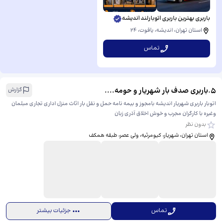
باربری بهترین باربری اتوبارلند اندیشه
استان تهران، اندیشه، یاقوت، ​۲۴
تماس
5
.
باربری صدف بار شهریار و حومه....
گزارش
اتوبار باربری شهریار اندیشه بامجوز و بیمه نامه حمل و نقل بار اثاث منزل اداری تجاری مبلمان
وغیره با کارگران مجرب و خوش اخلاق آذری زبان
بدون نظر
استان تهران، شهریار، کیومرثیه، ولی عصر، ​طبقه همکف
تماس
جزئیات بیشتر