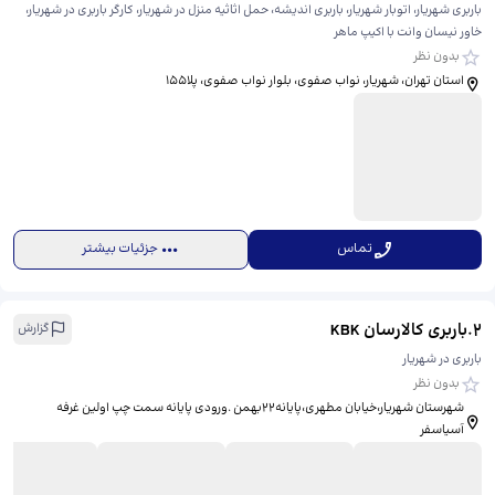
باربری شهریار، اتوبار شهریار، باربری اندیشه، حمل اثاثیه منزل در شهریار، کارگر باربری در شهریار،
خاور نیسان وانت با اکیپ ماهر
بدون نظر
استان تهران، شهریار، نواب صفوی، بلوار نواب صفوی، ​پلا۱۵۵
تماس
جزئیات بیشتر
2
.
باربری کالارسان KBK
گزارش
باربری در شهریار
بدون نظر
شهرستان شهریار،خیابان مطهری،پایانه۲۲بهمن .ورودی پایانه سمت چپ اولین غرفه
آسیاسفر