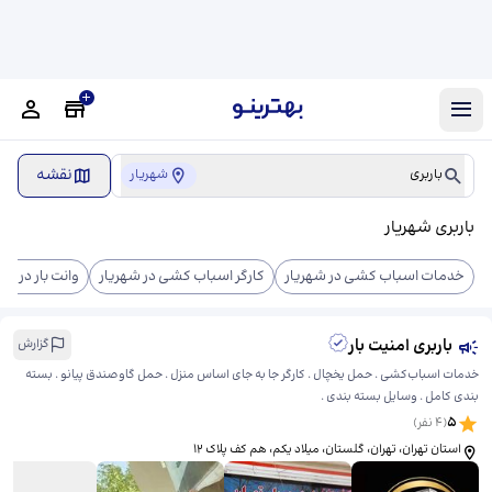
نقشه
باربری
شهریار
باربری شهریار
خدمات اسباب کشی در شهریار
کارگر اسباب کشی در شهریار
وانت بار در شه
باربری امنیت بار
گزارش
خدمات اسباب‌کشی . حمل یخچال . کارگر جا به جای اساس منزل . حمل گاوصندق پیانو . بسته
بندی کامل . وسایل بسته بندی .
5
(
4
نفر)
استان تهران، تهران، گلستان، میلاد یکم، ​هم کف پلاک‌ 12