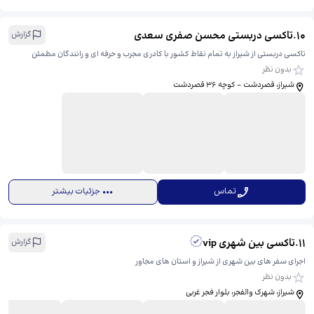
10
.
تاکسی دربستی محسن صفری سعدی
گزارش
تاکسی دربستی از شیراز به تمام نقاط کشور با کادری مجرب و حرفه ای و رانندگان مطمئن
بدون نظر
شیراز، قصردشت - کوچه 36 قصردشت
تماس
جزئیات بیشتر
11
.
تاکسی بین شهری vip
گزارش
اجرای سفر های بین شهری از شیراز و استان های مجاور
بدون نظر
شیراز، شهرک والفجر، بلوار فجر غربی