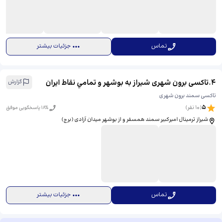
تماس
جزئیات بیشتر
4
.
تاکسی برون شهری شیراز به بوشهر و تمامي نقاط ایران
گزارش
تاکسی سمند برون شهری
5
(
10
نفر)
% پاسخگویی موفق
18
شیراز ترمینال امیرکبیر سمند همسفر و از بوشهر میدان آزادی (برج)
تماس
جزئیات بیشتر