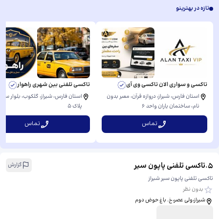
تازه در بهترینو
تاکسی و سواری الان تاکسی وی آی
تاکسی تلفنی بین شهری راهوار
استان فارس، شیراز، دروازه قرآن، معبر بدون
استان فارس، شیراز، گلکوب، بلوار سیبوی
نام، ​ساختمان یاران واحد ۶
پلاک 5
تماس
تماس
5
.
تاکسی تلفنی پاپون سیر
گزارش
تاکسی تلفنی پاپون سیر شیراز
بدون نظر
شیراز،ولی عصر،خ. باغ حوض دوم