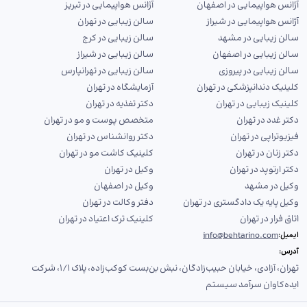
آژانس هواپیمایی در اصفهان
آژانس هواپیمایی در تبریز
آژانس هواپیمایی در شیراز
سالن زیبایی در تهران
سالن زیبایی در مشهد
سالن زیبایی در کرج
سالن زیبایی در اصفهان
سالن زیبایی در شیراز
سالن زیبایی در پیروزی
سالن زیبایی در تهرانپارس
کلینیک دندانپزشکی در تهران
آزمایشگاه در تهران
کلینیک زیبایی در تهران
دکتر تغذیه در تهران
دکتر غدد در تهران
متخصص پوست و مو در تهران
فیزیوتراپی در تهران
دکتر روانشناس در تهران
دکتر زنان در تهران
کلینیک کاشت مو در تهران
دکتر ارتوپد در تهران
وکیل در تهران
وکیل در مشهد
وکیل در اصفهان
وکیل پایه یک دادگستری در تهران
دفتر وکالت در تهران
اتاق فرار در تهران
کلینیک ترک اعتیاد در تهران
info@behtarino.com
ایمیل:
آدرس:
تهران، آزادی، خیابان حبیب‌زادگان، نبش بن‌بست کوکب‌زاده، پلاک ۱/۱، شرکت
ایده‌کاوان سرآمد سیستم