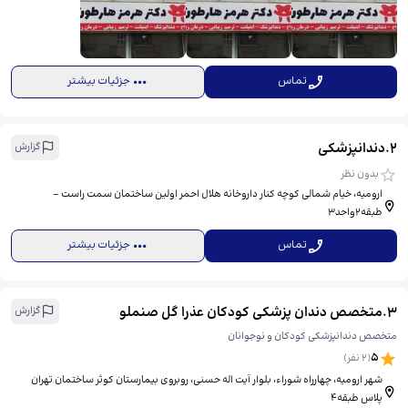
تماس
جزئیات بیشتر
2
.
دندانپزشکی
گزارش
بدون نظر
ارومیه، خیام شمالی کوچه کنار داروخانه هلال احمر اولین ساختمان سمت راست -
طبقه۲واحد۳
تماس
جزئیات بیشتر
3
.
متخصص دندان پزشکی کودکان عذرا گل صنملو
گزارش
متخصص دندانپزشکی کودکان و نوجوانان
5
(
2
نفر)
شهر ارومیه، چهارراه شوراء، بلوار آیت اله حسنی، روبروی بیمارستان کوثر ساختمان تهران
پلاس طبقه4