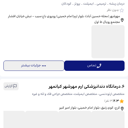
درمان ریشه _ ترمیمی _ ایمپلنت _ پروتز _ کودکان
بدون نظر
مهرشهر (محله حسین آباد)، بلوار ارم(امام خمینی) روبروی باغ سیب - نبش خیابان افشار
مجتمع رویال ط اول
تماس
جزئیات بیشتر
6
.
درمانگاه دندانپزشکی ارم مهرشهر کیانمهر
گزارش
متخصص ارتودنسی ، متخصص ایمپلنت، متخصص جراحی فک و لثه و غیره
2.3
(
3
نفر)
کرج، کوی زنبق، بلوار امام خمینی، بلوار امیر کبیر