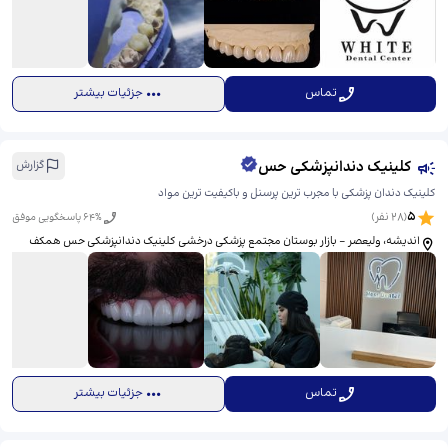
تماس
جزئیات بیشتر
کلینیک دندانپزشکی حس
گزارش
کلینیک دندان پزشکی با مجرب ترين پرسنل و باكيفيت ترين مواد
5
(
28
نفر)
% پاسخگویی موفق
64
اندیشه، ولیعصر - بازار بوستان مجتمع پزشکی درخشی کلینیک دندانپزشکی حس همكف
تماس
جزئیات بیشتر