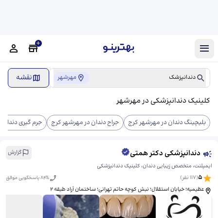
نقشه
دندانپزشک
مهرشهر
کلینیک دندانپزشکی در مهرشهر
بلیچینگ دندان در مهرشهر کرج
جراح دندان در مهرشهر کرج
جرم گیری دندان 
دندانپزشکی دکتر همتی
گزارش
ایمپلنت، متخصص زیبایی دندان، کلینیک دندانپزشکی
5
(
117
نفر)
% پاسخگویی موفق
84
عظیمیه؛ خیابان استقلال؛ نبش کوچه حاتم تهرانی؛ ساختمان آراد طبقه ۲