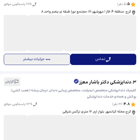
5
(
5
نفر)
% پاسخگویی موفق
77
کرج، منطقه ۴، فاز ۱ مهرشهر، ۱۱۱، ​مجتمع نورا طبقه ی پنجم واحد ۸
تماس
جزئیات بیشتر
3
.
دنداپزشکی دکتر یاشار معزز
گزارش
کلینیک دندانپزشکی،متخصص ایمپلنت، متخصص زیبایی دندان, درمان ریشه (عصب کشی),
روکش و همه‌ی خدمات دنداپزشکی
4.8
(
26
نفر)
% پاسخگویی موفق
73
کرج،محله کیانمهر, بلوار ارم, ۱۲ متری نرگس شرقی