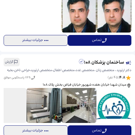
تماس
جزئیات بیشتر
ساختمان پزشکان 108
گزارش
دکتر ارتوپد ، متخصص زنان ،متخصص غدد،متخصص اطفال،متخصص ارتوپد،جراحی ناخن،بخیه
4.8
(
45
نفر)
% پاسخگویی موفق
76
میدان شهدا خیابان هفده شهریور خیابان فیاض بخش پلاک 108
تماس
جزئیات بیشتر