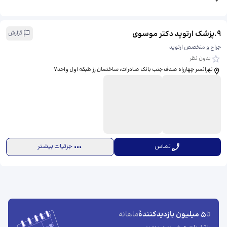
9
.
پزشک ارتوپد دکتر موسوی
گزارش
جراح و متخصص ارتوپد
بدون نظر
تهرانسر چهارراه صدف جنب بانک صادرات، ​ساختمان رز طبقه اول واحد۷
تماس
جزئیات بیشتر
5 میلیون بازدیدکنندهٔ
تا
ماهانه