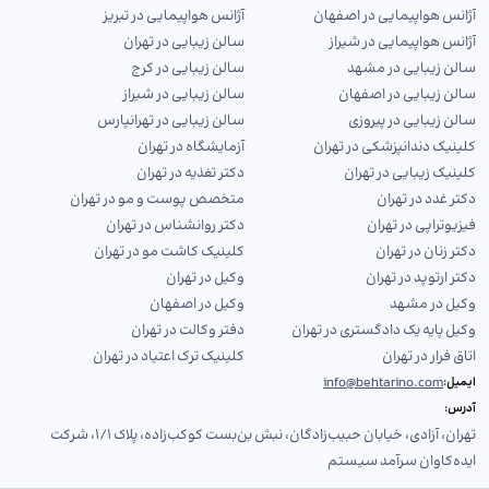
آژانس هواپیمایی در اصفهان
آژانس هواپیمایی در تبریز
آژانس هواپیمایی در شیراز
سالن زیبایی در تهران
سالن زیبایی در مشهد
سالن زیبایی در کرج
سالن زیبایی در اصفهان
سالن زیبایی در شیراز
سالن زیبایی در پیروزی
سالن زیبایی در تهرانپارس
کلینیک دندانپزشکی در تهران
آزمایشگاه در تهران
کلینیک زیبایی در تهران
دکتر تغذیه در تهران
دکتر غدد در تهران
متخصص پوست و مو در تهران
فیزیوتراپی در تهران
دکتر روانشناس در تهران
دکتر زنان در تهران
کلینیک کاشت مو در تهران
دکتر ارتوپد در تهران
وکیل در تهران
وکیل در مشهد
وکیل در اصفهان
وکیل پایه یک دادگستری در تهران
دفتر وکالت در تهران
اتاق فرار در تهران
کلینیک ترک اعتیاد در تهران
info@behtarino.com
ایمیل:
آدرس:
تهران، آزادی، خیابان حبیب‌زادگان، نبش بن‌بست کوکب‌زاده، پلاک ۱/۱، شرکت
ایده‌کاوان سرآمد سیستم