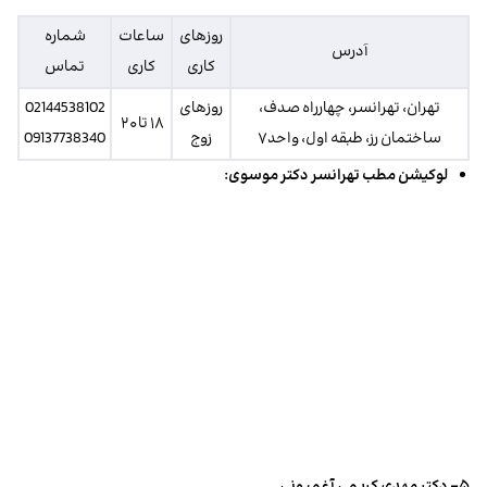
روز‌های
ساعات
شماره
آدرس
کاری
کاری
تماس
تهران، تهرانسر، چهارراه صدف،
روزهای
02144538102
۱۸ تا ۲۰
ساختمان رز، طبقه اول، واحد۷
زوج
09137738340
لوکیشن مطب تهرانسر دکتر موسوی:
۵- دکتر مهدی کریمی آغمیونی