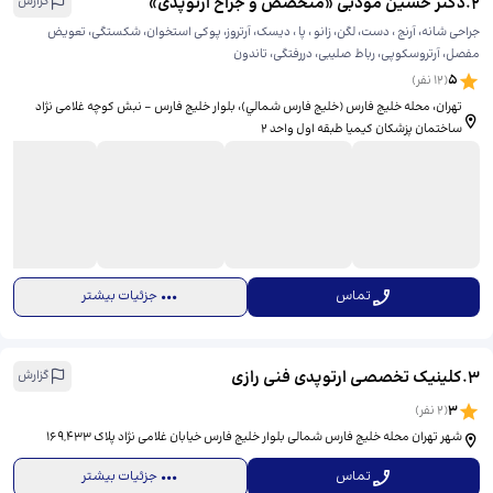
2
.
دکتر حسین مؤدبی «متخصص و جراح ارتوپدی»
گزارش
جراحی شانه، آرنج ، دست، لگن، زانو ، پا ، دیسک، آرتروز، پوکی استخوان، شکستگی، تعویض
مفصل، آرتروسکوپی، رباط صلیبی، دررفتگی، تاندون
5
(
12
نفر)
تهران، محله خلیج فارس (خليج فارس شمالي)، بلوار خلیج فارس - نبش کوچه غلامی نژاد
ساختمان پزشکان کیمیا طبقه اول واحد ۲
تماس
جزئیات بیشتر
3
.
کلینیک تخصصی ارتوپدی فنی رازی
گزارش
3
(
2
نفر)
شهر تهران محله خلیج فارس شمالی بلوار خلیج فارس خیابان غلامی نژاد پلاک 169,433
تماس
جزئیات بیشتر