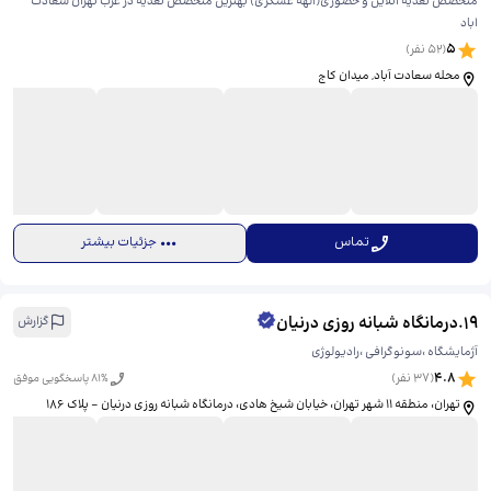
متخصص تغذیه انلاین و حضوری(الهه عسگری) بهترین متخصص تغذیه در غرب تهران سعادت
اباد
5
(
52
نفر)
محله سعادت آباد, میدان کاج
تماس
جزئیات بیشتر
19
.
درمانگاه شبانه روزی درنیان
گزارش
آژمایشگاه ،سونوگرافی ،رادیولوژی
4.8
(
37
نفر)
% پاسخگویی موفق
81
تهران، منطقه ۱۱ شهر تهران، خیابان شیخ هادی، ​درمانگاه شبانه روزی درنیان - پلاک 186