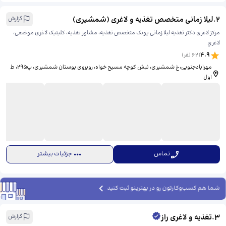
2
.
لیلا زمانی متخصص تغذیه و لاغری (شمشیری)
گزارش
مرکز لاغری دکتر تغذیه لیلا زمانی پونک متخصص تغذیه، مشاور تغذیه، کلینیک لاغری موضعی،
لاغري
4.9
(
62
نفر)
مهرابادجنوبی،خ شمشیری، نبش کوچه مسیح خواه، روبروی بوستان شمشیری، پ۲۹۵، ط
اول
تماس
جزئیات بیشتر
شما هم کسب‌وکارتون رو در بهترینو ثبت کنید
3
.
تغذیه و لاغری راز
گزارش