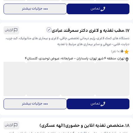
تماس
جزئیات بیشتر
17
.
مطب تغذیه و لاغری دکتر سمرقند عبادی
گزارش
دستگاه های کمک لاغری، رژیم درمانی تخصصی چاقی، لاغری و بیماری های متابولیک، کبد چرب،
دیابت، قلبی-عروقی و سایر بیماری های مرتبط با تغذیه
5
(
10
نفر)
تهران، منطقه ۴ شهر تهران، پاسداران - ضرابخانه، عیوض توحیدی، ​گلستان۴
تماس
جزئیات بیشتر
18
.
متخصص تغذیه انلاین و حضوری(الهه عسگری)
گزارش