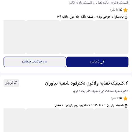
کلینیک لاغری ، دکتر تغذیه ، کلینیک بادی آنالیز
5
(
10
نفر)
پاسداران ، فرخی یزدی ، طبقه بالای نان روز ، پلاک ۳۴
تماس
جزئیات بیشتر
4
.
کلینیک تغذیه ولاغری دکترفود شعبه نیاوران
گزارش
دکتر تغذیه ،متخصص تغذیه ،کلینیک لاغری
5
(
7
نفر)
شعبه نیاوران:محله کاشانک,شهید پورابتهاج,محمدی