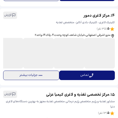
14
.
مرکز لاغری دمور
گزارش
کلینیک لاغری ، کلینیک بادی آنالیز ، متخصص تغذیه
5
(
35
نفر)
مترو اشرفی اصفهانی،خیابان شاهد،کوچه وحدت4 ،پلاک14،واحد2
تماس
جزئیات بیشتر
15
.
مرکز تخصصی تغذیه و لاغری کیمیا عزتی
گزارش
مشاور تغذیه و رژیم.متخصص رژیم درمانی.متخصص تغذیه,مجهز به بهترین دستگاه‌های لاغری
دنیا
5
(
13
نفر)