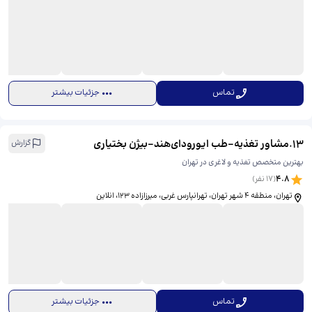
تماس
جزئیات بیشتر
13
.
مشاور تغذیه-طب ایورودای‌هند-بیژن بختیاری
گزارش
بهترین متخصص تغذیه و لاغری در تهران
4.8
(
17
نفر)
تهران، منطقه ۴ شهر تهران، تهرانپارس غربی، میرزازاده 123، ​انلاین
تماس
جزئیات بیشتر