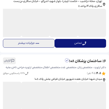
تهران، محله دزاشیب - حکمت (چيذر)، بلوار شهید اندرزگو - خیابان سالاری،بن‌بست
سالاری،پلاک۱۴،واحد ۸
تماس
جزئیات بیشتر
16
.
ساختمان پزشکان 108
گزارش
دکتر ارتوپد ، متخصص زنان ،متخصص غدد،متخصص اطفال،متخصص ارتوپد،جراحی ناخن،بخیه
4.8
(
45
نفر)
% پاسخگویی موفق
76
میدان شهدا خیابان هفده شهریور خیابان فیاض بخش پلاک 108