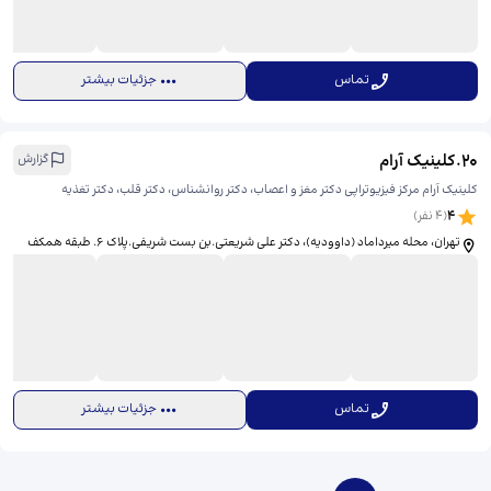
تماس
جزئیات بیشتر
20
.
کلینیک آرام
گزارش
کلینیک آرام مرکز فیزیوتراپی دکتر مغز و اعصاب، دکتر روانشناس، دکتر قلب، دکتر تغذیه
4
(
4
نفر)
تهران، محله میرداماد (داووديه)، دکتر علی شریعتی.بن بست شریفی.پلاک 6. طبقه همکف
تماس
جزئیات بیشتر