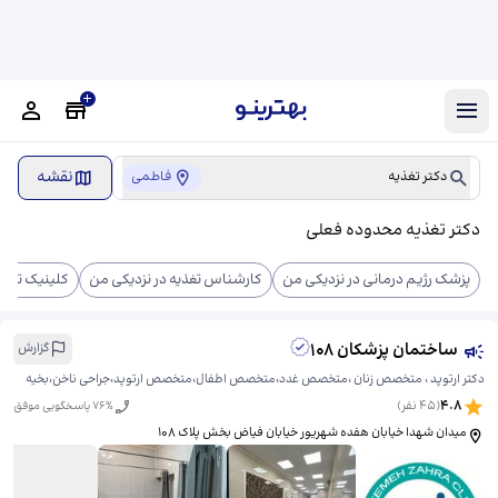
نقشه
دکتر تغذیه
فاطمی
دکتر تغذیه محدوده فعلی
پزشک رژیم درمانی در نزدیکی من
کارشناس تغذیه در نزدیکی من
کلینیک تغذی
ساختمان پزشکان 108
گزارش
دکتر ارتوپد ، متخصص زنان ،متخصص غدد،متخصص اطفال،متخصص ارتوپد،جراحی ناخن،بخیه
4.8
(
45
نفر)
% پاسخگویی موفق
76
میدان شهدا خیابان هفده شهریور خیابان فیاض بخش پلاک 108