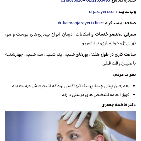
شماره تماس:
02122655496
-
0218876626
وب‌سایت:
drjazayeri.com
صفحه اینستاگرام:
dr.kamranjazayeri.clinic
معرفی مختصر خدمات و امکانات:
درمان انواع بیماری‌های پوست و مو،
تزریق ژل، جوانسازی، بوتاکس و…
ساعت کاری در طول هفته:
روزهای شنبه، یک شنبه، سه شنبه، چهارشنبه
با تعیین وقت قبلی
نظرات مردم:
بعد رفتن پیش چندتا پزشک تنها کسی بود که تشخیصش درست بود
فوق العاده تشخیص های درستی دارند
دکتر فاطمه جعفری