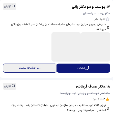
17
.
پوست و مو دکتر رائی
گزارش
دکتر پوست در پاسداران
بدون نظر
شریعتی روبروی خیابان دولت خیابان امامزاده ساختمان پزشکان سبز 2 طبقه اول بالای
داروخانه
تماس
جزئیات بیشتر
18
.
دکتر صدف فرهادی
گزارش
متخصص پوست،مو و زیبایی(درماتولوژیست)
1.3
(
4
نفر)
تهران فلکه دوم صادقیه - خیابان سازمان آب غربی _ خیابان گلستان یکم _ پشت پارک
استقلال_ مجتمع فانوس _ واحد ۴