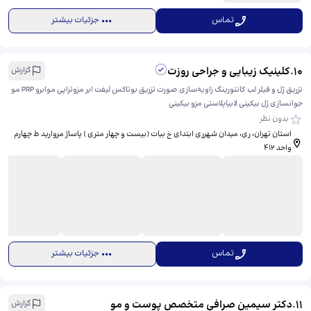
تماس
جزئیات بیشتر
10
.
کلینیک زیبایی و جراحی روزت
گزارش
تزریق ژل و فیلر لب کانتورینگ زاویه‌سازی صورت تزریق بوتاکس لیفت ابر مزوتراپی موابرو PRP مو
جوانسازی ژل بیکینی لابیاپلاستی مزو بیکینی
بدون نظر
استان تهران، ری، ​میدان شهرری ابتدای خ بیات (بیست و چهار متری ) پاساژ مروارید ط چهارم
واحد ۴۱۲
تماس
جزئیات بیشتر
11
.
دکتر سیمین صرافی متخصص پوست و مو
گزارش