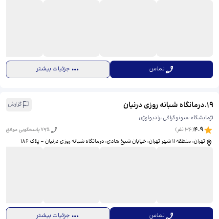
تماس
جزئیات بیشتر
19
.
درمانگاه شبانه روزی درنیان
گزارش
آژمایشگاه ،سونوگرافی ،رادیولوژی
4.9
(
36
نفر)
% پاسخگویی موفق
79
تهران، منطقه ۱۱ شهر تهران، خیابان شیخ هادی، ​درمانگاه شبانه روزی درنیان - پلاک 186
تماس
جزئیات بیشتر