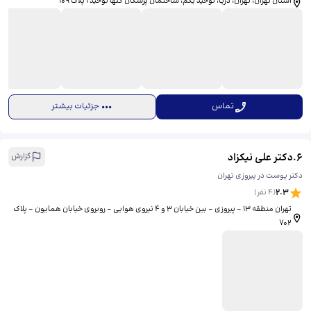
استان تهران، تهران، دریا، توحید یکم، ​ساختمان پزشکان گلها توحید ۱ پلاک ۱۰۹
تماس
جزئیات بیشتر
6
.
دکتر علی نیکزاد
گزارش
دکتر پوست در پیروزی تهران
2.3
(
4
نفر)
تهران منطقه 13 - پیروزی - بین خیابان 3 و 4 نیروی هوایی - روبروی خیابان همایون - پلاک
702