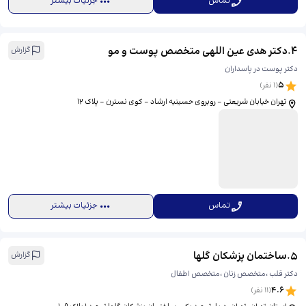
تماس
جزئیات بیشتر
4
.
دکتر هدی عین اللهی متخصص پوست و مو
گزارش
دکتر پوست در پاسداران
5
(
1
نفر)
تهران خیابان شریعتی - روبروی حسینیه ارشاد - کوی نسترن - پلاک 12
تماس
جزئیات بیشتر
5
.
ساختمان پزشکان گلها
گزارش
دکتر قلب ،متخصص زنان ،متخصص اطفال
4.6
(
11
نفر)