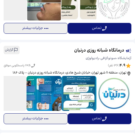
تماس
جزئیات بیشتر
درمانگاه شبانه روزی درنیان
گزارش
آژمایشگاه ،سونوگرافی ،رادیولوژی
4.9
(
36
نفر)
% پاسخگویی موفق
79
تهران، منطقه ۱۱ شهر تهران، خیابان شیخ هادی، ​درمانگاه شبانه روزی درنیان - پلاک 186
تماس
جزئیات بیشتر