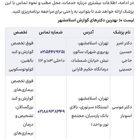
در ادامه، اطلاعات بیشتری درباره خدمات، محل مطب و نحوه تماس با این
پزشک ارائه خواهد شد تا بتوانید به راحتی برای مراجعه برنامه‌ریزی کنید.
لیست ۱۰ بهترین دکترهای گوارش اسلامشهر
نام پزشک
آدرس
شماره تماس
تخصص
دکتر امیر
تهران، اسلامشهر،
فوق تخصص
حسین
روبروی شهرک سالور،
۰۲۱۵۶۴۷۹۲۵۱
گوارش و کبد
حاجی
نبش خیابان شمشاد،
داخلی ۱۰۳ و ۱۱۲
بالغین،
حسینی
درمانگاه حکیم فارابی
کولونوسکوپی
فوق تخصص
بیماری‌های
تهران، اسلامشهر،
گوارش و کبد
دکتر موسی
ایستگاه سرنوری، بالای
بزرگسالان،
۰۲۱۸۸۹۳۸۳۴۹
آسوبار
بانک پارسیان، مجتمع
تشخیص و
نور، واحد ۱
درمان
بیماری‌های