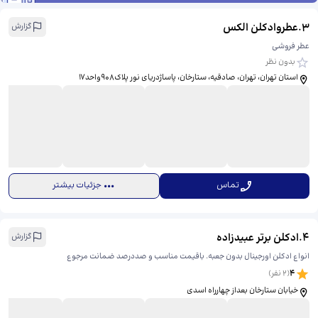
3
.
عطروادکلن الکس
گزارش
عطر فروشی
بدون نظر
استان تهران، تهران، صادقیه، ستارخان، ​پاساژدریای نور پلاک908واحد17
تماس
جزئیات بیشتر
4
.
ادکلن برتر عبیدزاده
گزارش
انواع ادکلن اورجینال بدون جعبه. باقیمت مناسب و صددرصد ضمانت مرجوع
4
(
2
نفر)
خیابان ستارخان بعداز چهارراه اسدی