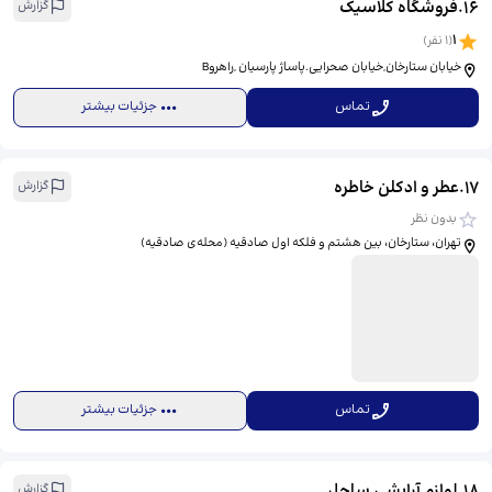
16
.
فروشگاه کلاسیک
گزارش
1
(
1
نفر)
خیابان ستارخان,خیابان صحرایی.پاساژ پارسیان ,راهروB
تماس
جزئیات بیشتر
17
.
عطر و ادکلن خاطره
گزارش
بدون نظر
تهران، ستارخان، بین هشتم و فلکه اول صادقیه (محله‌ی صادقیه)
تماس
جزئیات بیشتر
18
.
لوازم آرایشی ساحل
گزارش