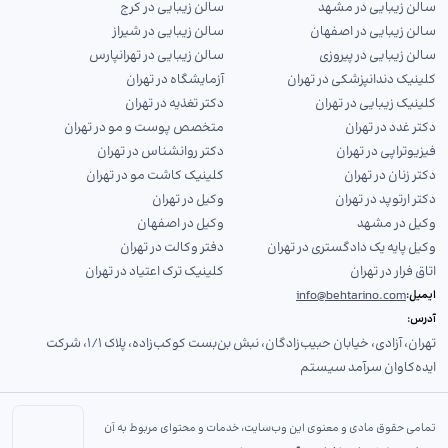
سالن زیبایی در مشهد
سالن زیبایی در کرج
سالن زیبایی در اصفهان
سالن زیبایی در شیراز
سالن زیبایی در پیروزی
سالن زیبایی در تهرانپارس
کلینیک دندانپزشکی در تهران
آزمایشگاه در تهران
کلینیک زیبایی در تهران
دکتر تغذیه در تهران
دکتر غدد در تهران
متخصص پوست و مو در تهران
فیزیوتراپی در تهران
دکتر روانشناس در تهران
دکتر زنان در تهران
کلینیک کاشت مو در تهران
دکتر ارتوپد در تهران
وکیل در تهران
وکیل در مشهد
وکیل در اصفهان
وکیل پایه یک دادگستری در تهران
دفتر وکالت در تهران
اتاق فرار در تهران
کلینیک ترک اعتیاد در تهران
info@behtarino.com
ایمیل:
آدرس:
تهران، آزادی، خیابان حبیب‌زادگان، نبش بن‌بست کوکب‌زاده، پلاک ۱/۱، شرکت
ایده‌کاوان سرآمد سیستم
تمامی حقوق مادی و معنوی این وب‌سایت، خدمات و محتوای مربوط به آن