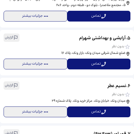
5 ، مجتمع ملاصدرا ، بلوک دو ، طبقه دوم ، واحد 206
تماس
جزئیات بیشتر
5
.
آرایشی و بهداشتی شهرام
گزارش
بدون نظر
ضلع شمال شرقی میدان ونک، بازار ونک، پلاک 16
تماس
جزئیات بیشتر
6
.
نسیم عطر
گزارش
بدون نظر
میدان ونک. خیابان ونک. مرکز خرید ونک. پلاک شماره 29
تماس
جزئیات بیشتر
7
.
فور اور (For Ever)
گزارش