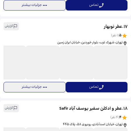
تماس
جزئیات بیشتر
17
.
عطر نوبهار
گزارش
5
(
1
نفر)
تهران، شهرک غرب، بلوار خوردین، خیابان ایران زمین
تماس
جزئیات بیشتر
18
.
عطر و ادکلن سفیر یوسف آباد Safir
گزارش
4
(
4
نفر)
تهران، خیابان اسدآبادی، روبروی 58، پلاک 445