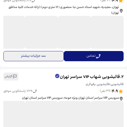
4.9
(
72
نفر)
% پاسخگویی موفق
81
تهران، مجیدیه، شهید استاد حسن بنا ،منصوری (۱۶ متری دوم) (ارائه خدمات کلیه مناطق
تهران)
تماس
جزئیات بیشتر
2
.
قالیشویی شهاب VIP سراسر تهران
گزارش
قالیشویی،قالیشویی ،رفوگری
4.9
(
36
نفر)
% پاسخگویی موفق
73
سرویس VIP سراسر استان تهران ویژه حومه، ​سرویس VIP سراسر استان تهران