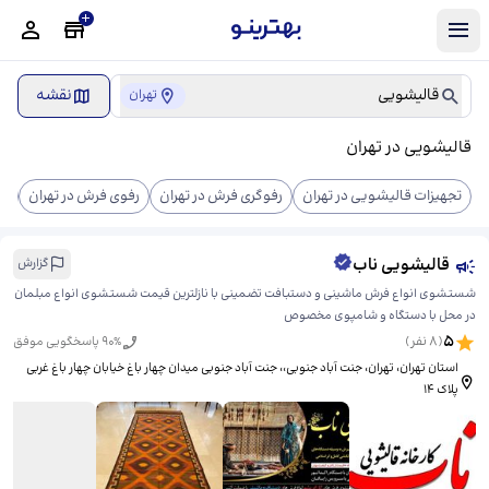
قالیشویی
نقشه
تهران
قالیشویی در تهران
تجهیزات قالیشویی در تهران
رفوگری فرش در تهران
رفوی فرش در تهران
پر
قالیشویی ناب
گزارش
شستشوی انواع فرش ماشینی و دستبافت تضمینی با نازلترین قیمت شستشوی انواع مبلمان
در محل با دستگاه و شامپوی مخصوص
5
(
8
نفر)
% پاسخگویی موفق
90
استان تهران، تهران، جنت‌ آباد جنوبی،، ​جنت آباد جنوبی میدان چهار باغ خیابان چهار باغ غربی
پلاک ۱۴