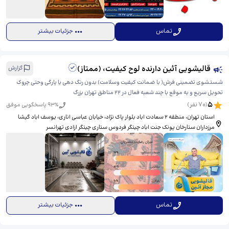
تماس
جزئیات بیشتر
قالیشویی آئین دارنده لوح کیفیت، (ممتاز)
گزارش
شستشوی تضمینی فرش( با ضمانت کیفیت وسلامت) بدون رنگ دهی یا پارگی وحتی چروک
تحویل سریع و به موقع با چند شعبه فعال در 22 مناطق تهران بزرگ
5
(
70
نفر)
% پاسخگویی موفق
93
استان تهران، منطقه 2 سعادت اباد بلوار پاک نژاد، خیابان عباسی اناری، ​یوسف اباد گیشا
مرزداران ستارخان پونک جنت اباد چیتگر فردوس ستاری چیتگر ازادی تهرانسر
تماس
جزئیات بیشتر