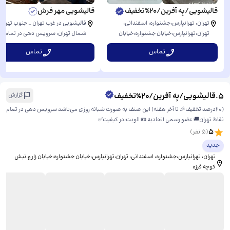
قالیشویی/بِه آفرین/20%تخفیف
قالیشویی مهر فرش
تهران، تهرانپارس،جشنواره، اسفندانی، ​
قالیشویی در غرب تهران _ جنوب تهران 
تهران،تهرانپارس،خیابان جشنواره،خیابان
شمال تهران، ​سرویس دهی در تمام م
زارع.نبش کوچه فرزه
تهران بزرگ
تماس
تماس
5
.
قالیشویی/بِه آفرین/20%تخفیف
گزارش
(۲۰درصد تخفیف🎉 تا آخر هفته) این صنف به صورت شبانه روزی می‌باشد سرویس دهی در تمام
نقاط تهران🚚 عضو رسمی اتحادیه 🪪 الویت،در کیفیت✅
5
(
5
نفر)
جدید
تهران، تهرانپارس،جشنواره، اسفندانی، ​تهران،تهرانپارس،خیابان جشنواره،خیابان زارع.نبش
کوچه فرزه