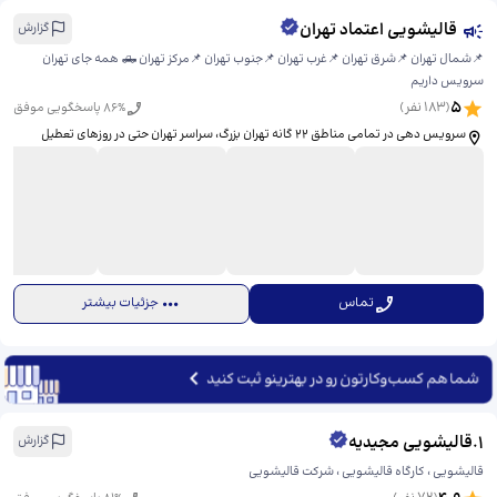
قالیشویی اعتماد تهران
گزارش
📌شمال تهران 📌شرق تهران 📌غرب تهران 📌جنوب تهران 📌مرکز تهران 🛻 همه جای تهران
سرویس داریم
5
(
183
نفر)
% پاسخگویی موفق
86
سرویس دهی در تمامی مناطق ۲۲ گانه تهران بزرگ، ​سراسر تهران حتی در روزهای تعطیل
تماس
جزئیات بیشتر
شما هم کسب‌وکارتون رو در بهترینو ثبت کنید
1
.
قالیشویی مجیدیه
گزارش
قالیشویی ، کارگاه قالیشویی ، شرکت قالیشویی