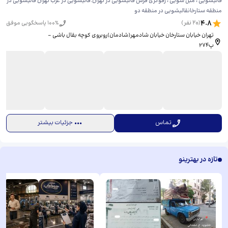
قالیشویی ، مبل شویی ، رفوگری فرش قالیشویی در تهران.قالیشویی در غرب تهران قالیشویی در
منطقه ستارخانقالیشویی در منطقه دو
4.8
(
20
نفر)
% پاسخگویی موفق
100
تهران خیابان ستارخان خیابان شادمهر(شادمان)روبروی کوچه بقال باشی -
پ۲۷۴
تماس
جزئیات بیشتر
تازه در بهترینو