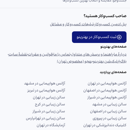
جست‌و‌جو، مقایسه و انتخاب بهترین کسب‌وکارها
صاحب کسب‌وکار هستید؟
پنل ادمین کسب‌وکار
تبلیغات کسب‌وکار و مشاغل
ثبت کسب‌وکار در بهترینو
صفحه‌های بهترینو
دربارهٔ ما
راهنما و پرسش‌های متداول
تماس با ما
قوانین و مقررات
نقشهٔ سایت
بلاگ
اپلیکیشن بهترینو
بهجو (مخصوص تهران)
صفحه‌های پربازدید
آژانس هواپیمایی در تهران
آژانس هواپیمایی در مشهد
آژانس هواپیمایی در اصفهان
آژانس هواپیمایی در تبریز
آژانس هواپیمایی در شیراز
سالن زیبایی در تهران
سالن زیبایی در مشهد
سالن زیبایی در کرج
سالن زیبایی در اصفهان
سالن زیبایی در شیراز
سالن زیبایی در پیروزی
سالن زیبایی در تهرانپارس
کلینیک دندانپزشکی در تهران
آزمایشگاه در تهران