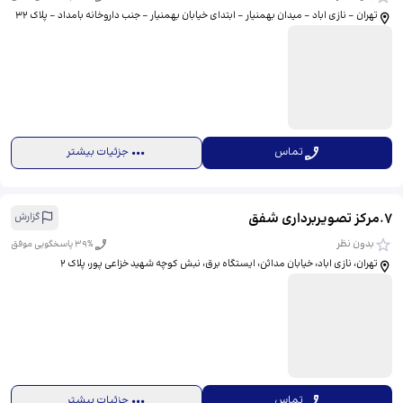
تهران - نازی اباد - میدان بهمنیار - ابتدای خیابان بهمنیار - جنب داروخانه بامداد - پلاک 32
تماس
جزئیات بیشتر
7
.
مرکز تصویربرداری شفق
گزارش
بدون نظر
% پاسخگویی موفق
39
تهران، نازی اباد، خیابان مدائن، ایستگاه برق، نبش کوچه شهید خزاعی پور، پلاک 2
تماس
جزئیات بیشتر