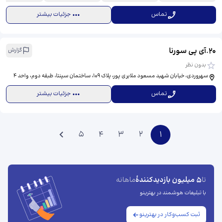
تماس
جزئیات بیشتر
20
.
آی پی سورنا
گزارش
بدون نظر
سهروردی، خیابان شهید مسعود ملایری پور، پلاک 109، ساختمان سپنتا، طبقه دوم، واحد 4
تماس
جزئیات بیشتر
5
4
3
2
1
5 میلیون بازدیدکنندهٔ
تا
ماهانه
با تبلیغات هوشمند در بهترینو
ثبت کسب‌وکار در بهترینو