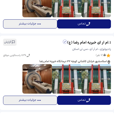
تماس
جزئیات بیشتر
1
.
ام ار ای خیریه امام رضا (ع)
گزارش
رادیولوژی ، ام آر آی ، سی تی اسکن
5
(
7
نفر)
% پاسخگویی موفق
83
اسلامشهر خیابان کاشانی کوچه 32 درمانگاه خیریه امام رضا
تماس
جزئیات بیشتر