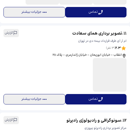
تماس
جزئیات بیشتر
11
.
تصویر برداری همای سعادت
گزارش
ام آر آی طرف قرارداد بیمه دی در تهران
2.3
(
3
نفر)
انقلاب - خیابان ابوریحان - خیابان ژاندارمری - پلاک 28
تماس
جزئیات بیشتر
12
.
سونوگرافی و رادیولوژی رادپرتو
گزارش
مرکز تصویر برداری رادپرتو پیروزی