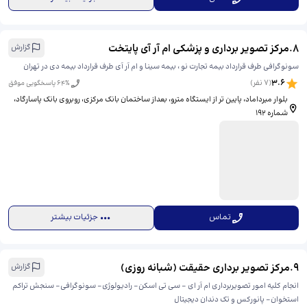
8
.
مرکز تصویر برداری و پزشکی ام آر آی پایتخت
گزارش
سونوگرافی طرف قرارداد بیمه تجارت نو ، بیمه سینا و ام آر آی طرف قرارداد بیمه دی در تهران
3.6
(
7
نفر)
% پاسخگویی موفق
64
بلوار میرداماد، پایین تر از ايستگاه مترو، بعداز ساختمان بانک مرکزی، روبروی بانک پاسارگاد،
شماره 192
تماس
جزئیات بیشتر
9
.
مرکز تصویر برداری حقیقت (شبانه روزی)
گزارش
انجام کلیه امور تصویربرداری ام آر ای - سی تی اسکن- رادیولوژی- سونوگرافی- سنجش تراکم
استخوان- پانورکس و تک دندان دیجیتال