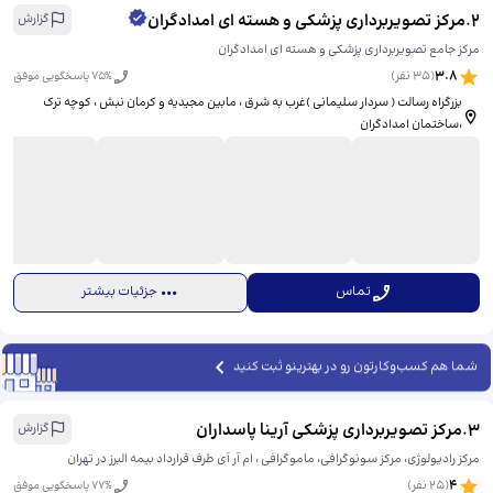
2
.
مرکز تصویربرداری پزشکی و هسته ای امدادگران
گزارش
مرکز جامع تصویربرداری پزشکی و هسته ای امدادگران
3.8
(
35
نفر)
% پاسخگویی موفق
75
بزرگراه رسالت ( سردار سلیمانی )غرب به شرق ، مابین مجیدیه و کرمان نبش ، کوچه ترک
،ساختمان امدادگران
تماس
جزئیات بیشتر
شما هم کسب‌وکارتون رو در بهترینو ثبت کنید
3
.
مرکز تصویربرداری پزشکی آرینا پاسداران
گزارش
مرکز رادیولوژی، مرکز سونوگرافی، ماموگرافی ، ام آر آی طرف قرارداد بیمه البرز در تهران
4
(
25
نفر)
% پاسخگویی موفق
77