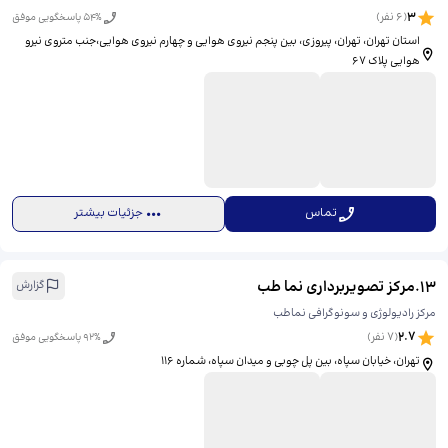
3
(
6
نفر)
% پاسخگویی موفق
54
استان تهران، تهران، پیروزی، بین پنجم نیروی هوایی و چهارم نیروی هوایی،جنب متروی نیرو
هوایی پلاک 67
تماس
جزئیات بیشتر
13
.
مرکز تصویربرداری نما طب
گزارش
مرکز رادیولوژی و سونوگرافی نماطب
2.7
(
7
نفر)
% پاسخگویی موفق
92
تهران، خیابان سپاه، بین پل چوبی و میدان سپاه، شماره ۱۱۶