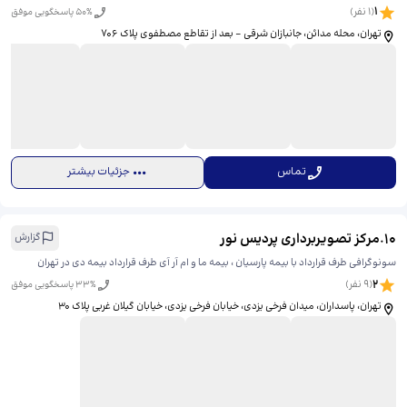
1
(
1
نفر)
% پاسخگویی موفق
50
تهران، محله مدائن، جانبازان شرقی - بعد از تقاطع مصطفوی پلاک 706
تماس
جزئیات بیشتر
10
.
مرکز تصویربرداری پردیس نور
گزارش
سونوگرافی طرف قرارداد با بیمه پارسیان ، بیمه ما و ام آر آی طرف قرارداد بیمه دی در تهران
2
(
9
نفر)
% پاسخگویی موفق
33
تهران، پاسداران، میدان فرخی یزدی، خیابان فرخی یزدی، خیابان گیلان غربی پلاک 30