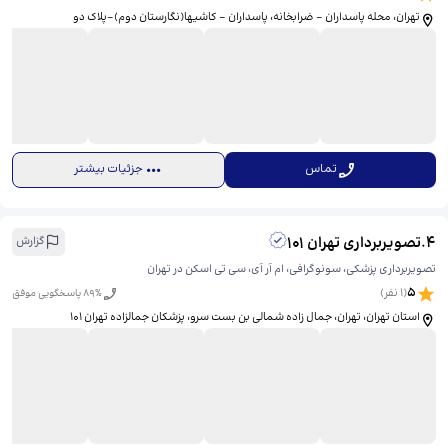
تهران، محله پاسداران - ضرابخانه، پاسداران - کاشیها(نگارستان دوم)-پلاک دو
تماس
جزئیات بیشتر
4
.
تصویربرداری تهران 101
گزارش
تصویربرداری پزشکی، سونوگرافی، ام آر آی، سی تی اسکن در تهران
5
(
1
نفر)
% پاسخگویی موفق
89
استان تهران، تهران، جمال زاده شمالی بن بست سرو، ​پزشکان جمالزاده تهران 101