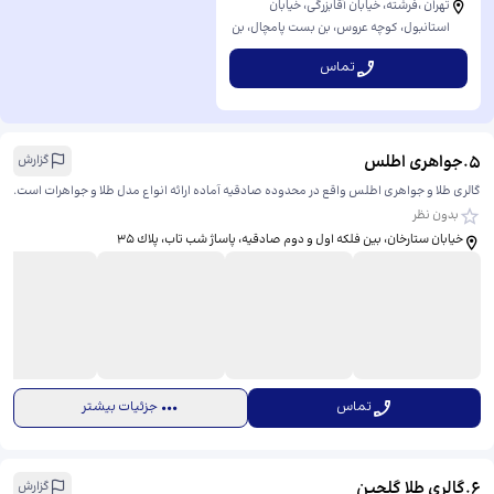
تهران ،فرشته، خیابان آقابزرگی، خیابان
استانبول، کوچه عروس، بن بست پامچال، ​بن
بست پامچال
تماس
5
.
جواهری اطلس
گزارش
گالری طلا و جواهری اطلس واقع در محدوده صادقیه آماده ارائه انواع مدل طلا و جواهرات است.
بدون نظر
خیابان ستارخان، بين فلكه اول و دوم صادقيه، پاساژ شب تاب، پلاك ٣٥
تماس
جزئیات بیشتر
6
.
گالری طلا گلچین
گزارش