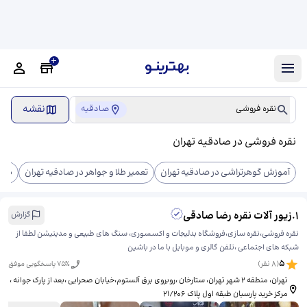
نقشه
نقره فروشی
صادقیه
نقره فروشی در صادقیه تهران
آموزش گوهرتراشی در صادقیه تهران
تعمیر طلا و جواهر در صادقیه تهران
طلا 
1
.
زیور آلات نقره رضا صادقی
گزارش
نقره فروشی،نقره سازی،فروشگاه بدلیجات و اکسسوری، سنگ های طبیعی و مدیتیشن لطفا از
شبکه های اجتماعی ،تلفن گالری و موبایل با ما در باشین
5
(
8
نفر)
% پاسخگویی موفق
75
تهران، منطقه ۲ شهر تهران، ستارخان ،روبروی برق آلستوم،خیابان صحرایی ،بعد از پارک جوانه ،​
مرکز خرید پارسیان طبقه اول پلاک ۲۱/۲۰۶