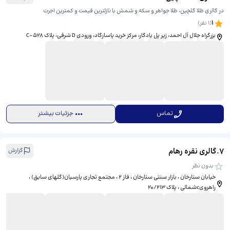
در گالری طلا گلچین، طلا جواهر و سکه و شمش با نازلترین قیمت و کمترین اجرت
1
(
1
نفر)
بزرگراه جلال آل احمد، زیر پل یادگار، مرکز خرید پاسارگاد، ورودی D شرقی، پلاک C-528
تماس
جزئیات بیشتر
7
.
گالری نقره رهام
گزارش
بدون نظر
خیابان ستارخان ، بازار سنتی ستارخان ، فاز 2 ، مجتمع تجاری پارسیان(گلهای سابق) ،
راهرویcشمالی ، پلاک 20/213