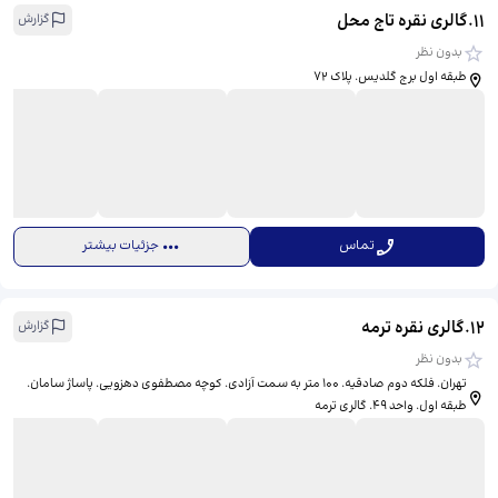
11
.
گالری نقره تاج محل
گزارش
بدون نظر
طبقه اول برج گلدیس. پلاک 72
تماس
جزئیات بیشتر
12
.
گالری نقره ترمه
گزارش
بدون نظر
تهران. فلکه دوم صادقیه. ۱۰۰ متر به سمت آزادی. کوچه مصطفوی دهزویی. پاساژ سامان.
طبقه اول. واحد ۴۹. گالری ترمه