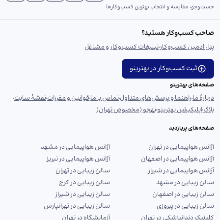
جست‌و‌جو، مقایسه و انتخاب بهترین کسب‌وکارها
صاحب کسب‌وکار هستید؟
پنل ادمین کسب‌وکار
تبلیغات کسب‌وکار و مشاغل
ثبت کسب‌وکار در بهترینو
صفحه‌های بهترینو
دربارهٔ ما
راهنما و پرسش‌های متداول
تماس با ما
قوانین و مقررات
نقشهٔ سایت
بلاگ
اپلیکیشن بهترینو
بهجو (مخصوص تهران)
صفحه‌های پربازدید
آژانس هواپیمایی در تهران
آژانس هواپیمایی در مشهد
آژانس هواپیمایی در اصفهان
آژانس هواپیمایی در تبریز
آژانس هواپیمایی در شیراز
سالن زیبایی در تهران
سالن زیبایی در مشهد
سالن زیبایی در کرج
سالن زیبایی در اصفهان
سالن زیبایی در شیراز
سالن زیبایی در پیروزی
سالن زیبایی در تهرانپارس
کلینیک دندانپزشکی در تهران
آزمایشگاه در تهران