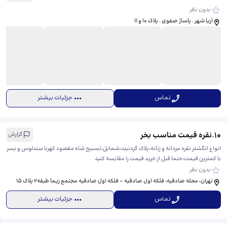
بدون نظر
آریا شهر . پاساژ صفوی . پلاک 10 و 11
تماس
جزئیات بیشتر
10
.
نقره قیمت مناسب بخر
گزارش
انواع انگشتر نقره مردانه و زنانه،پلاک گردنبند،شمایل،تسبیح شاه مقصود کهربا سندلوس و یسر
با کمترین قیمت،حتما قبل از خرید قیمت را مقایسه کنید
بدون نظر
تهران، محله صادقیه، فلکه اول صادقیه - فلکه اول صادقیه مجتمع زیما طبقه۲ پلاک ۱۵
تماس
جزئیات بیشتر