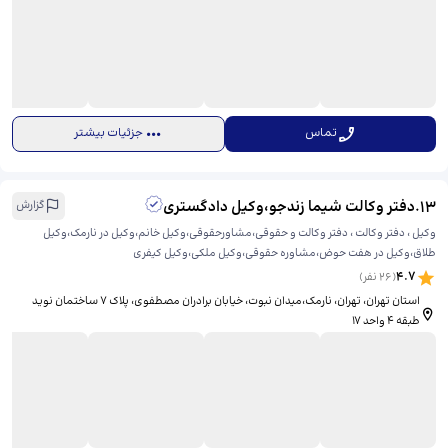
تماس
جزئیات بیشتر
13
.
دفتر وکالت شیما زندجو،وکیل دادگستری
گزارش
وکیل ، دفتر وکالت ، دفتر وکالت و حقوقی،مشاورحقوقی،وکیل خانم،وکیل در نارمک،وکیل
طلاق،وکیل در هفت حوض،مشاوره حقوقی،وکیل ملکی،وکیل کیفری
4.7
(
26
نفر)
استان تهران، تهران، نارمک،میدان نبوت، خیابان برادران مصطفوی، ​پلاک 7 ساختمان نوید
طبقه‌ 4 واحد 17