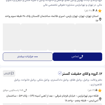
گروه وکلای آپادانا بهترین وکیل طلاق توافقی و خانواده، وکیل با تجربه ملکی و کیفری و دعاوی
مالی. در تهران و تهرانپارس مشاوره حقوقی تخصصی عالی
4.8
(
20
نفر)
استان تهران، تهران، تهران پارس، امیری طائمه، ​ساختمان گلستان پلاک 30 طبقه سوم واحد
112
تماس
جزئیات بیشتر
12
.
گروه وکلای حقیقت گستر
گزارش
دفتر وکالت ، وکیل ، وکیل طلاق ، وکیل دادگستری ، وکیل ملکی ، وکیل خانواده ، وکیل
کلاهبرداری ،
5
(
21
نفر)
% پاسخگویی موفق
70
فلکه دوم تهرانپارس – خیابان فرجام شرقی – بعد از آهنی آمینه (۱۱۹) – پلاک ۵۳ – ساختمان
آمی‌تیس – طبقه پنجم – واحد ۱۸