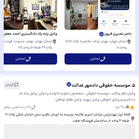
ناصر نصیری فیروز
وکیل پایه یک دادگستری احمد جعفری
استان تهران، تهران، ونک، ملاصدرا، ​پلاک ۲۵۶،
استان تهران، تهران، مدیریت، قوام شهی
واحد ۵
پلاک ۲۹ طبقه ۵ واحد ۲۵
تماس
تماس
5
.
موسسه حقوقی دادمهر عدالت
گزارش
وکیل،دفتر وکالت ، موسسه حقوقی ، متخصص دعاوی خانواده و ملکی ،وکیل پایه یک
دادگستری،وکیل حقوقی، وکیل مهریه ،وکیل طلاق توافقی
5
(
40
نفر)
% پاسخگویی موفق
81
فلکه اول تهرانپارس.خیابان امیری طائمه.نرسیده به اتوبان باقری.نبش خیابان ملکی پلاک ۶۱
.طبقه ۴.واحد ۸، ​ساختمان فروشگاه هفت