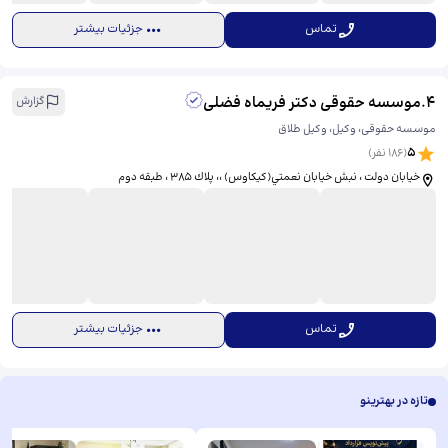
تماس
جزئیات بیشتر
4
.
موسسه حقوقی دکتر فریماه فضلی
گزارش
موسسه حقوقی، وکیل، وکیل طلاق
5
(
186
نفر)
خيابان دولت ، نبش خيابان نعمتي(كيكاوس) ،، ​پلاك ٣٨٥ ، طبقه دوم
تماس
جزئیات بیشتر
تازه در بهترینو