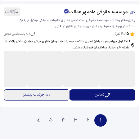
موسسه حقوقی دادمهر عدالت
گزارش
وکیل،دفتر وکالت ، موسسه حقوقی ، متخصص دعاوی خانواده و ملکی ،وکیل پایه یک
دادگستری،وکیل حقوقی، وکیل مهریه ،وکیل طلاق توافقی
5
(
40
نفر)
% پاسخگویی موفق
81
فلکه اول تهرانپارس.خیابان امیری طائمه.نرسیده به اتوبان باقری.نبش خیابان ملکی پلاک ۶۱
.طبقه ۴.واحد ۸، ​ساختمان فروشگاه هفت
تماس
جزئیات بیشتر
5
4
3
2
1