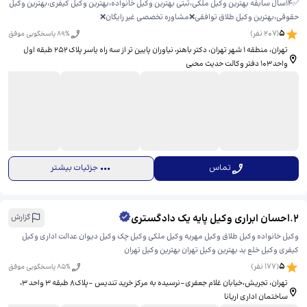
✅۱۴سال سابقه بهترین وکیل ملکی،ثبتی بهترین وکیل خانواده،بهترین وکیل کیفری،بهترین وکیل
حقوقی،بهترین وکیل طلاق توافقی❌مشاوره تخصصی غیر رایگان❌
5
(
207
نفر)
% پاسخگویی موفق
89
تهران، منطقه ۱ شهر تهران، دکتر باهنر، نیاوران پایین تر از سه راه یاسر پلاک ۲۵۲ طبقه اول
واحد ۱۰۳ دفتر وکالت حدیث محبی
تماس
جزئیات بیشتر
2
.
احسان ابراری وکیل پایه یک دادگستری
گزارش
وکیل خانواده وکیل طلاق وکیل مهریه وکیل ملکی وکیل چک وکیل دیوان عدالت اداری وکیل
کیفری وکیل خلع ید بهترین وکیل تهران بهترین وکیل تهران
5
(
177
نفر)
% پاسخگویی موفق
85
تهران، تجریش،خیابان غلام جعفری-نرسیده به مرکز خرید تندیس -پلاک۸ طبقه ۳ واحد ۳، ​
ساختمان اداری اریانا