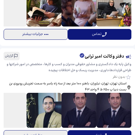
تماس
جزئیات بیشتر
دفتر وکالت امیر ترابی
گزارش
وکیل پایه یک دادگستری و مشاور حقوقی مدیران و کسب و کارها ، متخصص در امور شرکتها و
طراحی قراردادها،داوری ، مدیریت ریسک و حل اختلافات پیچیده
بدون نظر
استان تهران، تهران، نیاوران، باهنر، ​100 متر بعد از سه راه یاسر به سمت تجریش روبروی بن
بست دیبا پ 250 ط 4 واحد 43