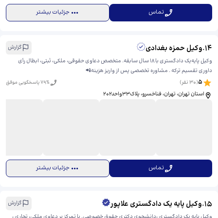
تماس
جزئیات بیشتر
14
.
وکیل حمزه بغدادی
گزارش
وکیل پایه‌یک دادگستری با ۱۸ سال سابقه. متخصص دعاوی حقوقی، ملکی، ثبتی، ابطال رأی
داوری تقسیم ترکه . مشاوره تخصصی پس از واریز هزینه📲
5
(
30
نفر)
% پاسخگویی موفق
79
استان تهران، تهران، فناخسرو، ​پلاک۳۳واحد۲۰۲
تماس
جزئیات بیشتر
15
.
وکیل پایه یک دادگستری علاپور
گزارش
وکیل پایه یک دادگستری ،دانشجوی دکتری حقوق خصوصی. با تمرکز بر دعاوی ملکی، تجاری ،