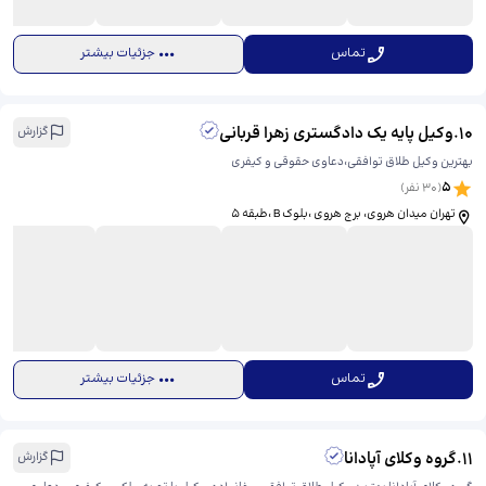
تماس
جزئیات بیشتر
10
.
وکیل پایه یک دادگستری زهرا قربانی
گزارش
بهترین وکیل طلاق توافقی،دعاوی حقوقی و کیفری
5
(
30
نفر)
تهران میدان هروی، ​برج هروی ،بلوک B ،طبقه ۵
تماس
جزئیات بیشتر
11
.
گروه وکلای آپادانا
گزارش