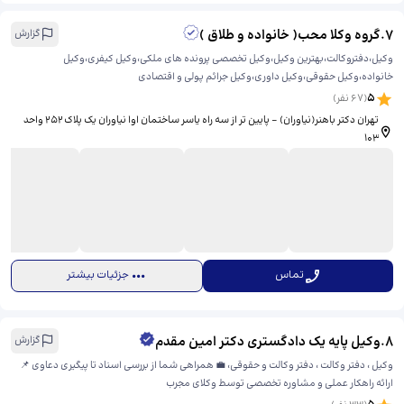
7
.
گروه وکلا محب( خانواده و طلاق )
گزارش
وکیل،دفتروکالت،بهترین وکیل،وکیل تخصصی پرونده های ملکی،وکیل کیفری،وکیل
خانواده،وکیل حقوقی،وکیل داوری،وکیل جرائم پولی و اقتصادی
5
(
67
نفر)
تهران دکتر باهنر(نیاوران) - پایین تر از سه راه یاسر ساختمان اوا نیاوران یک پلاک ۲۵۲ واحد
۱۰۳
تماس
جزئیات بیشتر
8
.
وکیل پایه یک دادگستری دکتر امین مقدم
گزارش
وکیل ، دفتر وکالت ، دفتر وکالت و حقوقی، 💼 همراهی شما از بررسی اسناد تا پیگیری دعاوی 📌
ارائه راهکار عملی و مشاوره تخصصی توسط وکلای مجرب