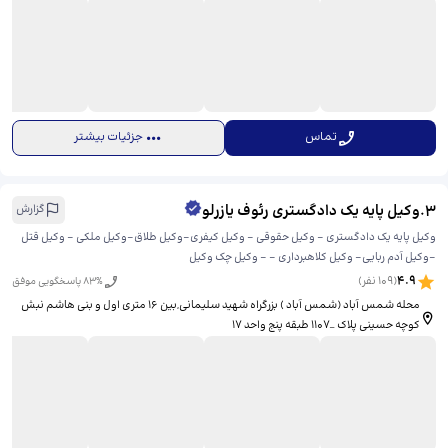
تماس
جزئیات بیشتر
3
.
وکیل پایه یک دادگستری رئوف یازرلو
گزارش
وکیل پایه یک دادگستری - وکیل حقوقی - وکیل کیفری-وکیل طلاق-وکیل ملکی - وکیل قتل
-وکیل آدم ربایی- وکیل کلاهبرداری - - وکیل چک وکیل
4.9
(
109
نفر)
% پاسخگویی موفق
83
محله شمس آباد (شمس آباد ) بزرگراه شهید سلیمانی,بین ١۶ متری اول و بنی هاشم نبش
کوچه حسینی پلاک _١١٠٧ طبقه پنج واحد ١٧