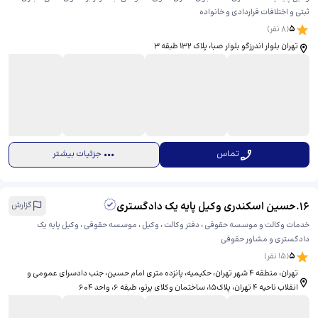
ثبتی و اختلافات قراردادی و خانواده
5
(
8
نفر)
تهران بلوار اندرزگو بلوار صبا، ​پلاک 132 طبقه 3
تماس
جزئیات بیشتر
16
.
حسین اسکندری وکیل پایه یک دادگستری
گزارش
خدمات وکالت و موسسه حقوقی ، دفتر وکالت ، وکیل ، موسسه حقوقی ، وکیل پایه یک
دادگستری و مشاور حقوقی
5
(
15
نفر)
تهران، منطقه ۴ شهر تهران، حکیمیه، پانزده متری امام حسین، جنب دادسرای عمومی و
انقلاب ناحیه 4 تهران، ​پلاک15، ساختمان وکلای پرتو، طبقه 6، واحد 604