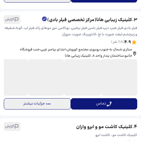
3
.
کلینیک زیبایی هانا(مرکز تخصصی فیلر بادی)
گزارش
فیلر بادی،فیلر هیپ دیپ،فیلر باسن،فیلر بیکینی، بوتاکس ،لیزر موهای زائد،فیلر لب ،گونه،شقیقه
و زیرچشم،لیفت صورت با نخ ،کانتورینگ صورت ،مزوژل
4.9
(
118
نفر)
ستاری شمال به جنوب،روبروی مجتمع کوروش،ابتدای پیامبر غربی،جنب فروشگاه
جانبو،ساختمان پندار واحد ۸، ​کلینیک زیبایی هانا
تماس
جزئیات بیشتر
4
.
کلینیک کاشت مو و ابرو واران
گزارش
کلینیک کاشت مو ، کاشت ابرو