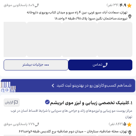
4.9
(
34
نفر)
% پاسخگویی موفق
80
تهران، سعادت آباد، سرو غربی، ​بین ۴ راه سرو و میدان کتاب،روبروی داروخانه
نیرومند،ساختمان نگین سرو( پلاک ۹۸)،طبقه ۲ واحد ۱۸
تماس
جزئیات بیشتر
شما هم کسب‌وکارتون رو در بهترینو ثبت کنید
1
.
کلینیک تخصصی زیبایی و لیزر موی ابریشم
گزارش
مرکز پوست مو زیبایی و لیزرموهای زائد و جراحی های سرپایی با شرایط اقساط آسان در غرب
تهران
5
(
842
نفر)
% پاسخگویی موفق
77
تهران، محله صادقیه، ستارخان - میدان دوم صادقیه برج گلدیس طبقه۶واحد۶۲۱