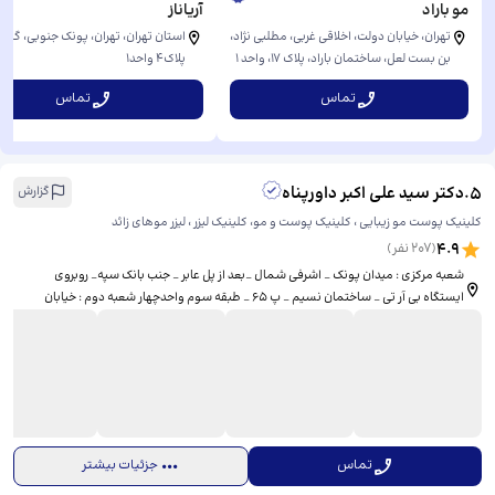
مو باراد
آریاناز
تهران، خیابان دولت، اخلاقی غربی، مطلبی نژاد،
استان تهران، تهران، پونک جنوبی، گلزار 
بن بست لعل، ساختمان باراد، ​پلاک 17، واحد ۱
پلاک۴ واحد۱
تا ۴
تماس
تماس
5
.
دکتر سید علی اکبر داورپناه
گزارش
کلینیک پوست مو زیبایی ، کلینیک پوست و مو، کلینیک لیزر ، لیزر موهای زائد
4.9
(
207
نفر)
شعبه مرکزی : میدان پونک _ اشرفی شمال _بعد از پل عابر _ جنب بانک سپه_ روبروی
ایستگاه بی آر تی _ ساختمان نسیم _ پ 65 _ طبقه سوم واحدچهار شعبه دوم : خیابان
پاسداران، بالاتر از سه راه ضرابخانه، روبروی موسسه آموزش علوم بانکداری، پلاک 124،
واحدیک
تماس
جزئیات بیشتر