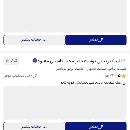
تماس
جزئیات بیشتر
2
.
کلینیک زیبایی پوست دکتر مجید قاسمی معبود
گزارش
کلینیک زیبایی ، کلینیک تزریق ژل، کلینیک تزریق بوتاکس
5
(
732
نفر)
% پاسخگویی موفق
82
محله سعادت آباد, ریاضی بخشایش، کوچه قائم
تماس
جزئیات بیشتر