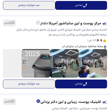
تماس
جزئیات بیشتر
مرکز پوست و لیزر سایناشور آمریکا دلدار
گزارش
کلینیک زیبایی،مرکز لیزر ،کلینیک لیزر،لیزر الکس ،تزریق ژل، هایفو، لیزر شاتی،خال، زگیل،
میخچه،الکترولیز،بلفاروپلاسی بوتاکس، ژل لب،ریمو تتو
4.9
(
82
نفر)
محله صادقیه, سازمان آب, سازمان آب
تماس
جزئیات بیشتر
کلینیک پوست، زیبایی و لیزر دکتر یزدانی
گزارش
کلینیک پوست مو زیبایی ، مرکز لیزر ، کلینیک زیبایی