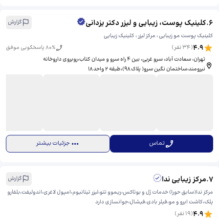
6
.
کلینیک پوست، زیبایی و لیزر دکتر یزدانی
گزارش
کلینیک پوست مو زیبایی ، مرکز لیزر ، کلینیک زیبایی
4.9
(
34
نفر)
% پاسخگویی موفق
80
تهران، سعادت آباد، سرو غربی، ​بین ۴ راه سرو و میدان کتاب،روبروی داروخانه
نیرومند،ساختمان نگین سرو( پلاک ۹۸)،طبقه ۲ واحد ۱۸
تماس
جزئیات بیشتر
7
.
مرکز زیبایی ندا
گزارش
مرکز ندا(سابق حورا) خدمات ژل و بوتاکس،ریموو تتو،لیزر تیتانیوم،امپول لاغری،اندولیفت،بلفارو
پلک،کاشت ابرو و مو،فیلر بادی،فیشال،جوانسازی دارد
4.9
(
19
نفر)