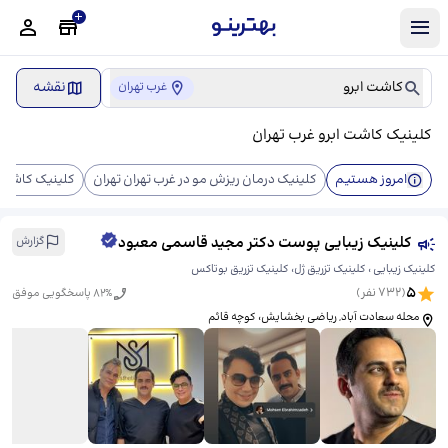
کاشت ابرو
نقشه
غرب تهران
کلینیک کاشت ابرو غرب تهران
امروز هستیم
کلینیک درمان ریزش مو در غرب تهران تهران
کلینیک کاشت م
کلینیک زیبایی پوست دکتر مجید قاسمی معبود
گزارش
کلینیک زیبایی ، کلینیک تزریق ژل، کلینیک تزریق بوتاکس
5
(
732
نفر)
% پاسخگویی موفق
82
محله سعادت آباد, ریاضی بخشایش، کوچه قائم