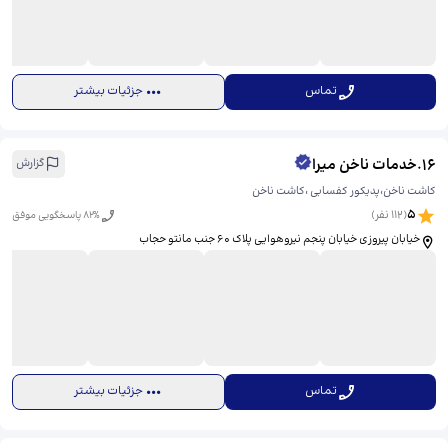
تماس
جزئیات بیشتر
16
.
خدمات ناخن میرا
گزارش
کاشت ناخن،پدیکور کفسابی ،کاشت ناخن
5
(
112
نفر)
% پاسخگویی موفق
82
خیابان پیروزی خیابان پنجم نیروهوایی پلاک ۶۰ جنب مانتو حجاب
تماس
جزئیات بیشتر