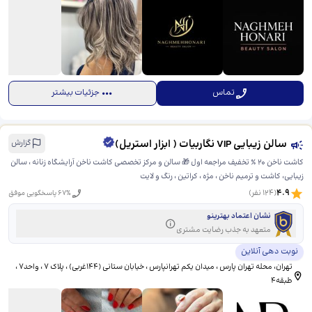
تماس
جزئیات بیشتر
سالن زیبایی VIP نگاربیات ( ابزار استریل)
گزارش
کاشت ناخن 20 ٪ تخفیف مراجعه اول 🎁 سالن و مرکز تخصصی کاشت ناخن آرایشگاه زنانه ، سالن
زیبایی، کاشت و ترمیم ناخن ، مژه ، کراتین ، رنگ و لایت
4.9
(
124
نفر)
% پاسخگویی موفق
67
نشان اعتماد بهترینو
متعهد به جذب رضایت مشتری
نوبت دهی آنلاین
تهران، محله تهران پارس ، میدان یکم تهرانپارس ، خیابان ستانی (۱۴۴غربی) ، پلاک ۷ ، واحد۷ ،
طبقه۴