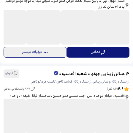
استان تهران، تهران، پایین میدان هفت حوض ضلع جنوب شرقی میدان، کوچه فرامرز ابراهیم، ​
پلاک ۳۱ سالن تک رخ
تماس
جزئیات بیشتر
12
.
سالن زیبایی جونو *شعبه اقدسیه*
گزارش
آرایشگاه زنانه و سالن زیبایی،آرایشگاه زنانه،کاشت ناخن،کاشت مژه،کوتاهی
4.9
(
86
نفر)
% پاسخگویی موفق
83
اقدسیه ، خیابان‌موحد دانش ، جنب بستنی عمو حسین ، ساختمان لیانا ، طبقه 2 ، واحد 2