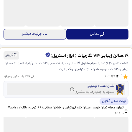
تماس
جزئیات بیشتر
19
.
سالن زیبایی VIP نگاربیات ( ابزار استریل)
گزارش
کاشت ناخن 20 ٪ تخفیف مراجعه اول 🎁 سالن و مرکز تخصصی کاشت ناخن آرایشگاه زنانه ، سالن
زیبایی، کاشت و ترمیم ناخن ، مژه ، کراتین ، رنگ و لایت
4.9
(
124
نفر)
% پاسخگویی موفق
67
نشان اعتماد بهترینو
متعهد به جذب رضایت مشتری
نوبت دهی آنلاین
تهران، محله تهران پارس ، میدان یکم تهرانپارس ، خیابان ستانی (۱۴۴غربی) ، پلاک ۷ ، واحد۷ ،
طبقه۴