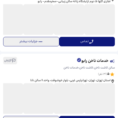
تجاری گلها ط دوم آرایشگاه زنانه سالن زیبایی-سحرمقدم- رابو
تماس
جزئیات بیشتر
خدمات ناخن رابو
گزارش
سالن کاشت ناخن،کاشت ناخن،خدمات ناخن
5
(
31
نفر)
استان تهران، تهران، تهرانپارس غربی، بلوار خوشوقت، ​واحد ۱۱ سالن نانا