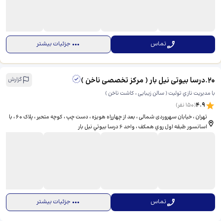
تماس
جزئیات بیشتر
20
.
درسا بیوتی نیل بار ( مرکز تخصصی ناخن )
گزارش
با مديريت نازي توليت ( سالن زیبایی ، کاشت ناخن )
4.9
(
150
نفر)
تهران ، خیابان سهروردی شمالی ، بعد از چهارراه هویزه ، دست چپ ، کوچه متحیر ، پلاک ۶۰ ، با
اسانسور طبقه اول روي همكف ، واحد ۶ درسا بيوتي نيل بار
تماس
جزئیات بیشتر