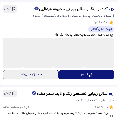
آکادمی رنگ و سالن زیبایی محبوبه عبدالهی
گزارش
آرایشگاه زنانه،سالن پوست مو زیبایی،کاشت ناخن،آموزشگاه آرایشگری
4.9
(
30
نفر)
نوبت دهی آنلاین
هروی مکران جنوبی کوچه حجتی پلاک ۲۱زنگ اول
تماس
جزئیات بیشتر
سالن زیبایی تخصصی رنگ و لایت سحر مقدم
گزارش
سالن زیبایی، رنگ و مش، رنگ مو
5
(
226
نفر)
% پاسخگویی موفق
71
تهران،میدان هروی - خیابان شهید موسوی به شمت شرق بعد از هدیش مال - ساختمان