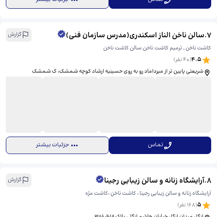
7
.
سالن ناخن الناز اسکندری(مدرس سازمان فنی)
گزارش
کاشت ناخن ٬ ترمیم کاشت ناخن.سالن کاشت ناخن
4.5
(
40
نفر)
شریعتی پایین تر از میرداماد رو به روی حسینیه ارشاد کوچه شمشک، ​ک شمشک
تماس
جزئیات بیشتر
8
.
آرایشگاه زنانه و سالن زیبایی رجینا
گزارش
آرایشگاه زنانه و سالن زیبایی رجینا ، کاشت ناخن ،کاشت مژه
5
(
168
نفر)
ازگل میدان ازگل خیابان هاشم ازگلی پلاک ۱۸طبقه۳