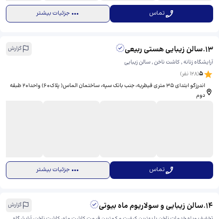
تماس
جزئیات بیشتر
13
.
سالن زیبایی هستی ربیعی
گزارش
آرایشگاه زنانه ٬ کاشت ناخن ٬ سالن زیبایی
5
(
128
نفر)
اندرزگو ابتدای ۳۵ متری قیطریه، جنب بانک سپه، ساختمان الماس( پلاک۶۰) واحد۲۰۱ طبقه
دوم
تماس
جزئیات بیشتر
14
.
سالن زیبایی و سولاریوم ماه بیوتی
گزارش
تخفیف ویژه خدمات ناخن با بهترین کیفیت و کمترین قیمت کاشت مژه، کاشت ناخن، آرایشگاه