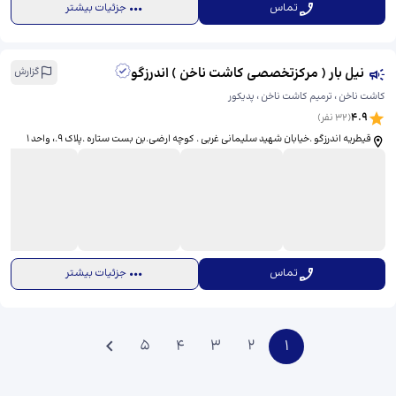
تماس
جزئیات بیشتر
نیل بار ( مرکزتخصصی کاشت ناخن ) اندرزگو
گزارش
کاشت ناخن ، ترمیم کاشت ناخن ، پدیکور
4.9
(
32
نفر)
قیطریه اندرزگو .خیابان شهید سلیمانی غربی . کوچه ارضی.بن بست ستاره .پلاک ۹.، ​واحد 1
تماس
جزئیات بیشتر
5
4
3
2
1