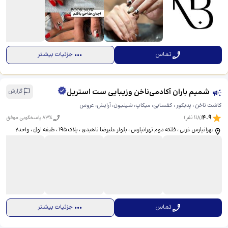
تماس
جزئیات بیشتر
شمیم باران آکادمی‌ناخن وزیبایی ست استریل
گزارش
کاشت ناخن ، پدیکور ، کفسابی، میکاپ، شینیون، آرایش، عروس
4.9
(
118
نفر)
% پاسخگویی موفق
83
تهرانپارس غربی ، فلکه دوم تهرانپارس ، بلوار علیرضا ناهیدی ، پلاک ۱۹۵ ، طبقه اول ، واحد۲
تماس
جزئیات بیشتر