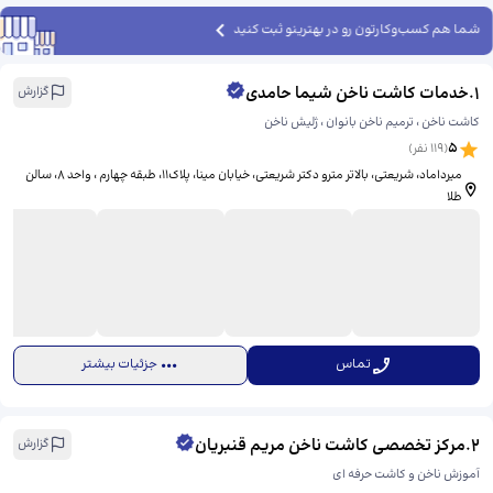
شما هم کسب‌وکارتون رو در بهترینو ثبت کنید
1
.
خدمات کاشت ناخن شیما حامدی
گزارش
کاشت ناخن ، ترمیم ناخن بانوان ، ژلیش ناخن
5
(
119
نفر)
میرداماد، شریعتی، بالاتر مترو دکتر شریعتی، خیابان مینا، پلاک11، ​طبقه چهارم ، واحد 8، سالن
طلا
تماس
جزئیات بیشتر
2
.
مرکز تخصصی کاشت ناخن مریم قنبریان
گزارش
آموزش ناخن و کاشت حرفه ای