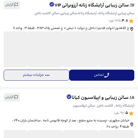
17
.
سالن زیبایی آرایشگاه زنانه آرزوبراتی VIP
گزارش
سالن زیبایی آرایشگاه زنانه، آرایشگاه زنانه،سالن زیبایی، سالن کاشت ناخن
4.8
(
135
نفر)
خ کلاهدوز (دولت قدیم) داخل خ دولت *'نبش'* خ نعمتی پلاک ۳۸۳ . طبقه ۳ . واحد ۱۱
تماس
جزئیات بیشتر
18
.
سالن زیبایی و اپیلاسیون کیانا
گزارش
آرایشگاه زنانه ٬ کاشت ناخن ٬ سالن اپیلاسیون
5
(
96
نفر)
خیابان مطهری ، نرسیده به مترو مفتح ، بعد از کوچه قابوس نامه ٬ ساختمان یاران ۲۴۰ ،
طبقه۴ ، واحد ۲۰