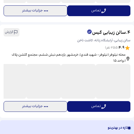
تماس
جزئیات بیشتر
4
.
سالن زیبایی گیس
گزارش
سالن زیبایی، آرایشگاه زنانه، کاشت ناخن
4.9
(
255
نفر)
محله نیلوفر (نيلوفر- شهيد قندي), خرمشهر, یازدهم،نبش ششم، ​مجتمع گلشن،پلاک
۱،واحد ۱۵
تماس
جزئیات بیشتر
تازه در بهترینو