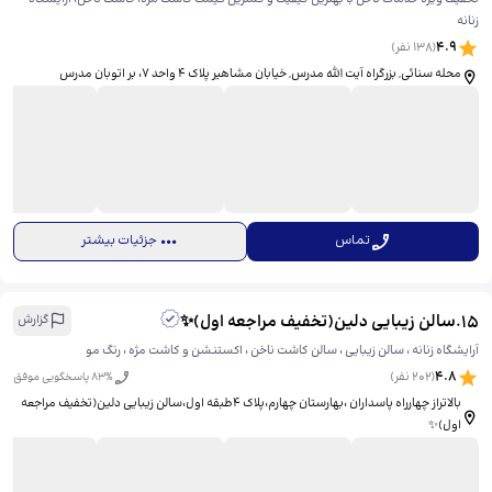
زنانه
4.9
(
138
نفر)
محله سنائی, بزرگراه آیت الله مدرس, خیابان مشاهیر پلاک 4 واحد 7، ​بر اتوبان مدرس
تماس
جزئیات بیشتر
15
.
سالن زیبایی دلین(تخفیف مراجعه اول)✨
گزارش
آرایشگاه زنانه ، سالن زیبایی ، سالن کاشت ناخن ، اکستنشن و کاشت مژه ، رنگ مو
4.8
(
202
نفر)
% پاسخگویی موفق
83
بالاتراز چهارراه پاسداران ،بهارستان چهارم،پلاک ۴طبقه اول،سالن زیبایی دلین(تخفیف مراجعه
اول)✨