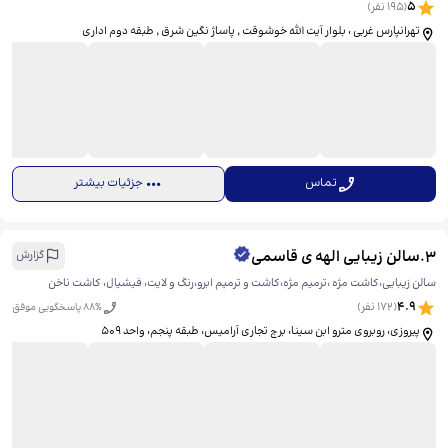
5
(
195
نفر)
تهرانپارس غربی ، بلوار آیت الله خوشوقت ٬ پاساژ نگین شرق ٬ طبقه دوم اداری
تماس
جزئیات بیشتر
3
.
سالن زیبایی الهه ی قاسمی
گزارش
سالن زیبایی،کاشت مژه ،ترمیم مژه،کاشت و ترمیم ابرو،رنگ و لایت، فیشیال، کاشت ناخن
4.9
(
172
نفر)
% پاسخگویی موفق
88
پیروزی، روبروی مترو ابن سینا، برج تجاری آرامیس، طبقه پنجم، واحد ۵۰۹