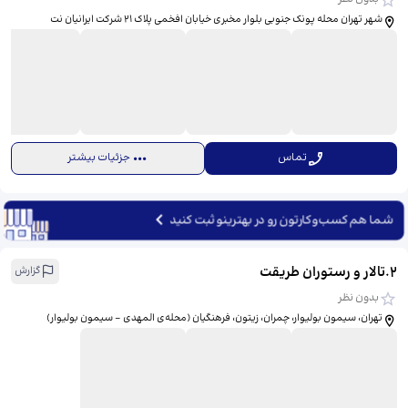
شهر تهران محله پونک جنوبی بلوار مخبری خیابان افخمی پلاک ۲۱ شرکت ایرانیان نت
تماس
جزئیات بیشتر
شما هم کسب‌وکارتون رو در بهترینو ثبت کنید
2
.
تالار و رستوران طریقت
گزارش
بدون نظر
تهران، سیمون بولیوار، چمران، زیتون، فرهنگیان (محله‌ی المهدی - سیمون بولیوار)