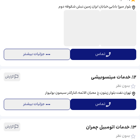
بلوار میرزا بابایی,خیابان ایران زمین,نبش شکوفه دوم
تماس
جزئیات بیشتر
12
.
خدمات میتسوبیشی
گزارش
بدون نظر
تهران،نفت،بلوار زیتون،خ محبان الائمه،کنارگذر سیمون بولیوار
تماس
جزئیات بیشتر
13
.
خدمات اتومبیل چمران
گزارش
بدون نظر