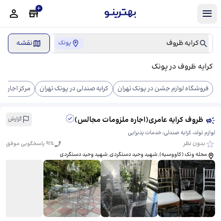
کرایه ظروف
نقشه
پونک
کرایه ظروف در پونک
فروشگاه لوازم جشن در پونک تهران
کرایه صندلی در پونک تهران
مرکز اجاره ت
ظروف کرایه عامری(اجاره ملزومات مجالس)
گزارش
لوازم تولد، کرایه صندلی، خدمات پذیرایی
بدون نظر
% پاسخگویی موفق
91
محله ونک (کاووسيه), شهید وحید دستگردی, شهید وحید دستگردی