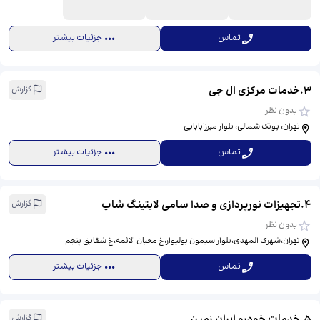
تماس
جزئیات بیشتر
3
.
خدمات مرکزی ال جی
گزارش
بدون نظر
تهران، پونک شمالی، بلوار میرزابابایی
تماس
جزئیات بیشتر
4
.
تجهیزات نورپردازی و صدا سامی لایتینگ شاپ
گزارش
بدون نظر
تهران،شهرک المهدی،بلوار سیمون بولیوار،خ محبان الائمه،خ شقایق پنجم
تماس
جزئیات بیشتر
5
.
خدمات خودرو ایران زمین
گزارش