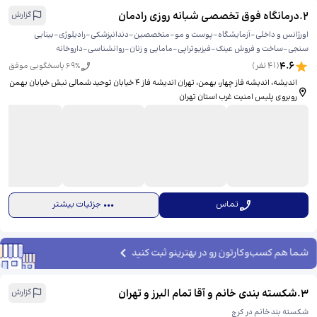
2
.
درمانگاه فوق تخصصی شبانه روزی رادمان
گزارش
اورژانس و داخلی-آزمایشگاه-پوست و مو-متخصصین-دندانپزشکی-رادیلوژی-بینایی
سنجی-ساخت و فروش عینک-فیزیوتراپی-مامایی و زنان-روانشناسی-داروخانه
4.6
(
41
نفر)
% پاسخگویی موفق
69
اندیشه، اندیشه فاز چهار، بهمن، ​تهران اندیشه فاز ۴ خیابان توحید شمالی نبش خیابان بهمن
روبروی پلیس امنیت غرب استان تهران
تماس
جزئیات بیشتر
شما هم کسب‌وکارتون رو در بهترینو ثبت کنید
3
.
شکسته بندی خانم و آقا تمام البرز و تهران
گزارش
شکسته بند خانم در کرج