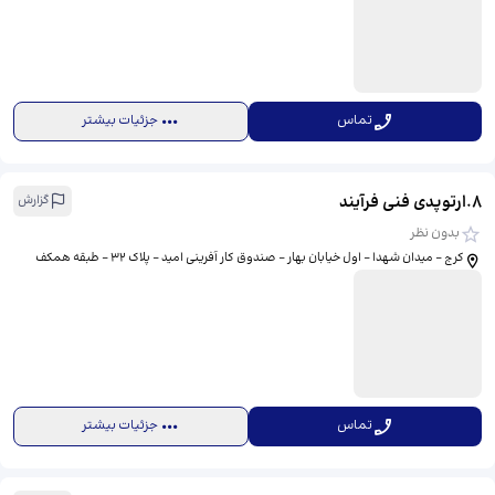
تماس
جزئیات بیشتر
8
.
ارتوپدی فنی فرآیند
گزارش
بدون نظر
کرج – میدان شهدا – اول خیابان بهار – صندوق کار آفرینی امید – پلاک ۳۲ – طبقه همکف
تماس
جزئیات بیشتر