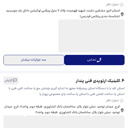
بدون نظر
استان البرز، مشکین دشت، شهید فهمیده، ​پلاک 7 منزل ویلایی لوکیشن داخل بلد بنویسید
(شکسته بندی ریلکس فردیس)
تماس
جزئیات بیشتر
4
.
کلینیک ارتوپدی فنی پندار
گزارش
اسکن کف پا با دستگاه اسکن پیشرفته مجهز به اندازه گیری چرخش مچ پا، ساخت کفی طبی با
اسکن پا، ساخت کفش طبی با اسکن پا، ساخت پای مصنوعی،پروتز پا
بدون نظر
کرج. میدان توحید. نبش بلوار بلال. ساختمان بانک کشاورزی. طبقه دوم. واحد۲، ​کرج. میدان
توحید. نبش بلوار بلال. ساختمان بانک کشاورزی. طبقه دوم. واحد۲