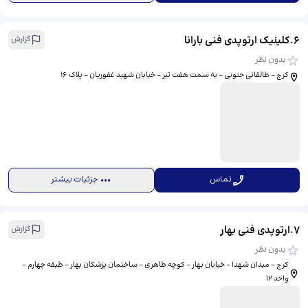
6
.
کلینیک ارتوپدی فنی بارانا
گزارش
بدون نظر
کرج – طالقانی جنوبی – به سمت هفت تیر – خیابان شهید غفوریان – پلاک ۱۶
تماس
جزئیات بیشتر
7
.
ارتوپدی فنی بهار
گزارش
بدون نظر
کرج – میدان شهدا – خیابان بهار – کوچه طاهری – ساختمان پزشکان بهار – طبقه چهارم –
واحد ۱۲