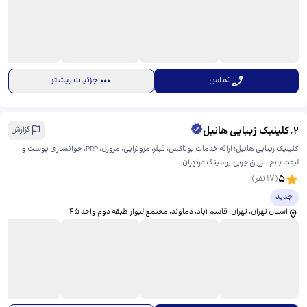
تماس
جزئیات بیشتر
2
.
کلینیک زیبایی هانیل
گزارش
کلینیک زیبایی هانیل؛ ارائه خدمات بوتاکس، فیلر، مزوتراپی، مزوژل، PRP، جوانسازی پوست و
لیفت بانخ ،تزریق چربی،پرسینگ درتهران ،
5
(
17
نفر)
جدید
استان تهران، تهران، قاسم آباد، دماوند، ​مجتمع لیوار طبقه دوم واحد ۴۵