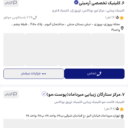
6
.
کلینیک تخصصی آرمیتی
گزارش
کلینیک زیبایی ، مرکز لیزر، بوتاکس، تزریق ژل، کلینیک لاغری
5
(
16
نفر)
% پاسخگویی موفق
67
محله پیروزی، پیروزی - نبش بستان منش _ ساختمان آلبوم_ پلاک ۴۵۰ _ طبقه پنجم _
واحد۱۹
تماس
جزئیات بیشتر
7
.
مرکز ستارگان زیبایی میرداماد(پوست،مو)
گزارش
کلینیک کاشت مو،کلینیک زیبایی،کلینیک تزریق بوتاکس
5
(
48
نفر)
تهران،میرداماد،خیابان البرز ،خ قبادیان شرقی،پ28 ،واحد 28، ​پ28 ،واحد 28