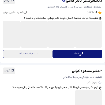
1
.
دندانپزشکی دکتر همتی
گزارش
ایمپلنت، متخصص زیبایی دندان، کلینیک دندانپزشکی
5
(
117
نفر)
% پاسخگویی موفق
84
عظیمیه؛ خیابان استقلال؛ نبش کوچه حاتم تهرانی؛ ساختمان آراد طبقه ۲
تماس
جزئیات بیشتر
2
.
دکتر مسعود کیانی
گزارش
کلینیک دندانپزشکی در خیابان طالقانی
بدون نظر
کرج عظیمیه - میدان طالقانی - خیابان نرگس - پلاک 72 - ساختمان باران - واحد 7