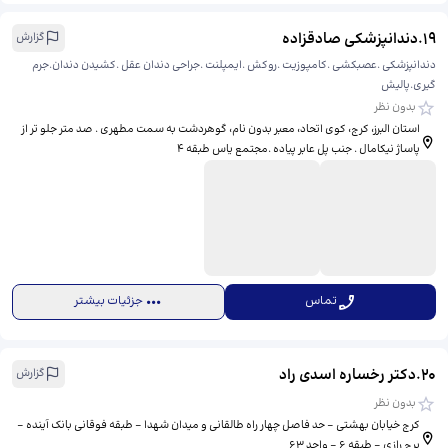
19
.
دندانپزشکی صادقزاده
گزارش
دندانپزشکی .عصبکشی .کامپوزیت .روکش .ایمپلنت .جراحی دندان عقل .کشیدن دندان.جرم
گیری.پالیش
بدون نظر
استان البرز، کرج، کوی اتحاد، معبر بدون نام، ​گوهردشت به سمت مطهری . صد متر جلو تر از
پاساژ نیکامال . جنب پل عابر پیاده .مجتمع یاس طبقه ۴
تماس
جزئیات بیشتر
20
.
دکتر رخساره اسدی راد
گزارش
بدون نظر
کرج خیابان بهشتی - حد فاصل چهار راه طالقانی و میدان شهدا - طبقه فوقانی بانک آینده -
برج رازی - طبقه 6 - واحد 63