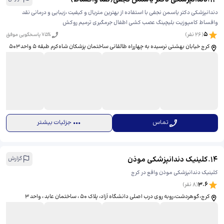
دندانپزشکی دکتر یاسمن نجفی با استفاده از بهترین متریال و کیفیت ،زیبایی و درمانی نقد
واقساط کامپوزیت بلیچینگ عصب کشی اطفال جرمگیری ترمیم روکش
5
(
26
نفر)
% پاسخگویی موفق
75
کرج خیابان بهشتی نرسیده به چهارراه طالقانی ساختمان پزشکان شاه‌کرم طبقه ۵ واحد ۵۰۳
تماس
جزئیات بیشتر
14
.
کلینیک دندانپزشکی موذن
گزارش
کلینیک دندانپزشکی موذن واقع در کرج
3.6
(
8
نفر)
كرج،گوهردشت،روبه روی درب اصلی دانشگاه آزاد، پلاک 50 ، ساختمان عابد ، واحد 3