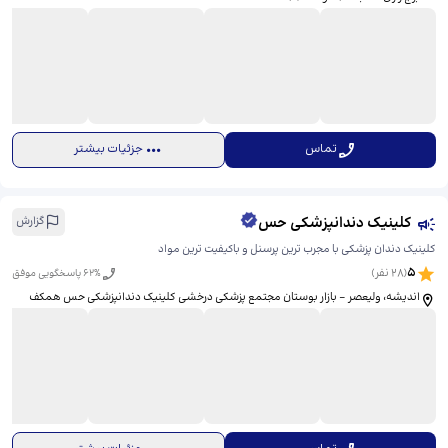
تماس
جزئیات بیشتر
کلینیک دندانپزشکی حس
گزارش
کلینیک دندان پزشکی با مجرب ترين پرسنل و باكيفيت ترين مواد
5
(
28
نفر)
% پاسخگویی موفق
62
اندیشه، ولیعصر - بازار بوستان مجتمع پزشکی درخشی کلینیک دندانپزشکی حس همكف