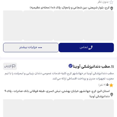
بدون نظر
کرج، بلوار شریعتی، بین شجاعی و پامچال، پلاک 108 (محله‌ی عظیمیه)
تماس
جزئیات بیشتر
11
.
مطب دندانپزشکی آوینا
گزارش
مطب دندانپزشکی آوینا در جهانشهر کرج،کلیه خدمات عمومی دندان ،زیبایی و ایمپلنت را با تیم
مجرب، تجهیزات مدرن و پرداخت اقساطی ارائه می‌کند.
5
(
2
نفر)
استان البرز، کرج، جهانشهر، خیابان بهشتی، نبش کسری، ​طبقه فوقانی بانک صادرات ، پلاک ۹
دندانپزشکی آوینا