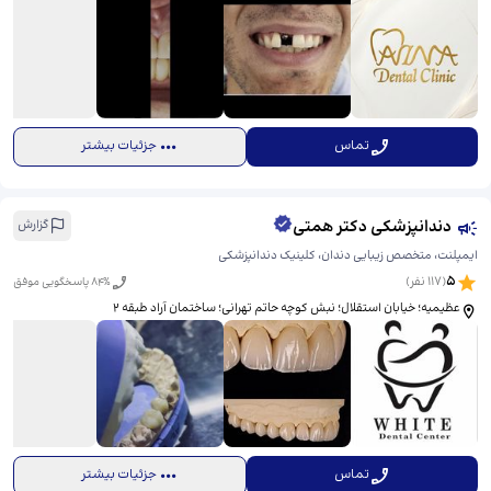
تماس
جزئیات بیشتر
دندانپزشکی دکتر همتی
گزارش
ایمپلنت، متخصص زیبایی دندان، کلینیک دندانپزشکی
5
(
117
نفر)
% پاسخگویی موفق
84
عظیمیه؛ خیابان استقلال؛ نبش کوچه حاتم تهرانی؛ ساختمان آراد طبقه ۲
تماس
جزئیات بیشتر