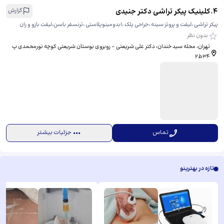
4
.
کلینیک پیکر تراشی دکتر جنیدی
گزارش
پیکر تراشی ،لیفت و پروتز سینه ،جراحی پلک ،ابدومینوپلاستی ،ترنسفر باسن،لیفت بازو و ران
بدون نظر
تهران، محله سید خندان، دکتر علی شریعتی - روبروی بوستان شریعتی کوچه نورمحمدی پ
۳۴ط۲
تماس
جزئیات بیشتر
تازه در بهترینو