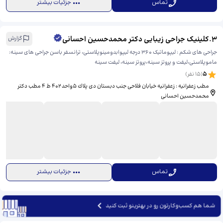
تماس
جزئیات بیشتر
3
.
کلینیک جراحی زیبایی دکتر محمدحسین احسانی
گزارش
جراحی های شکم : لیپوماتیک ۳۶۰ درجه لیپوابدومینوپلاستی، ترانسفر باسن جراحی های سینه:
ماموپلاستی،لیفت و پروتز سینه،پروتز سینه، لیفت سینه
5
(
15
نفر)
مطب زعفرانیه : زعفرانيه خيابان فلاحى جنب دبستان دى پلاك ٥واحد ٤٠٢ ط ٤ مطب دکتر
محمدحسین احسانی
تماس
جزئیات بیشتر
شما هم کسب‌وکارتون رو در بهترینو ثبت کنید