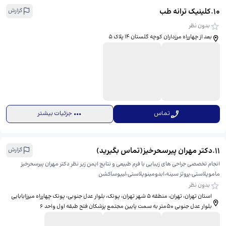
10
.
کلینیک ترانه طب
گزارش
بدون نظر
بعد از چهارراه مرزداران کوچه گلستان 14 پلاک 5
تماس
جزئیات بیشتر
11
.
دکتر مهران پیرسحرخیز(تماس بگیرید)
گزارش
انجام تخصصی جراحی های زیبایی با فرم طبیعی و نتایج ایمن زیر نظر دکتر مهران پیرسحرخیز
ماموپلاستی،پروتز سینه،ابدومینوپلاستی،لیپوساکشن
بدون نظر
استان تهران، تهران، منطقه ۵ شهر تهران، پونک، بلوار عدل جنوبی، ​پونک چهارراه میرزابابایی
بلوار عدل جنوبی ۵۰متر به سمت پایین مجتمع پزشکان فتح طبقه اول واحد ۶