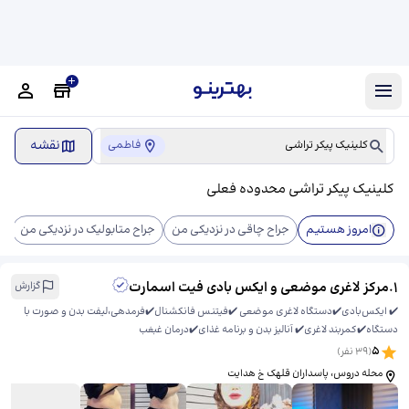
نقشه
کلینیک پیکر تراشی
فاطمی
کلینیک پیکر تراشی محدوده فعلی
امروز هستیم
جراح چاقی در نزدیکی من
جراح متابولیک در نزدیکی من
ک
1
.
مرکز لاغری موضعی و ایکس بادی فیت اسمارت
گزارش
✔️ ایکس‌بادی✔️دستگاه لاغری موضعی ✔️فیتنس فانکشنال✔️فرمدهی،لیفت بدن و صورت با
دستگاه✔️کمربند لاغری✔️ آنالیز بدن و برنامه غذای✔️درمان غبغب
5
(
39
نفر)
محله دروس، پاسداران قلهک خ هدایت