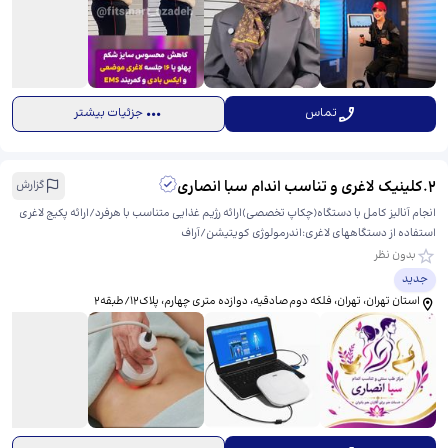
تماس
جزئیات بیشتر
2
.
کلینیک لاغری و تناسب اندام سبا انصاری
گزارش
انجام آنالیز کامل با دستگاه(چکاپ تخصصی)ارائه رژیم غذایی متناسب با هرفرد/ارائه پکیج لاغری‌
استفاده از دستگاههای لاغری:اندرمولوژی کویتیشن/آراف
بدون نظر
جدید
استان تهران، تهران، فلکه دوم‌صادقیه، دوازده متری چهارم، ​پلاک۱۲/طبقه۲