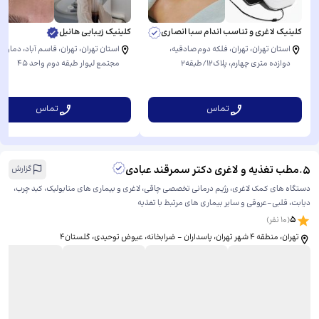
کلینیک لاغری و تناسب اندام سبا انصاری
کلینیک زیبایی هانیل
استان تهران، تهران، فلکه دوم‌صادقیه،
استان تهران، تهران، قاسم آباد، دماوند، 
دوازده متری چهارم، ​پلاک۱۲/طبقه۲
مجتمع لیوار طبقه دوم واحد ۴۵
تماس
تماس
5
.
مطب تغذیه و لاغری دکتر سمرقند عبادی
گزارش
دستگاه های کمک لاغری، رژیم درمانی تخصصی چاقی، لاغری و بیماری های متابولیک، کبد چرب،
دیابت، قلبی-عروقی و سایر بیماری های مرتبط با تغذیه
5
(
10
نفر)
تهران، منطقه ۴ شهر تهران، پاسداران - ضرابخانه، عیوض توحیدی، ​گلستان۴