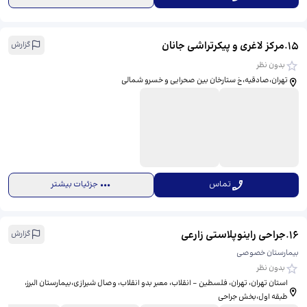
15
.
مرکز لاغری و پیکرتراشی جانان
گزارش
بدون نظر
تهران،صادقیه،خ ستارخان بین صحرایی و خسرو شمالی
تماس
جزئیات بیشتر
16
.
جراحی راینوپلاستی زارعی
گزارش
بیمارستان خصوصی
بدون نظر
استان تهران، تهران، فلسطین - انقلاب، معبر بدو انقلاب، وصال شیرازی،بیمارستان البرز، ​
طبقه اول،بخش جراحی