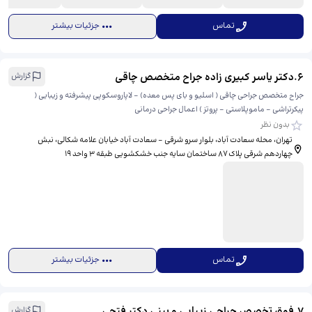
تماس
جزئیات بیشتر
6
.
دکتر یاسر کبیری زاده جراح متخصص چاقی
گزارش
جراح متخصص جراحی چاقی ( اسلیو و بای پس معده) - لاپاروسکوپی پیشرفته و زیبایی (
پیکرتراشی - ماموپلاستی - پروتز ) اعمال جراحی درمانی
بدون نظر
تهران، محله سعادت آباد، بلوار سرو شرقی - سعادت آباد خیابان علامه شکالی، نبش
چهاردهم شرقی پلاک ۸۷ ساختمان سایه جنب خشکشویی طبقه ۳ واحد ۱۹
تماس
جزئیات بیشتر
7
.
فوق تخصص جراحی زیبایی و بینی دکتر فتحی
گزارش