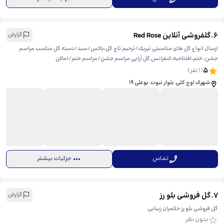
6
.
گلفروشی آنلاین Red Rose
گزارش
ارسال انواع گل‌ های مناسبتی تبریک/ترحیم تاج گل،باکس/سبد/دسته گل مناسب مراسم
جشن، ختم،افتتاحیه،کنفرانس گل آرایی مراسم جشن/مراسم ختم/اماکن
5
(
1
نفر)
شهرک اوج کلی, بلوار نبوت, بوعلی 19
تماس
جزئیات بیشتر
7
.
گل فروشی بلو رز
گزارش
گل فروشی بلو رز حکمران زیبایی
بدون نظر