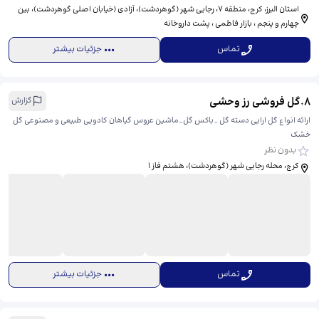
استان البرز، کرج، منطقه ۷، رجایی شهر (گوهردشت)، آزادی (خیابان اصلی گوهردشت)، ​بین
چهارم و پنجم ، بازار فاطمی ، پشت داروخانه
تماس
جزئیات بیشتر
8
.
گل فروشی رز وحشی
گزارش
ارائه انواع گل ارایی دسته گل _باکس گل_ماشین عروس گیاهان کادویی طبیعی و مصنوعی گل
خشک
بدون نظر
کرج، محله رجایی شهر (گوهردشت)، هشتم فاز ۱
تماس
جزئیات بیشتر