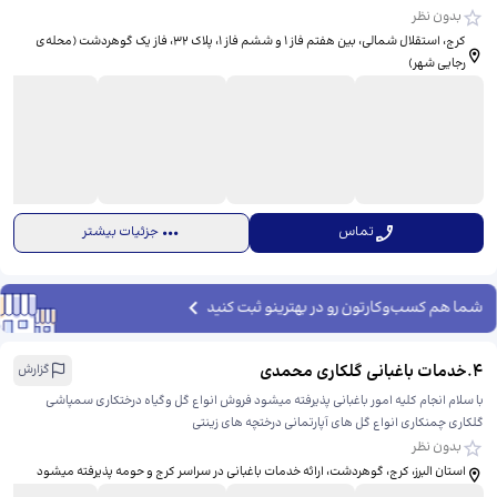
بدون نظر
کرج، استقلال شمالی، بین هفتم فاز 1 و ششم فاز 1، پلاک 32، فاز یک گوهردشت (محله‌ی
رجایی شهر)
تماس
جزئیات بیشتر
شما هم کسب‌وکارتون رو در بهترینو ثبت کنید
4
.
خدمات باغبانی گلکاری محمدی
گزارش
با سلام انجام کلیه امور باغبانی پذیرفته میشود فروش انواع گل وگیاه درختکاری سمپاشی
گلکاری چمنکاری انواع گل های آپارتمانی درختچه های زینتی
بدون نظر
استان البرز، کرج، گوهردشت، ​ارائه خدمات باغبانی در سراسر کرج و حومه پذیرفته میشود