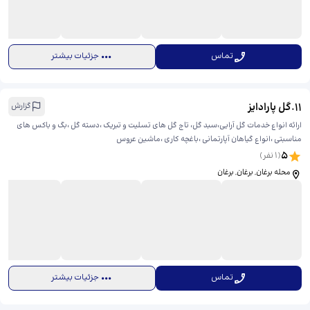
تماس
جزئیات بیشتر
11
.
گل پارادایز
گزارش
ارائه انواع خدمات گل آرایی،سبد گل، تاج گل های تسلیت و تبریک ،دسته گل ،بگ و باکس های
مناسبتی ،انواع گیاهان آپارتمانی ،باغچه کاری ،ماشین عروس
5
(
1
نفر)
محله برغان, برغان, برغان
تماس
جزئیات بیشتر