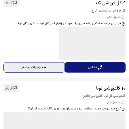
9
.
گل فروشی تک
گزارش
گل فروشی در فردیس کرج
بدون نظر
فردیس، جاده مشکین دشت، بین یاسمن 3 و زنبق 16، رزکان نو (محله‌ی رزکان نو)
تماس
جزئیات بیشتر
10
.
گلفروشی لونا
گزارش
گلفروشی گل لونا گلفروشی آنلاین
بدون نظر
کرج میدان سپاه میدان ولفجر بلوار سرداران روبه روی بانک تجارت، ​گل لونا