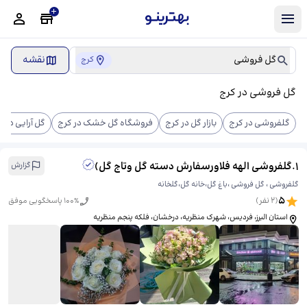
گل فروشی
نقشه
کرج
گل فروشی در کرج
گلفروشی در کرج
بازار گل در کرج
فروشگاه گل خشک در کرج
گل آرایی در ک
1
.
گلفروشی الهه فلاورسفارش دسته گل وتاج گل)
گزارش
گلفروشی ، گل فروشی ،باغ گل،خانه گل،گلخانه
5
(
2
نفر)
% پاسخگویی موفق
100
استان البرز، فردیس، شهرک منظریه، درخشان، ​فلکه پنجم منظریه