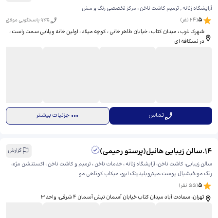
آرایشگاه زنانه ٬ ترمیم کاشت ناخن ، مرکز تخصصی رنگ و مش
5
(
24
نفر)
% پاسخگویی موفق
94
شهرک‌ غرب ، میدان کتاب ، خیابان طاهر خانی ، كوچه ميلاد ، اولين خانه ويلايی سمت راست ،
در نسكافه ای
تماس
جزئیات بیشتر
14
.
سالن زیبایی هانیل(پرستو رحیمی)
گزارش
سالن زیبایی، کاشت ناخن، آرایشگاه زنانه ، خدمات ناخن ، ترمیم و کاشت ناخن ، اکستنشن مژه،
رنگ مو،فیشیال پوست،میکروبلیدینگ ابرو، میکاپ کوتاهی مو
5
(
55
نفر)
تهران، سعادت آباد میدان کتاب خیابان آسمان نبش آسمان ۴ شرقی، ​واحد ۳