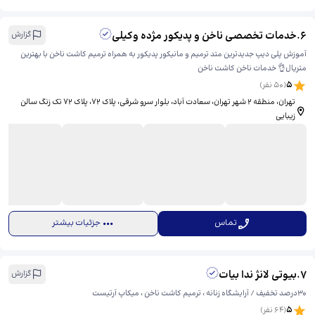
6
.
خدمات تخصصی ناخن و پدیکور مژده وکیلی
گزارش
آموزش پلی دیپ جدیدترین متد ترمیم و مانیکور پدیکور به همراه ترمیم کاشت ناخن با بهترین
متریال👌 خدمات ناخن کاشت ناخن
5
(
50
نفر)
تهران، منطقه ۲ شهر تهران، سعادت آباد، بلوار سرو شرقی، پلاک 72، ​پلاک ۷۲ تک زنگ سالن
زیبایی
تماس
جزئیات بیشتر
7
.
بیوتی لانژ ندا بیات
گزارش
30درصد تخفیف / آرایشگاه زنانه ، ترمیم کاشت ناخن ، میکاپ آرتیست
5
(
64
نفر)