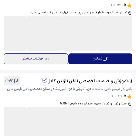
5
(
139
نفر)
تهران، محله دریا، بلوار قیصر امین پور - صرافهای جنوبی قره تپه ای غربی
تماس
جزئیات بیشتر
11
.
آموزش و خدمات تخصصی ناخن نازنین کابل
گزارش
ناخن کار، ترمیم ناخن، کاشت ناخن، آموزش ناخن ، آموزشگاه و سالن تخصصی ناخن نازنین کابل
5
(
47
نفر)
استان تهران، تهران، سرو، آسمان دوم شرقی، ​پلاک۱