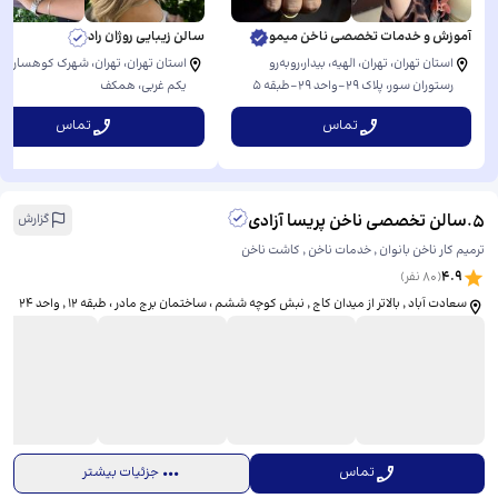
آموزش و خدمات تخصصی ناخن میمو
سالن زیبایی روژان راد
استان تهران، تهران، الهیه، بیدار،روبه‌رو
استان تهران، تهران، شهرک کوهسار، 
رستوران سور، ​پلاک ۲۹-واحد ۲۹-طبقه ۵
یکم غربی، ​همکف
تماس
تماس
5
.
سالن تخصصی ناخن پریسا آزادی
گزارش
ترمیم کار ناخن بانوان ٬ خدمات ناخن ٬ کاشت ناخن
4.9
(
80
نفر)
سعادت آباد ٬ بالاتر از میدان کاج ٬ نبش کوچه ششم ، ساختمان برج مادر ، طبقه ۱۲ ٬ واحد ۲۴
تماس
جزئیات بیشتر