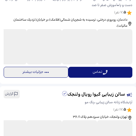
دست و پا •آموزش صفر تا صد
5
(
7
نفر)
دادمان، روبروی درختی، نرسیده به شجریان شمالی(فلامک)،بر خیابان(نزدیک ساختمان
مالیات)، ​‌‌‌‌
تماس
جزئیات بیشتر
سالن زیبایی گیوا رویال ولنجک
گزارش
آرایشگاه زنانه ،سالن زیبایی ،رنگ مو
5
(
17
نفر)
تهران،ولنجک، خیابان سیزدهم،پلاک ۳۶/۱