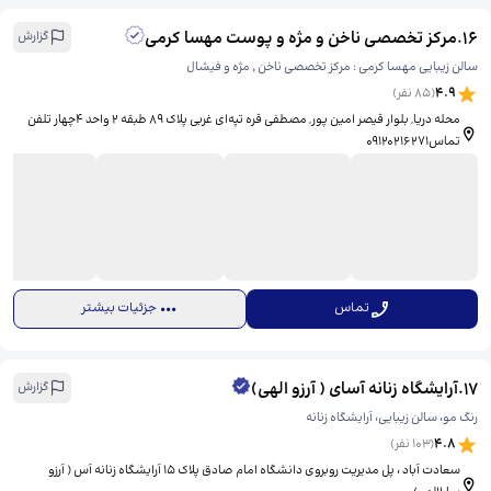
16
.
مرکز تخصصی ناخن و مژه و پوست مهسا کرمی
گزارش
سالن زیبایی مهسا کرمی : مرکز تخصصی ناخن ٬ مژه و فیشال
4.9
(
85
نفر)
محله دریا, بلوار قیصر امین پور, مصطفی قره تپه‌ای غربی پلاک ۸۹ طبقه ۲ واحد ۴چهار تلفن
تماس09120216271
تماس
جزئیات بیشتر
17
.
آرایشگاه زنانه آسای ( آرزو الهی)
گزارش
رنگ مو، سالن زیبایی، آرایشگاه زنانه
4.8
(
103
نفر)
سعادت آباد ، پل مدیریت روبروی دانشگاه امام صادق پلاک ۱۵ آرایشگاه زنانه آس ( آرزو