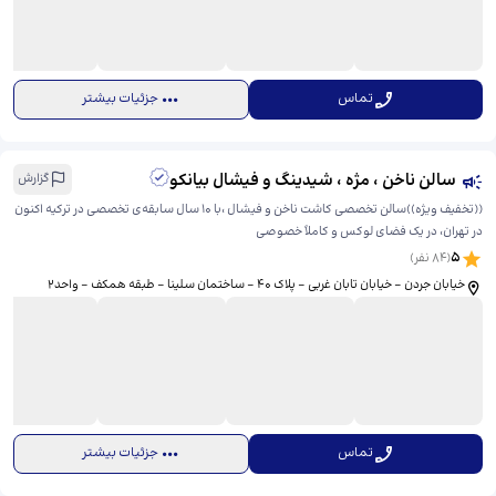
تماس
جزئیات بیشتر
سالن ناخن ، مژه ، شیدینگ و فیشال بیانکو
گزارش
((تخفیف ویژه))سالن تخصصی کاشت ناخن و فیشال ،با 10 سال سابقه‌ی تخصصی در ترکیه اکنون
در تهران، در یک فضای لوکس و کاملاً خصوصی
5
(
84
نفر)
خیابان جردن - خیابان تابان غربی - پلاک ۴۰ - ساختمان سلینا - طبقه همکف - واحد2
تماس
جزئیات بیشتر