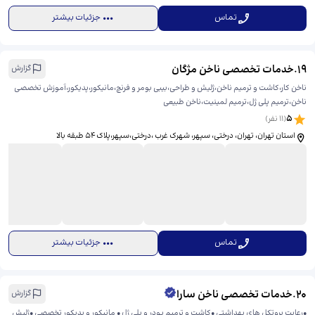
تماس
جزئیات بیشتر
19
.
خدمات تخصصی ناخن مژگان
گزارش
ناخن کار،کاشت و ترمیم ناخن،ژلیش و طراحی،بیبی بومر و فرنچ،مانیکور،پدیکور،آموزش تخصصی
ناخن،ترمیم پلی ژل،ترمیم لمینیت،ناخن طبیعی
5
(
11
نفر)
استان تهران، تهران، درختی، سپهر، ​شهرک غرب ،درختی،سپهر،پلاک ۵۴ طبقه بالا
تماس
جزئیات بیشتر
20
.
خدمات تخصصی ناخن سارا
گزارش
•رعایت پروتکل های بهداشتی •کاشت و ترمیم پودر و پلی ژل • مانیکور و پدیکور تخصصی •ژلیش