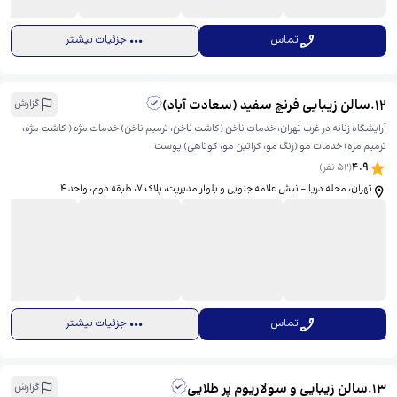
تماس
جزئیات بیشتر
12
.
سالن زیبایی فرنچ سفید (سعادت آباد)
گزارش
آرایشگاه زنانه در غرب تهران، خدمات ناخن (کاشت ناخن، ترمیم ناخن) خدمات مژه ( کاشت مژه،
ترمیم مژه) خدمات مو (رنگ مو، کراتین مو، کوتاهی) پوست
4.9
(
52
نفر)
تهران، محله دریا - نبش علامه جنوبی و بلوار مدیریت، پلاک ۷، طبقه دوم، واحد ۴
تماس
جزئیات بیشتر
13
.
سالن زیبایی و سولاریوم پر طلایی
گزارش