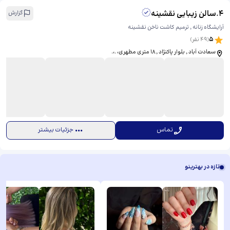
4
.
سالن زیبایی نقشینه
گزارش
آرایشگاه زنانه ٬ ترمیم کاشت ناخن نقشینه
5
(
49
نفر)
سعادت آباد ٬ بلوار پاکنژاد ٬ ۱۸ متری مطهری، ​.،.
تماس
جزئیات بیشتر
تازه در بهترینو