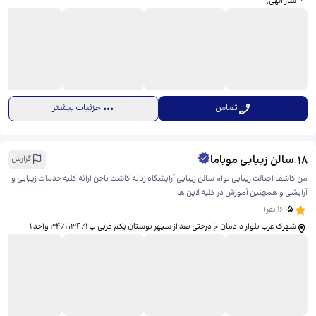
ساراالهی)
تماس
جزئیات بیشتر
18
.
سالن زیبایی موباما
گزارش
من کاشف اصالت زیبایی توام سالن زیبایی آرایشگاه زنانه کاشت ناخن ارائه کلیه خدمات زیبایی و
آرایشی و همچنین آموزش در کلیه لاین ها
5
(
16
نفر)
شهرک غرب بلوار دادمان خ درختی بعد از سپهر بوستان یکم غربی پ ۳۴/۱، ​۳۴/۱ واحد ۱