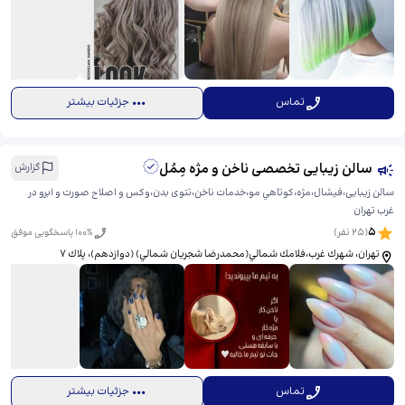
تماس
جزئیات بیشتر
سالن زیبایی تخصصی ناخن و مژه مِمُل
گزارش
سالن زیبایی،فیشال،مژه،كوتاهي مو،خدمات ناخن،تتوی بدن،وکس و اصلاح صورت و ابرو در
غرب تهران
5
(
25
نفر)
% پاسخگویی موفق
100
تهران، شهرك غرب،فلامك شمالي(محمدرضا شجريان شمالي) (دوازدهم)، ​پلاك ٧
تماس
جزئیات بیشتر