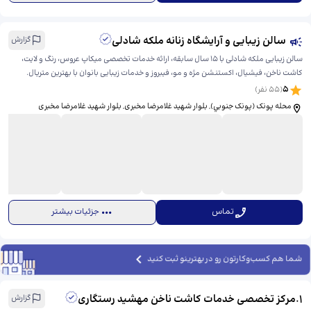
سالن زیبایی و آرایشگاه زنانه ملکه شادلی
گزارش
سالن زیبایی ملکه شادلی با ۱۵ سال سابقه، ارائه خدمات تخصصی میکاپ عروس، رنگ و لایت،
کاشت ناخن، فیشیال، اکستنشن مژه و مو، فیبروز و خدمات زیبایی بانوان با بهترین متریال.
5
(
55
نفر)
محله پونک (پونک جنوبي), بلوار شهید غلامرضا مخبری, بلوار شهید غلامرضا مخبری
تماس
جزئیات بیشتر
شما هم کسب‌وکارتون رو در بهترینو ثبت کنید
1
.
مرکز تخصصی خدمات کاشت ناخن مهشید رستگاری
گزارش