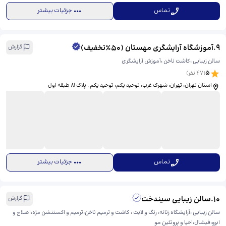
تماس
جزئیات بیشتر
9
.
آموزشگاه آرایشگری مهستان (50٪تخفیف)
گزارش
سالن زیبایی ،کاشت ناخن ،آموزش آرایشگری
5
(
47
نفر)
استان تهران، تهران، شهرک غرب، توحید یکم، ​توحید یکم . پلاک 81 طبقه اول
تماس
جزئیات بیشتر
10
.
سالن زیبایی سیندخت
گزارش
سالن زیبایی ،آرایشگاه زنانه، رنگ و لایت ، کاشت و ترمیم ناخن،ترمیم و اکستنشن مژه،اصلاح و
ابرو،فیشال،احیا و پروتئین مو