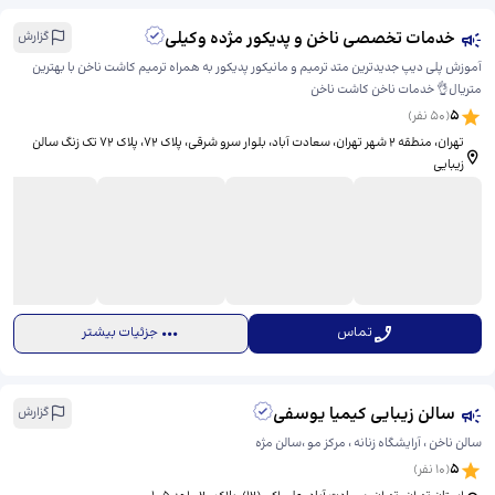
خدمات تخصصی ناخن و پدیکور مژده وکیلی
گزارش
آموزش پلی دیپ جدیدترین متد ترمیم و مانیکور پدیکور به همراه ترمیم کاشت ناخن با بهترین
متریال👌 خدمات ناخن کاشت ناخن
5
(
50
نفر)
تهران، منطقه ۲ شهر تهران، سعادت آباد، بلوار سرو شرقی، پلاک 72، ​پلاک ۷۲ تک زنگ سالن
زیبایی
تماس
جزئیات بیشتر
سالن زیبایی کیمیا یوسفی
گزارش
سالن ناخن ، آرایشگاه زنانه ، مرکز مو ،سالن مژه
5
(
10
نفر)