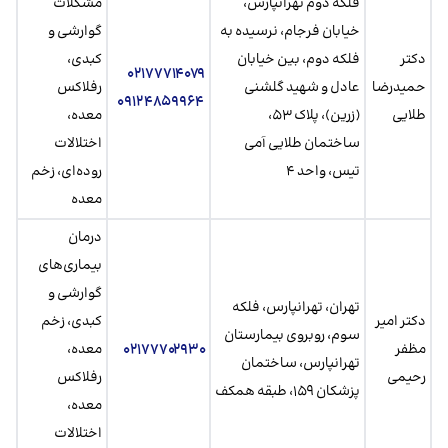
فلکه دوم تهرانپارس،
مشکلات
خیابان فرجام، نرسیده به
گوارشی و
دکتر
فلکه دوم، بین خیابان
کبدی،
۰۲۱۷۷۷۱۴۰۷۹
حمیدرضا
عادل و شهید گلشنی
رفلاکس
۰۹۱۲۴۸۵۹۹۶۴
طلایی
(زرین)، پلاک ۵۳،
معده،
ساختمان طلایی آمی
اختلالات
تیس، واحد ۴
روده‌ای، زخم
معده
درمان
بیماری‌های
گوارشی و
تهران، تهرانپارس، فلکه
دکتر امیر
کبدی، زخم
سوم، روبروی بیمارستان
مظفر
۰۲۱۷۷۷۰۲۹۳۰
معده،
تهرانپارس، ساختمان
رحیمی
رفلاکس
پزشکان ۱۵۹، طبقه همکف
معده،
اختلالات