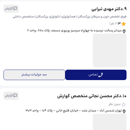
9
.
دکتر مهدی تبرایی
گزارش
فوق تخصص خون و سرطان بزرگسالان (هماتولوژی انکولوژی بزرگسالان)،متخصص داخلی
3
(
2
نفر)
میدان رسالت، نرسیده به چهارراه سرسبز، روبروی مسجد، پلاک 680 ، واحد ۲
تماس
جزئیات بیشتر
10
.
دکتر محسن نجاتی متخصص گوارش
گزارش
بدون نظر
تهران شمس آباد - میدان ملت - خیابان قلیچ خانی - پلاک 104 - واحد 303