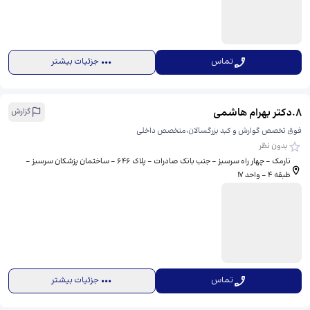
تماس
جزئیات بیشتر
8
.
دکتر بهرام هاشمی
گزارش
فوق تخصص گوارش و کبد بزرگسالان،متخصص داخلی
بدون نظر
نارمک - چهار راه سرسبز - جنب بانک صادرات - پلاک 646 - ساختمان پزشکان سرسبز -
طبقه 4 - واحد 17
تماس
جزئیات بیشتر