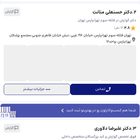
2
.
دکتر حسنعلی متانت
گزارش
دکتر گوارش در فلکه سوم تهرانپارس تهران
2.8
(
12
نفر)
تهران فلکه سوم تهرانپارس ،خیابان 196 غربی ،نبش خیابان طاهری جنوبی،مجتمع پزشکان
تهرانپارس ،واحد12
تماس
جزئیات بیشتر
شما هم کسب‌وکارتون رو در بهترینو ثبت کنید
3
.
دکتر علیرضا دلاوری
گزارش
فوق تخصص گوارش و کبد بزرگسالان،متخصص داخلی