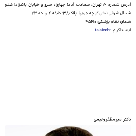
آدرس شماره ۲: تهران، سعادت آباد؛ چهارراه سرو و خیابان پاکنژاد؛ ضلع
شمال شرقی نبش کوچه جویپا؛ پلاک ۳۸؛ طبقه ۴؛ واحد ۲۳
شماره نظام پزشکی: ۴۵۶۱۰
اینستاگرام:
talaieehr
دکتر امیر مظفر رحیمی