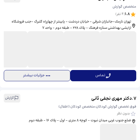
متخصص گوارش
1.8
(
4
نفر)
تهران نارمک-جانبازان شرقی - خیابان دردشت - پایینتر از چهارراه گلبرگ -جنب فروشگاه
ارایشی بهداشتی ستاره فرهنگ - پلاک 228 - طبقه دوم - واحد 7
تماس
جزئیات بیشتر
7
.
دکتر مهری نجفی ثانی
گزارش
فوق تخصص گوارش کودکان،متخصص کودکان (اطفال)
بدون نظر
ضلع جنوب غربی میدان نبوت - کوچه 8 متری - اول - پلاک 16 - طبقه دوم