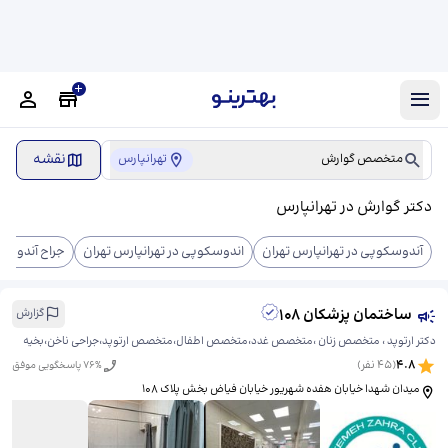
نقشه
متخصص گوارش
تهرانپارس
دکتر گوارش در تهرانپارس
آندوسکوپی در تهرانپارس تهران
اندوسکوپی در تهرانپارس تهران
جراح آندوسکو
ساختمان پزشکان 108
گزارش
دکتر ارتوپد ، متخصص زنان ،متخصص غدد،متخصص اطفال،متخصص ارتوپد،جراحی ناخن،بخیه
4.8
(
45
نفر)
% پاسخگویی موفق
76
میدان شهدا خیابان هفده شهریور خیابان فیاض بخش پلاک 108