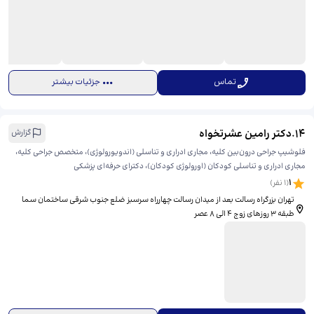
تماس
جزئیات بیشتر
14
.
دکتر رامین عشرتخواه
گزارش
فلوشیپ جراحی درون‌بین کلیه، مجاری ادراری و تناسلی (اندویورولوژی)، متخصص جراحی کلیه،
مجاری ادراری و تناسلی کودکان (اورولوژی کودکان)، دکترای حرفه‌ای پزشکی
1
(
1
نفر)
تهران بزرگراه رسالت بعد از میدان رسالت چهارراه سرسبز ضلع جنوب شرقی ساختمان سما
طبقه ۳ روزهای زوج ۴ الی ۸ عصر