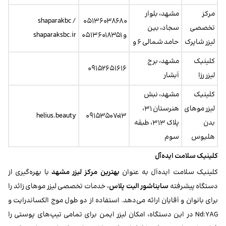
مرکز
مشهد، بلوار
shaparakbc /
۰۵۱۳۶۰۳۸۶۸۰
تخصصی
سجاد، بین
و ۰۵۱۳۶۰۱۸۳۵۱
shaparaksbc.ir
لیزر شاپرک
حامد شمالی ۶ و
کلینیک
مشهد، برج
۰۹۱۵۲۶۵۱۶۱۶
لیزر رزا
آبشار
کلینیک
مشهد، نبش
لیزر موهای
هنرستان ۳۱،
helius.beauty
۰۹۱۵۳۵۰۷۰۱۳
بدن
پلاک ۳۱۳، طبقه
هلیوس
سوم
کلینیک سلامت ایده‌آل
کلینیک سلامت ایده‌آل به عنوان
بهترین مرکز لیزر مشهد
با بهره‌گیری از
دستگاه پیشرفته
سایناشور الیت پلاس
، خدمات تخصصی لیزر موهای زائد را
برای بانوان و آقایان ارائه می‌دهد. استفاده از دو طول موج الکساندرایت و
Nd:YAG در این دستگاه، امکان لیزر ایمن برای تمامی تیپ‌های پوستی را