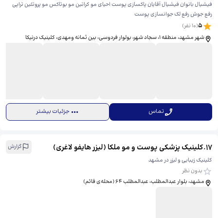
فیشیال بانوان فیشیال آقایان پاکسازی پوست احیای مو کراتین مو بوتاکس مو پروتئین تراپی
رفع جوش رفع لک جوانسازی پوست
5
(
10
نفر)
شهر مشهد، منطقه ۱، سجاد شهر، بولوار فردوسی، ​بین ثمانه ومهدی، کلینیک درنیکا
تماس
جزئیات بیشتر
17
.
کلینیک پزشکی پوست و مو ملکا (لیزر هایفو لاغری)
گزارش
کلینیک زیبایی و لیزر در مشهد
بدون نظر
مشهد، بلوار عبدالمطلب، عبدالمطلب 64 (محله‌ی قائم)