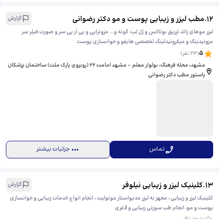
12
.
مطب لیزر و زیبایی پوست و مو دکتر رضوانی
گزارش
لیزر موهای زائد تزریق بوتاکس و ژل لب، گونه و... مزوتراپی و پی آر پی سر و صورت فیلر سر
مزونیدینگ و میکرونیدلینگ تخصصی هایفو و جوانسازی پوست
5
(
23
نفر)
مشهد، محله فرهنگ، بولوار معلم - مشهد امامت ۲۲ (روبروی پارک ملت) ساختمان پزشکان
پاستور مطب دکتر رضوانی
تماس
جزئیات بیشتر
13
.
کلینیک لیزر و زیبایی نیلوفر
گزارش
کلینیک لیزر و زیبایی ، مجهز به لیزر مدیواستار مونولیت ، انجام انواع خدمات زیبایی و جوانسازی
پوست و مو، انجام طب سوزنی زیبایی و لاغری
بدون نظر