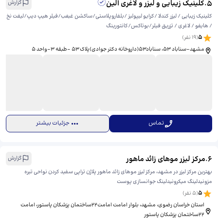
5
.
کلینیک زیبایی و لیزر و لاغری الین
گزارش
کلینیک زیبایی / لیزر کندلا /کرایو لیپولیز /بلفاروپلاستی/ساکشن غبغب/فیلر هیپ دیپ/لیفت نخ
/ هایفو / لاغری / تزریق فیلر/بوتاکس/کانتورینگ
5
(
19
نفر)
مشهد-سناباد 53، ​سناباد۵۳(داروخانه دکتر جوادی)پلاک ۵۳ -طبقه ۳-واحد ۵
تماس
جزئیات بیشتر
6
.
مرکز لیزر موهای زائد ماهور
گزارش
بهترین مرکز لیزر در مشهد، مرکز لیزر موهای زائد ماهور پلاژن تراپی سفید کردن نواحی تیره
مزونیدلینگ میکرونیدلینگ جوانسازی پوست
5
(
5
نفر)
استان خراسان رضوی، مشهد، بلوار امامت امامت۲۲ساختمان پزشکان پاستور، ​امامت
۲۲ساختمان پزشکان پاستور