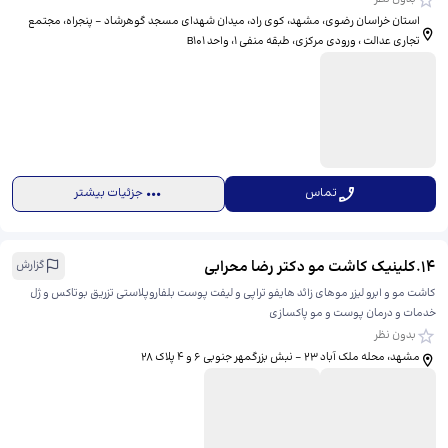
استان خراسان رضوی، مشهد، کوی راد، میدان شهدای مسجد گوهرشاد - پنجراه، ​مجتمع
تجاری عدالت ، ورودی مرکزی، طبقه منفی ۱، واحد B101
تماس
جزئیات بیشتر
14
.
کلینیک کاشت مو دکتر رضا محرابی
گزارش
کاشت مو و ابرو لیزر موهای زائد هایفو تراپی و لیفت پوست بلفاروپلاستی تزریق بوتاکس و ژل
خدمات و درمان پوست و مو پاکسازی
بدون نظر
مشهد، محله ملک آباد 23 - نبش بزرگمهر جنوبی 6 و 4 پلاک 28