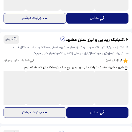
تماس
جزئیات بیشتر
4
.
کلینیک زیبایی و لیزر سلن مشهد
گزارش
کلینیک زیبایی/کانتورینگ صورت و تزریق فیلر/بلفاروپلاستی/ساکشن غبغب/بوکال فت/
سانترال لب/مزوژل و جوانساز/لیزر موهای زائد/بوتاکس/فیلر هیپ دیپ/
4.8
(
26
نفر)
% پاسخگویی موفق
60
شهر مشهد، منطقه ۱، راهنمایی، روبروی برج سلمان ساختمان 79، ​طبقه دوم
تماس
جزئیات بیشتر