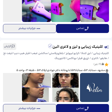
تماس
جزئیات بیشتر
کلینیک زیبایی و لیزر و لاغری الین
گزارش
کلینیک زیبایی / لیزر کندلا /کرایو لیپولیز /بلفاروپلاستی/ساکشن غبغب/فیلر هیپ دیپ/لیفت نخ
/ هایفو / لاغری / تزریق فیلر/بوتاکس/کانتورینگ
5
(
19
نفر)
مشهد-سناباد 53، ​سناباد۵۳(داروخانه دکتر جوادی)پلاک ۵۳ -طبقه ۳-واحد ۵
تماس
جزئیات بیشتر