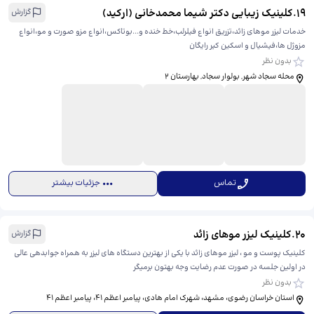
19
.
کلینیک زیبایی دکتر شیما محمدخانی (ارکید)
گزارش
خدمات لیزر موهای زائد،تزریق انواع فیلرلب،خط خنده و...بوتاکس،انواع مزو صورت و مو،انواع
مزوژل ها،فیشیال و اسکین کیر رایگان
بدون نظر
محله سجاد شهر, بولوار سجاد, بهارستان ۲
تماس
جزئیات بیشتر
20
.
کلینیک لیزر موهای زائد
گزارش
کلینیک پوست و مو ، لیزر موهای زائد با یکی از بهترین دستگاه های لیزر به همراه جوابدهی عالی
در اولین جلسه در صورت عدم رضایت وجه بهتون برمیگر
بدون نظر
استان خراسان رضوی، مشهد، شهرک امام هادی، پیامبر اعظم ۴۱، ​پیامبر اعظم ۴۱