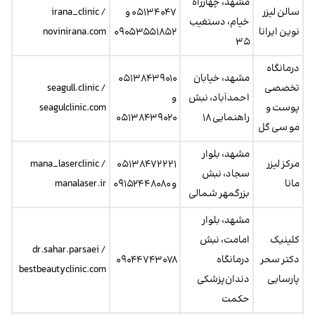
مشهد، چهارراه
سالن لیزر
۰۵۱۳۴۰۴۷ و
irana_clinic /
خیام، دستغیب
نوین ایرانا
۰۹۰۵۳۵۵۱۸۵۲
novinirana.com
۳۵
درمانگاه
مشهد، خیابان
۰۵۱۳۸۴۳۹۰۱۰
تخصصی
seagull.clinic /
احمدآباد، نبش
و
پوست و
seagulclinic.com
راهنمایی ۱۸
۰۵۱۳۸۴۳۹۰۲۰
مو سی گل
مشهد، بلوار
مرکز لیزر
۰۵۱۳۸۴۷۲۲۲۱
mana_laserclinic /
سجاد، نبش
مانا
و ۰۹۱۵۲۴۴۸۰۸۰
manalaser.ir
بزرگمهر شمالی
مشهد، بلوار
کلینیک
امامت، نبش
dr.sahar.parsaei /
دکتر سحر
درمانگاه
۰۹۰۴۴۷۴۳۰۷۸
bestbeautyclinic.com
پارسایی
دندان‌پزشکی
حکمت