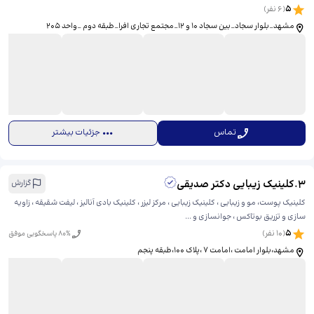
5
(
6
نفر)
مشهد_بلوار سجاد_بین سجاد ۱۰ و ۱۲_مجتمع تجاری افرا_طبقه دوم _واحد ۲۰۵
تماس
جزئیات بیشتر
3
.
کلینیک زیبایی دکتر صدیقی
گزارش
کلینیک پوست، مو و زیبایی ، کلینیک زیبایی ، مرکز لیزر ، کلینیک بادی آنالیز ، لیفت شقیقه ، زاویه
سازی و تزریق بوتاکس ، جوانسازی و ...
5
(
10
نفر)
% پاسخگویی موفق
80
مشهد،بلوار امامت ،امامت ۷ ،پلاک ۱۰۰،طبقه پنجم