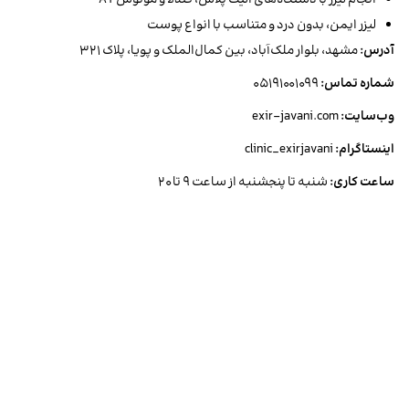
انجام لیزر با دستگاه‌های الیت پلاس، کندلا و موتوس AY
لیزر ایمن، بدون درد و متناسب با انواع پوست
آدرس:
مشهد، بلوار ملک‌آباد، بین کمال‌الملک و پویا، پلاک ۳۲۱
شماره تماس:
۰۵۱۹۱۰۰۱۰۹۹
وب‌سایت:
exir-javani.com
اینستاگرام:
clinic_exirjavani
ساعت کاری:
شنبه تا پنجشنبه از ساعت ۹ تا ۲۰