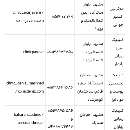
مشهد، بلوار
مرکز لیزر
ملک‌آباد، بین
clinic_exirjavani /
اکسیر
۰۵۱۹۱۰۰۱۰۹۹
کمال‌الملک و
exir-javani.com
جوانی
پویا۱
کلینیک
مشهد، بلوار
لیزر و
فلسطین،
۰۵۱۳۸۴۷۴۷۵۰
clinicpaydar
زیبایی
فلسطین ۲۱
پایدار
کلینیک
مشهد، خیابان
تخصصی
احمدآباد، نبش
clinic_deniz_mashhad
۰۵۱۳۸۴۴۹۶۸۶
پوست و
قائم، ساختمان
/ clinicdeniz.com
مو دنیز
گوهرشاد
کلینیک
۰۵۱۳۸۴۵۱۵۸۶
مشهد، خیابان
baharan__clinic /
زیبایی
و
سناباد
baharanclinic.ir
بهاران
۰۹۳۹۷۱۷۶۴۶۷