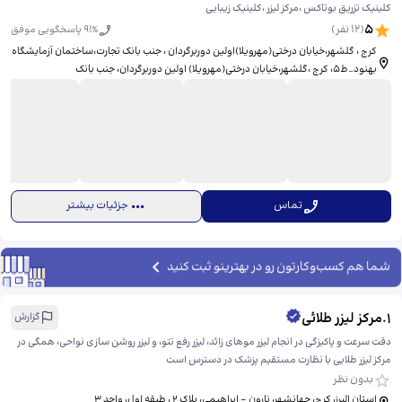
کلینیک تزریق بوتاکس ،مرکز لیزر ،کلینیک زیبایی
5
(
12
نفر)
% پاسخگویی موفق
91
کرج ، گلشهر،خیابان درختی(مهرویلا)اولین دوربرگردان ، جنب بانک تجارت،ساختمان آزمایشگاه
بهنود_ط۵، ​کرج ،گلشهر،خیابان درختی(مهرویلا) اولین دوربرگردان، جنب بانک
تجارت،ساختمان آزمایشگاه بهنود_ط ۵
تماس
جزئیات بیشتر
شما هم کسب‌وکارتون رو در بهترینو ثبت کنید
1
.
مرکز لیزر طلائی
گزارش
دقت سرعت و پاکیزگی در انجام لیزر موهای زائد، لیزر رفع تتو، و لیزر روشن سازی نواحی، همگی در
مرکز لیزر طلایی با نظارت مستقیم پزشک در دسترس است
بدون نظر
استان البرز، کرج، جهانشهر، نارون - ابراهیمی، ​پلاک ۲ ، طبقه اول، واحد ۳