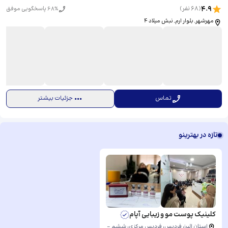
4.9
(
68
نفر)
% پاسخگویی موفق
68
مهرشهر, بلوار ارم, نبش میلاد ۴
تماس
جزئیات بیشتر
تازه در بهترینو
کلینیک پوست مو و زیبایی آپام
استان البرز، فردیس، فردیس مرکزی، ششم -