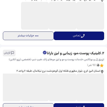
تماس
جزئیات بیشتر
2
.
کلینیک پوست،مو، زیبایی و لیزر بارانا
گزارش
تزریق ژل و بوتاکس ،خدمات پوست و مو و لیزر موهای زائد، هیپ دیپ تخصصی.(رزرو آنلاین)
5
(
96
نفر)
استان البرز، کرج، بلوار مطهری،فلکه اول گوهردشت برج نیکامال، ​طبقه ۶ واحد ۲