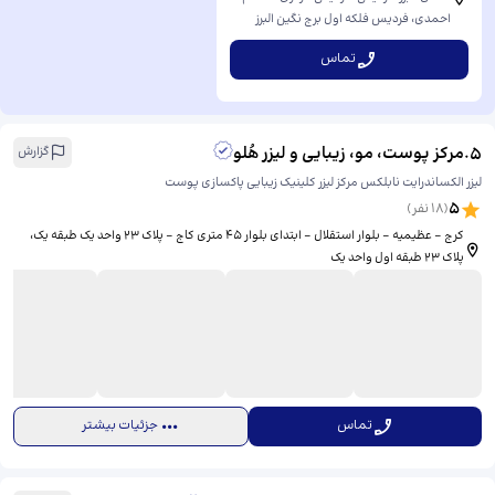
احمدی، ​فردیس فلکه اول برج نگین البرز
طبقه۸واحد۳۸
تماس
5
.
مرکز پوست، مو، زیبایی و لیزر هُلو
گزارش
لیزر الکساندرایت نابلکس مرکز لیزر کلینیک زیبایی پاکسازی پوست
5
(
18
نفر)
کرج - عظیمیه - بلوار استقلال - ابتدای بلوار ۴۵ متری کاج - پلاک ٢٣ واحد یک طبقه یک، ​
پلاک ۲۳ طبقه اول واحد یک
تماس
جزئیات بیشتر