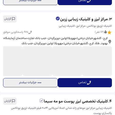
تماس
جزئیات بیشتر
3
.
مرکز لیزر و کلینیک زیبایی زرین
گزارش
کلینیک تزریق بوتاکس ،مرکز لیزر ،کلینیک زیبایی
5
(
12
نفر)
% پاسخگویی موفق
91
کرج ، گلشهر،خیابان درختی(مهرویلا)اولین دوربرگردان ، جنب بانک تجارت،ساختمان آزمایشگاه
بهنود_ط۵، ​کرج ،گلشهر،خیابان درختی(مهرویلا) اولین دوربرگردان، جنب بانک
تجارت،ساختمان آزمایشگاه بهنود_ط ۵
تماس
جزئیات بیشتر
4
.
کلینیک تخصصی لیزر پوست مو مه سیما
گزارش
کلینیک زیبایی مرکز لیزر موهای زائد شاتی کندلا آمریکایی ۲۰۲۴ فیلر،کلینیک تزریق بوتاکس
پاکسازی پوست