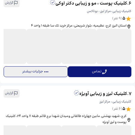
6
.
کلینیک پوست ، مو و زیبایی دکتر اوکی
گزارش
کلینیک زیبایی ،مرکز لیزر ، بوتاکس
5
(
9
نفر)
استان البرز، کرج، عظیمیه، بلوار شریعتی، ​مرکز خرید تک سا طبقه ۱ واحد ۴
تماس
جزئیات بیشتر
7
.
کلینیک لیزر و زیبایی آویژه
گزارش
کلینیک زیبایی ، مرکز لیزر
5
(
6
نفر)
کرج، شهید بهشتى, مابین چهارراه طالقانی ومیدان شهدا برج قائم طبقه ۷ واحد ۲۴، کلینیک
پوست و لیزر آویژه