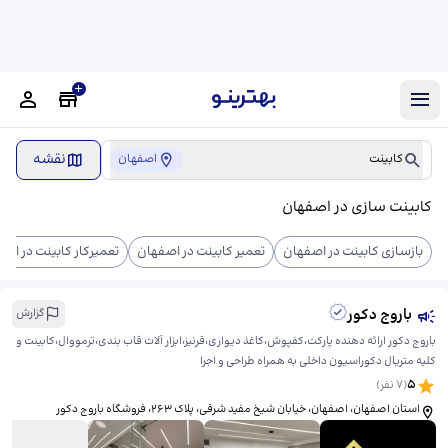
نقشه
کابینت
اصفهان
کابینت سازی در اصفهان
بازسازی کابینت در اصفهان
تعمیر کابینت در اصفهان
تعمیرکار کابینت در اص
باروج دکور
گزارش
باروج دکور ارائه دهنده پارکت،کفپوش،کاغذ دیواری،قرنیز،ابزار آلات قاب بندی،ترمووال،کابینت و
کلیه متریال دکوراسیون داخلی به همراه طراحی و اجرا
5
(
7
نفر)
استان اصفهان، اصفهان، خیابان شیخ مفید شرقی، پلاک 263، ​فروشگاه باروج دکور