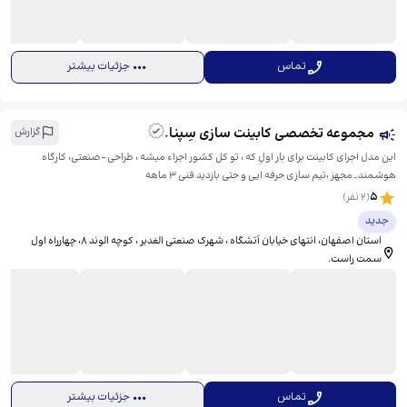
تماس
جزئیات بیشتر
مجموعه تخصصی کابینت سازی سِپنا.
گزارش
این مدل اجرای کابینت برای بار اولِ که ، تو کل کشور اجراء میشه ، طراحی-صنعتی، کارگاه
هوشمند_مجهز ،تیم سازی حرفه ایی و حتی بازدید فنی 3 ماهه
5
(
2
نفر)
جدید
استان اصفهان، انتهای خیابان آتشگاه ، شهرک صنعتی الغدیر ، کوچه الوند 8، ​چهارراه اول
سمت راست.
تماس
جزئیات بیشتر