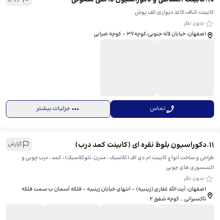
کابینت،کناف،کاغذ دیواری،کف پوش
بدون نظر
اصفهان، خیابان لاله جنوبی،کوچه۳۷ - کوچه ضرابی
تماس
جزئیات بیشتر
11
.
دکوراسیون بلوط نقره ای (کابینت کمد درب)
گزارش
طراحی و ساخت انواع کابینت ام دی اف (کلاسیک ، مدرن، نئوکلاسیک) ، کمد ، درب چوبی و
اکسسوری های چوبی
بدون نظر
اصفهان، آیت الله غفاری (زینبیه) - انتهای خیابان زینبیه - فلکه آسمان ب سمت فلکه
تاکسیرانی _ کوچه شفق ۲