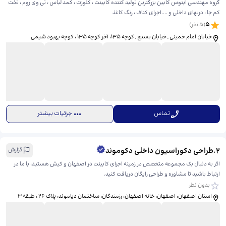
گروه مهندسی آبنوس کابین بزرگترین تولید کننده کابینت ، کلوزت ، کمد لباس ، تی وی روم ، تخت
کم جا ، دربهای داخلی و ....اجرای کناف ، رنگ کاغذ
5
(
5
نفر)
خیابان امام خمینی , خیابان بسیج , کوچه ۱۳۵، ​آخر کوچه ۱۳۵ ، کوچه بهبود شیمی
تماس
جزئیات بیشتر
2
.
طراحی دکوراسیون داخلی دکوموند
گزارش
اگر به دنبال یک مجموعه متخصص در زمینه اجرای کابینت در اصفهان و کیش هستید، با ما در
ارتباط باشید تا مشاوره و طراحی رایگان دریافت کنید.
بدون نظر
استان اصفهان، اصفهان، خانه اصفهان، رزمندگان، ​ساختمان دیاموند، پلاک 26 ، طبقه 3