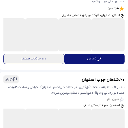
و اجرای نمای چوب و ترمو..
5
(
2
نفر)
استان اصفهان، ​گارگاه تولیدی خدماتی بشیری
تماس
جزئیات بیشتر
20
.
شاهان چوب اصفهان
گزارش
(نقد و اقساط بلند مدت) 《بزرگترین اجرا کننده کابینت در اصفهان》 طراحی و ساخت کابینت،
کمد دیواری، تی وی وال دکوراسیون مغازه ،ویترین,میزtv ،
بدون نظر
اصفهان، میر فندرسکی شرقی