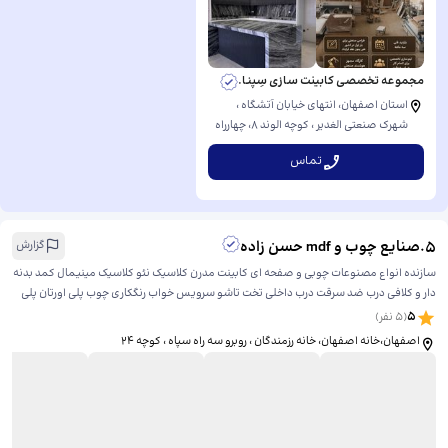
مجموعه تخصصی کابینت سازی سِپنا.
استان اصفهان، انتهای خیابان آتشگاه ،
شهرک صنعتی الغدیر ، کوچه الوند 8، ​چهارراه
اول سمت راست.
تماس
5
.
صنایع چوب و mdf حسن زاده
گزارش
سازنده انواع مصنوعات چوبی و صفحه ای کابینت مدرن کلاسیک نئو کلاسیک مینیمال کمد بدنه
دار و کلافی درب ضد سرقت درب داخلی تخت تاشو سرویس خواب رنگکاری چوب پلی اورتان پلی
استر
5
(
5
نفر)
اصفهان،خانه اصفهان، خانه رزمندگان ، روبرو سه راه سپاه ، کوچه ۲۴