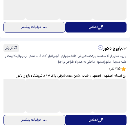
تماس
جزئیات بیشتر
3
.
باروج دکور
گزارش
باروج دکور ارائه دهنده پارکت،کفپوش،کاغذ دیواری،قرنیز،ابزار آلات قاب بندی،ترمووال،کابینت و
کلیه متریال دکوراسیون داخلی به همراه طراحی و اجرا
5
(
7
نفر)
استان اصفهان، اصفهان، خیابان شیخ مفید شرقی، پلاک 263، ​فروشگاه باروج دکور
تماس
جزئیات بیشتر