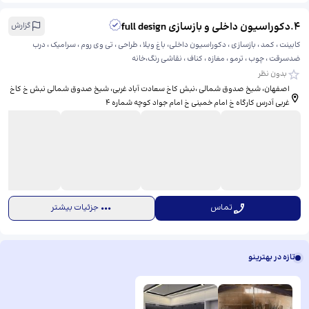
4
.
دکوراسیون داخلی و بازسازی full design
گزارش
کابینت ، کمد ، بازسازی ، دکوراسیون داخلی، باغ ویلا ، طراحی ، تی وی روم ، سرامیک ، درب
ضدسرقت ، چوب ، ترمو ، مغازه ، کناف ، نقاشی رنگ،خانه
بدون نظر
اصفهان، شیخ صدوق شمالی ،نبش کاخ سعادت آباد غربی، ​شیخ صدوق شمالی نبش خ کاخ
غربی آدرس کارگاه خ امام خمینی خ امام جواد کوچه شماره 4
تماس
جزئیات بیشتر
تازه در بهترینو