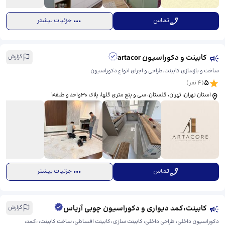
تماس
جزئیات بیشتر
کابینت و دکوراسیون artacor
گزارش
ساخت و بازسازی کابینت.طراحی و اجرای انواع دکوراسیون
5
(
4
نفر)
استان تهران، تهران، گلستان، سی و پنج متری گلها، ​پلاک 30واحد و طبقه1
تماس
جزئیات بیشتر
کابینت،کمد دیواری و دکوراسیون چوبی آریاس
گزارش
دکوراسیون داخلی، طراحی داخلی، کابینت سازی ،کابینت اقساطی، ساخت کابینت، ،کمد،