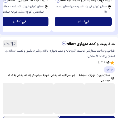
گروه چوب و فلز مافی - MAFI group
کابینت و کمد دیواری Nilart
استان تهران، تهران، اختیاریه، بهارستان دهم، ​
استان تهران، تهران، اندیشه - جوانمرد
112
خدابخش، ​کوچه میثم، کوچه خدابخش 
۵ موسوی
تماس
تماس
5
.
کابینت و کمد دیواری Nilart
گزارش
طراحی و ساخت سفارشی کابینت آشپزخانه و کمد دیواری با اندازه‌گیری دقیق و نصب استاندارد،
امکان پرداخت اقساطی.
5
(
6
نفر)
جدید
استان تهران، تهران، اندیشه - جوانمردان، خدابخش، ​کوچه میثم، کوچه خدابخش پلاک ۵
موسوی