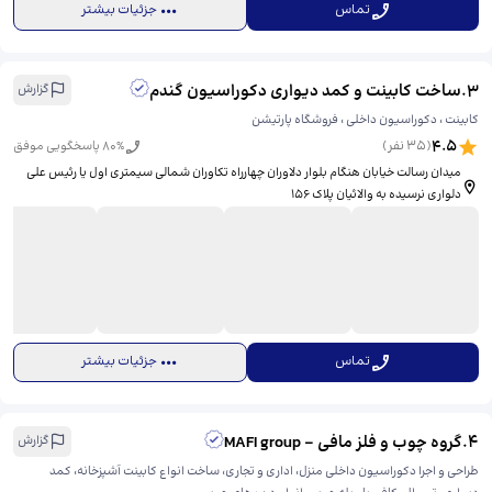
تماس
جزئیات بیشتر
3
.
ساخت کابینت و کمد دیواری دکوراسیون گندم
گزارش
کابینت ، دکوراسیون داخلی ، فروشگاه پارتیشن
4.5
(
35
نفر)
% پاسخگویی موفق
80
میدان رسالت خیابان هنگام بلوار دلاوران چهارراه تکاوران شمالی سیمتری اول یا رئیس علی
دلواری نرسیده به والائیان پلاک ۱۵۶
تماس
جزئیات بیشتر
4
.
گروه چوب و فلز مافی - MAFI group
گزارش
طراحی و اجرا دکوراسیون داخلی منزل، اداری و تجاری، ساخت انواع کابینت آشپزخانه، کمد