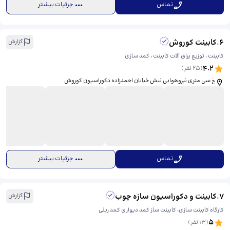
تماس
جزئیات بیشتر
6
.
کابینت کوروش
گزارش
کابینت ، توزیع یراق آلات کابینت ، کمد سازی
4.2
(
25
نفر)
خ سی متری نیروهوایی نبش خیابان احمدزاده دکوراسیون کوروش
تماس
جزئیات بیشتر
7
.
کابینت و دکوراسیون سازه چوب
گزارش
کارگاه کابینت سازی، کابینت ساز كمد ديواری كمد ريلی
5
(
13
نفر)