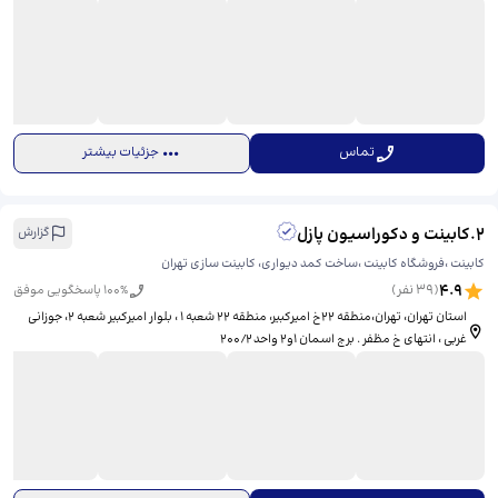
تماس
جزئیات بیشتر
2
.
کابینت و دکوراسیون پازل
گزارش
کابینت ،فروشگاه کابینت ،ساخت کمد دیواری، کابینت سازی تهران
4.9
(
39
نفر)
% پاسخگویی موفق
100
استان تهران، تهران،منطقه ۲۲خ امیرکبیر، ​منطقه ۲۲ شعبه ۱ ، بلوار امیرکبیر شعبه ۲، جوزانی
غربی ، انتهای خ مظفر . برج اسمان ۱و۲ واحد ۲۰۰/۲