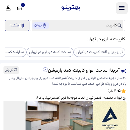
کابینت
نقشه
تهران
کابینت سازی در تهران
توزیع یراق آلات کابینت در تهران
ساخت کمد دیواری در تهران
سازنده کمد دیوا
آترینا | ساخت انواع کابینت،کمد،پارتیشن
گزارش
۲۰ سال تجربه تخصصی طراحی و اجرای کابینت آشپزخانه، کمد دیواری و پارتیشن متریال و تنوع
بالا در طرح و رنگ طراحی اختصاصی متناسب با بودجه شما
5
(
4
نفر)
تهران، حکیمیه، ضمیرائی، ​خ اتحاد، کوچه ۱۸ غربی(ضمیرایی)، پلاک‌۱۴