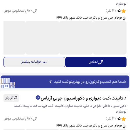
نوسازی
5
(
32
نفر)
% پاسخگویی موفق
92
فرجام، بین سراج و باقری، جنب بانک شهر، پلاک ۲۴۹
تماس
جزئیات بیشتر
شما هم کسب‌وکارتون رو در بهترینو ثبت کنید
1
.
کابینت،کمد دیواری و دکوراسیون چوبی آریاس
گزارش
دکوراسیون داخلی، طراحی داخلی، کابینت سازی ،کابینت اقساطی، ساخت کابینت، ،کمد،
نوسازی
5
(
32
نفر)
% پاسخگویی موفق
92
فرجام، بین سراج و باقری، جنب بانک شهر، پلاک ۲۴۹