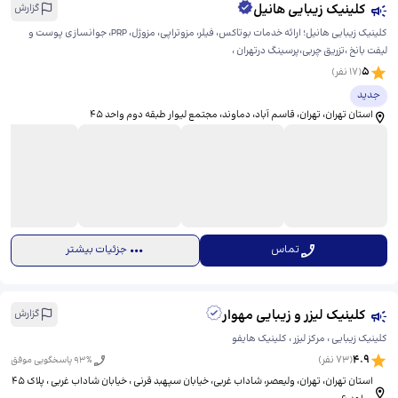
کلینیک زیبایی هانیل
گزارش
کلینیک زیبایی هانیل؛ ارائه خدمات بوتاکس، فیلر، مزوتراپی، مزوژل، PRP، جوانسازی پوست و
لیفت بانخ ،تزریق چربی،پرسینگ درتهران ،
5
(
17
نفر)
جدید
استان تهران، تهران، قاسم آباد، دماوند، ​مجتمع لیوار طبقه دوم واحد ۴۵
تماس
جزئیات بیشتر
کلینیک لیزر و زیبایی مهوار
گزارش
کلینیک زیبایی ، مرکز لیزر ، کلینیک هایفو
4.9
(
73
نفر)
% پاسخگویی موفق
93
استان تهران، تهران، ولیعصر، شاداب غربی، ​خیابان سپهبد قرنی ، خیابان شاداب غربی ، پلاک ۴۵