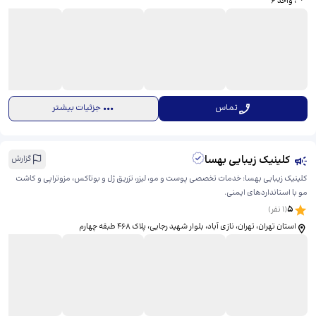
، واحد ۶
تماس
جزئیات بیشتر
کلینیک زیبایی بهسا
گزارش
کلینیک زیبایی بهسا: خدمات تخصصی پوست و مو، لیزر، تزریق ژل و بوتاکس، مزوتراپی و کاشت
مو با استانداردهای ایمنی.
5
(
1
نفر)
استان تهران، تهران، نازی آباد، بلوار شهید رجایی، ​پلاک 468 طبقه چهارم