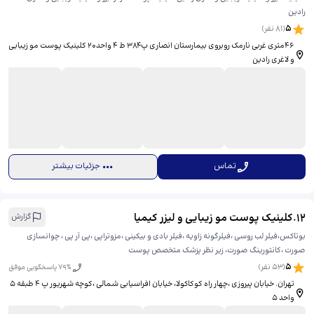
رادین
5
(
81
نفر)
۴۶متری غربی نارمک روبروی بیمارستان انصاری پ۳۸۴ ط 4 واحد۲۰ کلینیک پوست مو زیبایی
و لاغری رادین
تماس
جزئیات بیشتر
12
.
کلینیک پوست مو زیبایی و لیزر کیمیا
گزارش
بوتاکس،فیلر لب روسی ،فیلرگونه زاویه ،فیلر بادی و بیکینی ،مزوتراپی ،پی آر پی ، چوانسازی
صورت ،کانتورینگ صورت، زیر نظر پزشک متخصص پوست
5
(
53
نفر)
% پاسخگویی موفق
79
تهران. خیابان پیروزی ،چهار راه کوکاکولا، خیابان افراسیابی شمالی ،کوچه شهريور پ ۴ طبقه ۵
واحد ۵