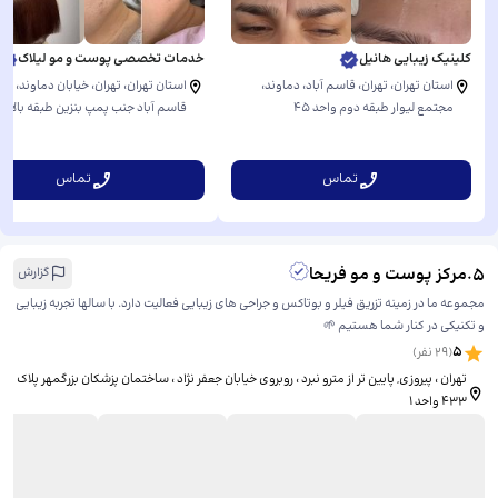
کلینیک زیبایی هانیل
خدمات تخصصی پوست و مو لیلاک
استان تهران، تهران، قاسم آباد، دماوند، ​
استان تهران، تهران، خیابان دماوند، ​دم
مجتمع لیوار طبقه دوم واحد ۴۵
قاسم آباد جنب پمپ بنزین طبقه بالای
فروشگاه شهروند ساختمان تجاری لیوا
واحد۴۵
تماس
تماس
5
.
مرکز پوست و مو فریحا
گزارش
مجموعه ما در زمینه تزریق فیلر و بوتاکس و جراحی های زیبایی فعالیت دارد. با سالها تجربه زیبایی
و تکنیکی در کنار شما هستیم 🌱
5
(
29
نفر)
تهران ، پیروزی, پایین تر از مترو نبرد ، روبروی خیابان جعفر نژاد ، ساختمان پزشکان بزرگمهر پلاک
۴۳۳ واحد ۱