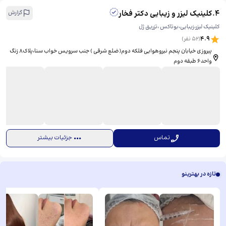
4
.
کلینیک لیزر و زیبایی دکتر فخار
گزارش
کلینیک لیزر،زیبایی،بوتاکس ،تزریق ژل
4.9
(
52
نفر)
پیروزی خیابان پنجم نیروهوایی فلکه دوم(ضلع شرقی ) جنب سرویس خواب سنا،پلاک۸ زنگ
واحد۶ طبقه دوم
تماس
جزئیات بیشتر
تازه در بهترینو