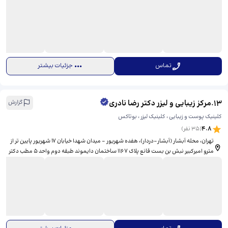
تماس
جزئیات بیشتر
13
.
مرکز زیبایی و لیزر دکتر رضا نادری
گزارش
کلینیک پوست و زیبایی ، کلینیک لیزر ، بوتاکس
4.8
(
35
نفر)
تهران، محله آبشار (آبشار-دردار)، هفده شهریور - میدان شهدا خیابان 17 شهریور پایین تر از
مترو امیرکبیر نبش بن بست قانع پلاک 1167 ساختمان دایموند طبقه دوم واحد 5 مطب دکتر
رضا نادری