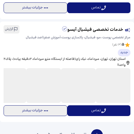
تماس
جزئیات بیشتر
خدمات تخصصی فیشیال آیسو
گزارش
مرکز تخصصی پوست ،مو، فیشیال، پاکسازی پوست،آموزش صفرتاصد فیشیال
5
(
3
نفر)
جدید
استان تهران، تهران، میرداماد، نیک رای(فاصله از ایستگاه مترو میرداماد ۲دقیقه پیاده)، ​پلاک۲
واحد۱۱
تماس
جزئیات بیشتر