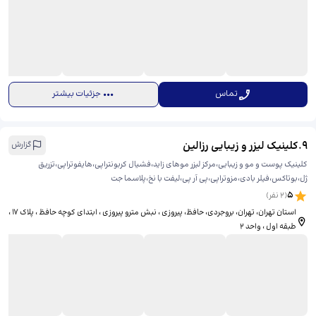
تماس
جزئیات بیشتر
9
.
کلینیک لیزر و زیبایی رزالین
گزارش
کلینیک پوست و مو و زیبایی،مرکز لیزر موهای زاید،فشیال کربونتراپی،هایفوتراپی،تزریق
ژل،بوتاکس،فیلر بادی،مزوتراپی،پی آر پی،لیفت با نخ،پلاسما جت
5
(
2
نفر)
استان تهران، تهران، بروجردی، حافظ، ​پیروزی ، نبش مترو پیروزی ، ابتدای کوچه حافظ ، پلاک 17 ،
طبقه اول ، واحد 2