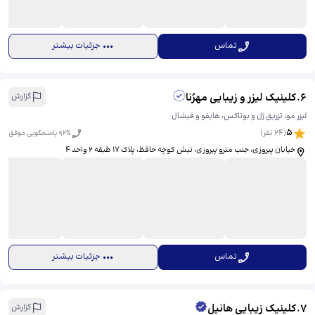
تماس
جزئیات بیشتر
6
.
کلینیک لیزر و زیبایی مهرُنا
گزارش
لیزر مو، تزریق ژل و بوتاکس، هایفو و فیشال
5
(
24
نفر)
% پاسخگویی موفق
92
خیابان پیروزی، جنب مترو پیروزی، نبش کوچه حافظ، پلاک ۱۷ طبقه ۲ واحد ۴
تماس
جزئیات بیشتر
7
.
کلینیک زیبایی هانیل
گزارش