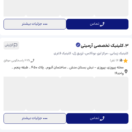
تماس
جزئیات بیشتر
3
.
کلینیک تخصصی آرمیتی
گزارش
کلینیک زیبایی ، مرکز لیزر، بوتاکس، تزریق ژل، کلینیک لاغری
5
(
16
نفر)
% پاسخگویی موفق
67
محله پیروزی، پیروزی - نبش بستان منش _ ساختمان آلبوم_ پلاک ۴۵۰ _ طبقه پنجم _
واحد۱۹
تماس
جزئیات بیشتر