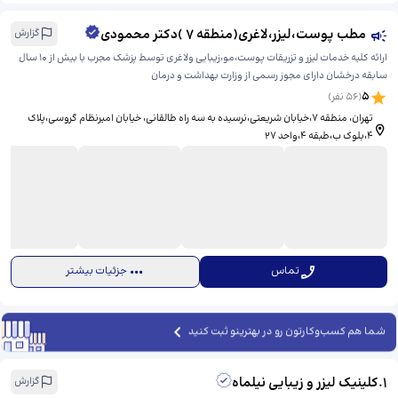
مطب پوست،لیزر،لاغری(منطقه ۷ )دکتر محمودی
گزارش
ارائه کلیه خدمات لیزر و تزریقات پوست،مو،زیبایی ولاغری توسط پزشک مجرب با بیش از ۱۰ سال
سابقه درخشان دارای مجوز رسمی از وزارت بهداشت و درمان
5
(
56
نفر)
تهران، منطقه ۷،خیابان شریعتی،نرسیده به سه راه طالقانی، خیابان امیرنظام گروسی،پلاک
۴،بلوک ب،طبقه ۴،واحد ۲۷
تماس
جزئیات بیشتر
شما هم کسب‌وکارتون رو در بهترینو ثبت کنید
1
.
کلینیک لیزر و زیبایی نیلماه
گزارش