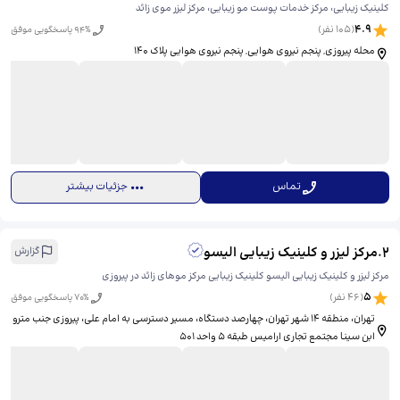
کلینیک زیبایی، مرکز خدمات پوست مو زیبایی، مرکز لیزر موی زائد
4.9
(
105
نفر)
% پاسخگویی موفق
94
محله پیروزی, پنجم نیروی هوایی, پنجم نیروی هوایی پلاک 140
تماس
جزئیات بیشتر
2
.
مرکز لیزر و کلینیک زیبایی الیسو
گزارش
مرکز لیزر و کلینیک زیبایی الیسو کلینیک زیبایی مرکز موهای زائد در پیروزی
5
(
46
نفر)
% پاسخگویی موفق
70
تهران، منطقه ۱۴ شهر تهران، چهارصد دستگاه، مسیر دسترسی به امام علی، ​پیروزی جنب مترو
ابن سینا مجتمع تجاری ارامیس طبقه ۵ واحد ۵۰۱