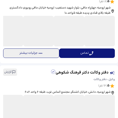
5
(
8
نفر)
شهر ارومیه، چهارراه مافی، بلوار شهید دستغیب، ​ارومیه خیابان مافی روبروی دادگستری
طبقه بالای قنادی پدیده طبقه 5واحد 10
تماس
جزئیات بیشتر
دفتر وکالت دکتر فرهنگ شکوهی
گزارش
وکیل ، دفتر وکالت
5
(
16
نفر)
شهر ارومیه، دانش، خیابان کشتگر، ​مجتمع الماس غرب، طبقه 6 واحد 606