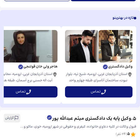
تازه در بهترینو
وکیل دادگستری
هاجر ولی خان قولنجی
استان آذربایجان غربی، ارومیه، شیخ تپه، بلوار
استان آذربایجان غربی، ارومیه، مخابرات،
نبوت، ​ساختمان آتاسرای طبقه چهارم واحد
آیت اله حسنی برج آسمان، ​طبقه هشت
۲۰
واحد ۸۰۹
تماس
تماس
5
.
وکیل پایه یک دادگستری میثم عبدالله پور
گزارش
قبول وکالت در کلیه دعاوی خانواده، کیفری و حقوقی در شهر ارومیه، خوی، ماکو و....
5
(
24
نفر)