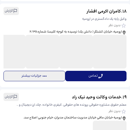
18
.
کامران اکرمی افشار
گزارش
وکیل پایه یک دادگستری در ارومیه
بدون نظر
ارومیه، خیابان کشتگر ( دانش یک) نرسیده به کوچه کلیسا، شماره ۲/۳۸
تماس
جزئیات بیشتر
19
.
خدمات وکالت وحید نیک راد
گزارش
معلم حقوق.مشاوره حقوقی.پرونده های حقوقی .کیفری.خانواده .چک.ارز.دیجیتال و ..
بدون نظر
ارومیه خیابان مافی خیابان مدیریت ساختمان مدیران، ​خیام جنوبی اصلاح سد.