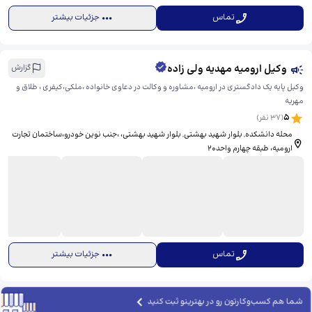
تماس
جزئیات بیشتر
وکیل ارومیه مهدیه ولی زاده
گزارش
وکیل پایه یک دادگستری در ارومیه ،مشاوره و وکالت در دعاوی خانواده ،ملکی،کیفری ، طلاق و
مهریه
5
(
37
نفر)
محله دانشکده, بلوار شهید بهشتی, بلوار شهید بهشتی، ​،جنب نوین خودرو،ساختمان تجارت
ارومیه، طبقه چهارم واحد۲۰
تماس
جزئیات بیشتر
شما هم کسب‌وکارتون رو در بهترینو ثبت کنید