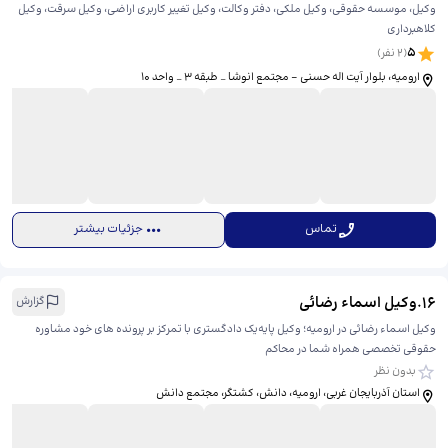
وکیل، موسسه حقوقی، وکیل ملکی، دفتر وکالت، وکیل تغییر کاربری اراضی، وکیل سرقت، وکیل
کلاهبرداری
5
(
2
نفر)
ارومیه، بلوار آیت اله حسنی - مجتمع انوشا _ طبقه ۳ _ واحد ۱۰
تماس
جزئیات بیشتر
16
.
وکیل اسماء رضائی
گزارش
وکیل اسماء رضائی در ارومیه؛ وکیل پایه‌یک دادگستری با تمرکز بر پرونده های خود مشاوره
حقوقی تخصصی همراه شما در محاکم
بدون نظر
استان آذربایجان غربی، ارومیه، دانش، کشتگر، ​مجتمع دانش