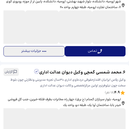
شهر ارومیه، دانشکده، بلوار شهید بهشتی، ​ارومیه، دانشکده، پایین تر از موزه، روبروی کوی
7، ساختمان تجارت ارومیه، طبقه چهارم ،واحد 20
تماس
جزئیات بیشتر
6
.
محمد شمسی گمچی وکیل دیوان عدالت اداری
گزارش
وکیل پلاس ایرانیان اقتدارحقوقی دردعاوی اداری ۳۰سال تجربه مدیریتی ونظارتی چون بلوط
سخت چون نیلوفرنرم اولین مرکزتخصصی وکالت دیوان عدالت اداری
4.9
(
18
نفر)
ارومیه، بلوار سربازان گمنام (خ برق)، چهار راه مخابرات بطرف فلکه خیرین، جنب گل فروشی
حیدر بابا، ساختمان آوا یک، طبقه دو، واحد یک