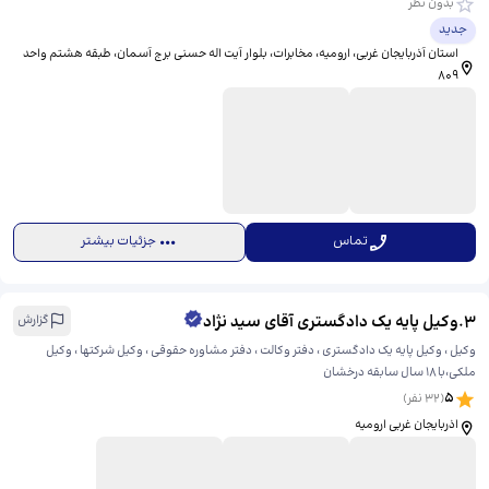
بدون نظر
جدید
استان آذربایجان غربی، ارومیه، مخابرات، بلوار آیت اله حسنی برج آسمان، ​طبقه هشتم واحد
۸۰۹
تماس
جزئیات بیشتر
3
.
وکیل پایه یک دادگستری آقای سید نژاد
گزارش
وکیل ، وکیل پایه یک دادگستری ، دفتر وکالت ، دفتر مشاوره حقوقی ، وکیل شرکتها ، وکیل
ملکی،با ۱۸ سال سابقه درخشان
5
(
32
نفر)
اذربایجان غربی ارومیه