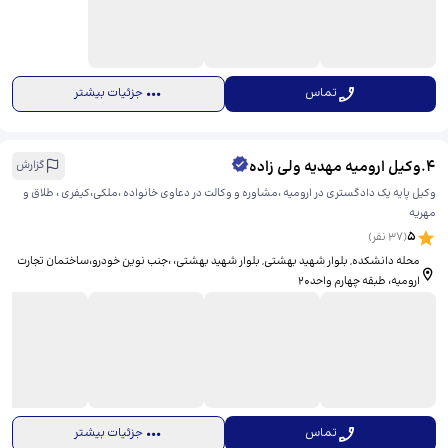
تماس
جزئیات بیشتر
4
.
وکیل ارومیه مهدیه ولی زاده
گزارش
وکیل پایه یک دادگستری در ارومیه ،مشاوره و وکالت در دعاوی خانواده ،ملکی،کیفری ، طلاق و
مهریه
5
(
37
نفر)
محله دانشکده, بلوار شهید بهشتی, بلوار شهید بهشتی، ​،جنب نوین خودرو،ساختمان تجارت
ارومیه، طبقه چهارم واحد۲۰
تماس
جزئیات بیشتر