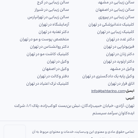
سالن زیبایی در مشهد
سالن زیبایی در کرج
سالن زیبایی در اصفهان
سالن زیبایی در شیراز
سالن زیبایی در پیروزی
سالن زیبایی در تهرانپارس
کلینیک دندانپزشکی در تهران
آزمایشگاه در تهران
کلینیک زیبایی در تهران
دکتر تغذیه در تهران
دکتر غدد در تهران
متخصص پوست و مو در تهران
فیزیوتراپی در تهران
دکتر روانشناس در تهران
دکتر زنان در تهران
کلینیک کاشت مو در تهران
دکتر ارتوپد در تهران
وکیل در تهران
وکیل در مشهد
وکیل در اصفهان
وکیل پایه یک دادگستری در تهران
دفتر وکالت در تهران
اتاق فرار در تهران
کلینیک ترک اعتیاد در تهران
info@behtarino.com
ایمیل:
آدرس:
تهران، آزادی، خیابان حبیب‌زادگان، نبش بن‌بست کوکب‌زاده، پلاک ۱/۱، شرکت
ایده‌کاوان سرآمد سیستم
تمامی حقوق مادی و معنوی این وب‌سایت، خدمات و محتوای مربوط به آن