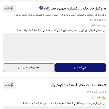
8
.
وکیل پایه یک دادگستری مهدی حیدرزاده
گزارش
وکیل ،دفتر وکالت و حقوقی،دفتر وکالت در ارومیه٬ مشاوره حقوقی٬وکیل ملکی ٬وکیل
کیفری٬خانواده
بدون نظر
استان آذربایجان غربی، ارومیه، دانش، کوی ۵، ​ساختمان شرکا،طبقه 3 واحد 402
تماس
جزئیات بیشتر
9
.
دفتر وکالت دکتر فرهنگ شکوهی
گزارش
وکیل ، دفتر وکالت
5
(
16
نفر)
شهر ارومیه، دانش، خیابان کشتگر، ​مجتمع الماس غرب، طبقه 6 واحد 606