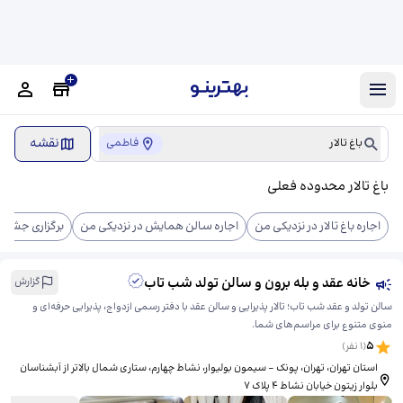
نقشه
باغ تالار
فاطمی
باغ تالار محدوده فعلی
اجاره باغ تالار در نزدیکی من
اجاره سالن همایش در نزدیکی من
برگزاری جشن ت
خانه عقد و بله برون و سالن تولد شب تاب
گزارش
سالن تولد و عقد شب تاب؛ تالار پذیرایی و سالن عقد با دفتر رسمی ازدواج، پذیرایی حرفه‌ای و
منوی متنوع برای مراسم‌های شما.
5
(
1
نفر)
استان تهران، تهران، پونک - سیمون بولیوار، نشاط چهارم، ​ستاری شمال بالاتر از آبشناسان
بلوار زیتون خیابان نشاط ۴ پلاک ۷