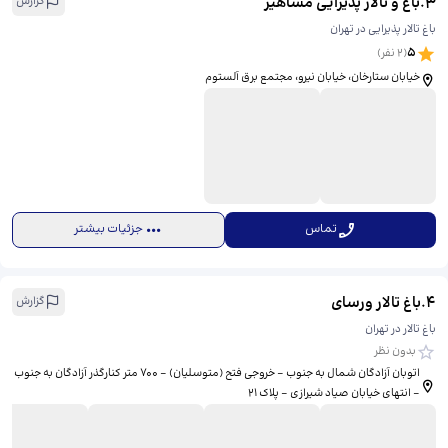
3
.
باغ و تالار پذیرایی مشاهیر
گزارش
باغ تالار پذیرایی در تهران
5
(
2
نفر)
خیابان ستارخان، خیابان نیرو، مجتمع برق آلستوم
تماس
جزئیات بیشتر
4
.
باغ تالار ورسای
گزارش
باغ تالار در تهران
بدون نظر
اتوبان آزادگان شمال به جنوب - خروجی فتح (متوسلیان) - 700 متر کنارگذر آزادگان به جنوب
- انتهای خیابان صیاد شیرازی - پلاک 21