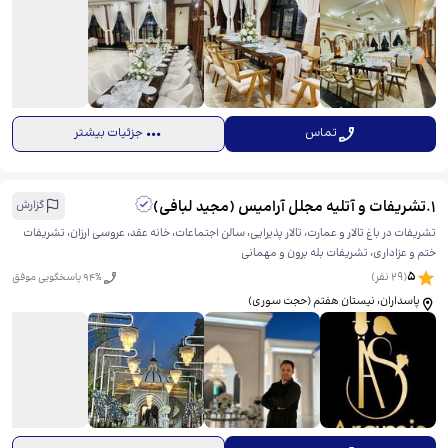
تماس
جزئیات بیشتر
1
.
تشریفات و آتلیه مجلل آرامیس (مجید لبافی)
گزارش
تشریفات در باغ تالار و عمارت، تالار پذیرایی، سالن اجتماعات، خانه عقد، عروسی ارزان، تشریفات
ختم و عزاداری، تشریفات بله برون و مهمانی
5
(
29
نفر)
% پاسخگویی موفق
94
پاسداران، نیستان هفتم (حجت سوری)