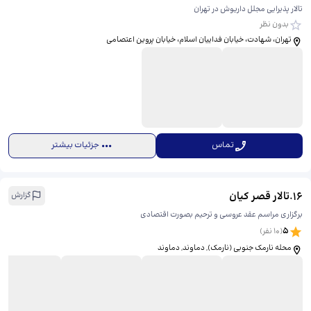
تالار پذیرایی مجلل داریوش در تهران
بدون نظر
تهران، شهادت، خیابان فداییان اسلام، خیابان پروین اعتصامی
تماس
جزئیات بیشتر
16
.
تالار قصر کیان
گزارش
برگزاری مراسم عقد عروسی و ترحیم بصورت اقتصادی
5
(
10
نفر)
محله نارمک جنوبی (نارمک), دماوند, دماوند