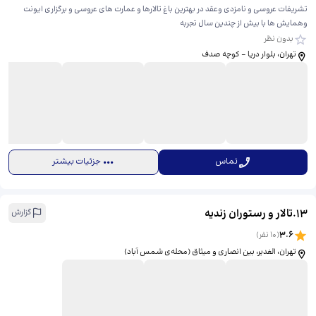
تشریفات عروسی و نامزدی و‌عقد در بهترین باغ تالارها و عمارت های عروسی و برگزاری ایونت
و‌همایش ها با بیش از چندین سال تجربه
بدون نظر
تهران، بلوار دریا - کوچه‌ صدف
تماس
جزئیات بیشتر
13
.
تالار و رستوران زندیه
گزارش
3.6
(
10
نفر)
تهران، الغدیر، بین انصاری و میثاق (محله‌ی شمس آباد)