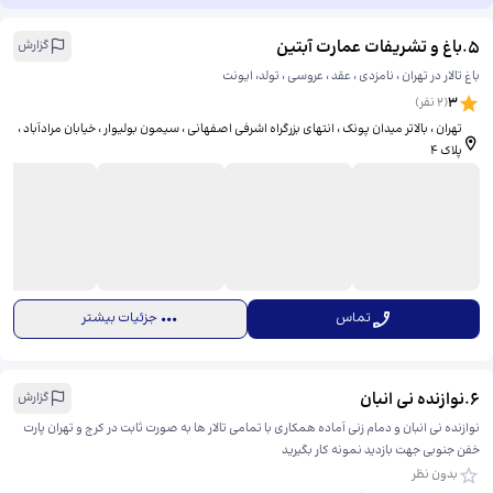
5
.
باغ و تشریفات عمارت آبتین
گزارش
باغ تالار در تهران ، نامزدی ، عقد ، عروسی ، تولد، ایونت
3
(
2
نفر)
تهران ، بالاتر میدان پونک ، انتهای بزرگراه اشرفی اصفهانی ، سیمون بولیوار ، خیابان مرادآباد ،
پلاک ۴
تماس
جزئیات بیشتر
6
.
نوازنده نی انبان
گزارش
نوازنده نی انبان و دمام زنی آماده همکاری با تمامی تالار ها به صورت ثابت در کرج و تهران پارت
خفن جنوبی جهت بازدید نمونه کار بگیرید
بدون نظر