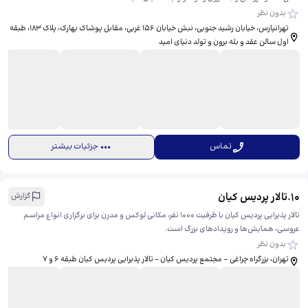
بدون نظر
تهرانپارس، خیابان رشید جنوبی، نبش خیابان 156 غربی، مقابل پوشاک بهارک، پلاک 183، ​طبقه
اول سالن عقد و بله برون و تولد دنیای امید
تماس
جزئیات بیشتر
10
.
تالار پردیس کیان
گزارش
تالار پذیرایی پردیس کیان با ظرفیت ۱۰۰۰ نفر، مکانی لوکس و مدرن برای برگزاری انواع مراسم
عروسی، همایش‌ها و رویدادهای بزرگ است.
بدون نظر
تهران، بزرگراه چراغی - مجتمع پردیس کیان – تالار پذیرایی پردیس کیان طبقه 6 و 7