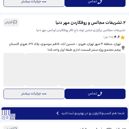
تماس
جزئیات بیشتر
2
.
تشریفات مجالس و روفگاردن مهر دنیا
گزارش
تشریفات مجالس برگزاری جشن تولد باغ تالار روفگاردن لوکس مهر دنیا
4.6
(
25
نفر)
تهران، منطقه ۴ شهر تهران، هروی - حسین آباد، کاظم موسوی، پلاک 37، ​هروی گلستان
پنجم مجتمع روژه سنتر قسمت اداری طبقه اول واحد 105
تماس
جزئیات بیشتر
شما هم کسب‌وکارتون رو در بهترینو ثبت کنید