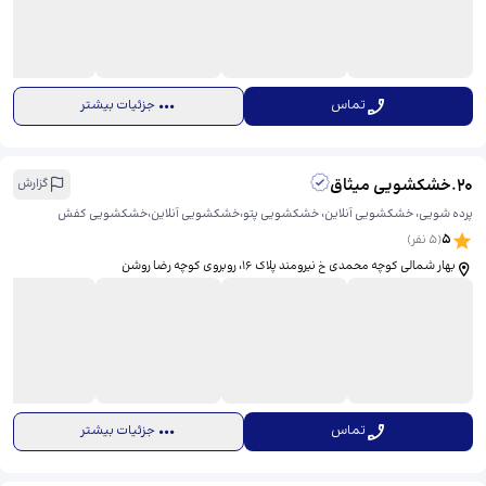
تماس
جزئیات بیشتر
20
.
خشکشویی میثاق
گزارش
پرده شویی، خشکشویی آنلاین، خشکشویی پتو،خشکشویی آنلاین،خشکشویی کفش
5
(
5
نفر)
بهار شمالی کوچه محمدی خ نیرومند پلاک 16، ​روبروی کوچه رضا روشن
تماس
جزئیات بیشتر