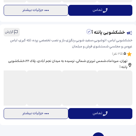
تماس
جزئیات بیشتر
خشکشویی پانته آ
گزارش
خشکشویی لباس، اتوشویی،سفید شویی،رنگرزی،باز و نصب تخصصی پرده، لکه گیری، لباس
عروس و مجلسي شستشوی فرش و مبلمان
5
(
25
نفر)
تهران، میرداماد،شمس تبریزی شمالی، نرسیده به میدان نجم آبادی، پلاک ۲۲،خشکشویی
پانته آ
تماس
جزئیات بیشتر