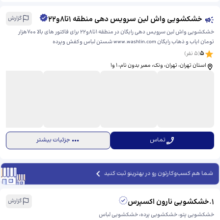
خشکشویی واش لین سرویس دهی منطقه 1تا8و22
گزارش
خشکشویی واش لین سرویس دهی رایگان در منطقه 1تا8و22 برای فاکتور های بالا 700هزار
تومان ایاب و ذهاب رایگان www.washlin.com شستن لباس وکفش وپرده
5
(
5
نفر)
استان تهران، تهران، ونک، معبر بدون نام، ​1 و1
تماس
جزئیات بیشتر
شما هم کسب‌وکارتون رو در بهترینو ثبت کنید
1
.
خشکشویی نارون اکسپرس
گزارش
خشکشویی پتو، خشکشویی پرده، خشکشویی لباس