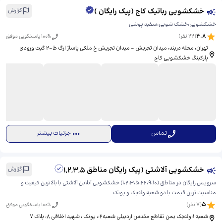
خشکشویی رباتیک کاج (پیک رایگان )
گزارش
خشکشویی،خشک شویی،سفید پوشی
4.8
(
22
نفر)
% پاسخگویی موفق
100
تهران، محله دربند، میدان تجریش - میدان تجریش خ ملکی پاساژ ارگ ط-۲ گیت ورودی
پارکینگ خشکشویی کاج
تماس
جزئیات بیشتر
خشکشویی آلاشتی (پیک رایگان مناطق 1,2,3,5
گزارش
سرویس رایگان در مناطق (1،2،3،5،22،9،10) خشکشویی آنلاین آلاشتی با بالاترین کیفیت و
مناسبت ترین قیمت با دو شعبه ولنجک و پونک
5
(
7
نفر)
% پاسخگویی موفق
100
شعبه 1:ولنجک یمن تقاطع مقدس اردبیلی شعبه‌2:، پونک ، شهید اخلاقی ۸، ​پلاک 7