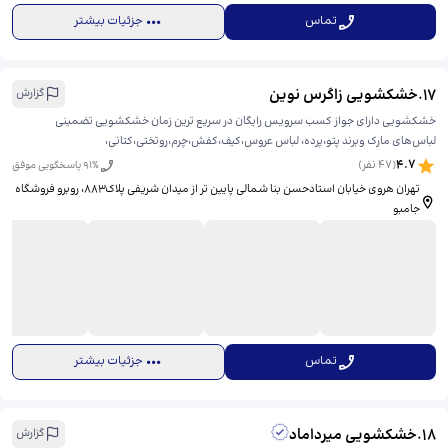
تماس
جزئیات بیشتر
17
.
خشکشویی زاگرس نوین
گزارش
خشکشویی دارای جواز کسب سرویس رایگان در سریع ترین زمان خشکشویی تضمینی
لباس‌های مارک وبرند پتو،پرده، لباس عروس،کیف،کفش،چرم،روتختی،کتانی،
4.7
(
47
نفر)
% پاسخگویی موفق
91
تهران هروی خیابان استادحسن بنا شمالی پایین تر از میدان شریفی پلاک۸۸۳، ​روبرو فروشگاه
جامبو
تماس
جزئیات بیشتر
18
.
خشکشویی میرداماد
گزارش