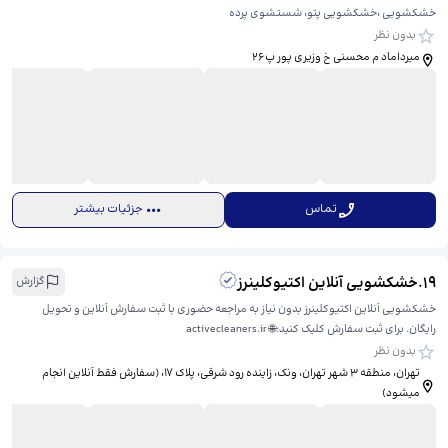
خشکشویی ،خشکشویی پتو، شستشوی پرده
بدون نظر
میرداماد م محسنی خ وزیری پور پ۲۶
تماس
جزئیات بیشتر
19
.
خشکشویی آنلاین اکتیوکلینرز
گزارش
خشکشویی آنلاین اکتیوکلینرز بدون نیاز به مراجعه حضوری با ثبت سفارش آنلاین و تحویل
رایگان. برای ثبت سفارش کلیک کنید:🌐 activecleaners.ir
بدون نظر
تهران، منطقه ۳ شهر تهران، ونک، زاینده ‌رود شرقی، پلاک 17، ​(سفارش فقط آنلاین انجام
میشود)