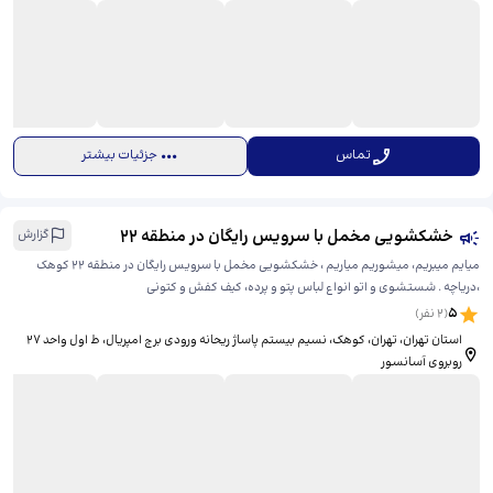
تماس
جزئیات بیشتر
خشکشویی مخمل با سرویس رایگان در منطقه ۲۲
گزارش
میایم میبریم، میشوریم میاریم ، خشکشویی مخمل با سرویس رایگان در منطقه ۲۲ کوهک
،دریاچه . شستشوی و اتو انواع لباس پتو و پرده، کیف کفش و کتونی
5
(
2
نفر)
استان تهران، تهران، کوهک، نسیم بیستم پاساژ ریحانه ورودی برج امپریال، ​ط اول واحد ۲۷
روبروی آسانسور