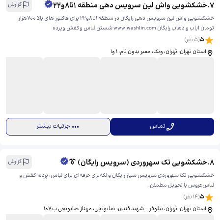
7
.
خشکشویی واش لین سرویس دهی منطقه 1تا8و22
گزارش
خشکشویی واش لین سرویس دهی رایگان در منطقه 1تا8و22 برای فاکتور های بالا 700هزار
تومان ایاب و ذهاب رایگان www.washlin.com شستن لباس وکفش وپرده
5
(
5
نفر)
استان تهران، تهران، ونک، معبر بدون نام، ​1 و1
تماس
جزئیات بیشتر
8
.
خشکشویی تک سهروردی (سرویس رایگان) 👔
گزارش
خشکشویی تک سهروردی سرویس سیار رایگان و لکه‌بری حرفه‌ای برای لباس، پرده، کفش و
لباس‌عروس با تحویل مطمئن.
5
(
14
نفر)
استان تهران، تهران، نیلوفر - شهید قندی، صابونچی، ​مهناز صابونچی پ ۱۰۷