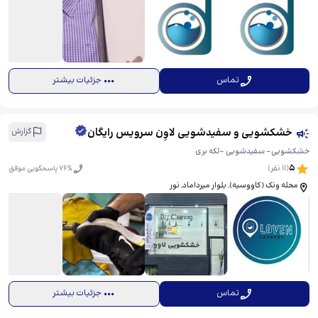
تماس
جزئیات بیشتر
خشکشویی و سفیدشویی لاوِن سرویس رایگان
گزارش
خشکشویی- سفیدشویی -لکه بری
5
(
11
نفر)
% پاسخگویی موفق
76
محله ونک (کاووسيه), بلوار میرداماد, نور
تماس
جزئیات بیشتر