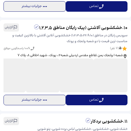
تماس
جزئیات بیشتر
10
.
خشکشویی آلاشتی (پیک رایگان مناطق 1,2,3,5
گزارش
سرویس رایگان در مناطق (1،2،3،5،22،9،10) خشکشویی آنلاین آلاشتی با بالاترین کیفیت و
مناسبت ترین قیمت با دو شعبه ولنجک و پونک
5
(
7
نفر)
% پاسخگویی موفق
100
شعبه 1:ولنجک یمن تقاطع مقدس اردبیلی شعبه‌2:، پونک ، شهید اخلاقی ۸، ​پلاک 7
تماس
جزئیات بیشتر
11
.
خشکشویی بردکار
گزارش
خشک شویی، خشکشویی ، خشکشویی لباس،پرده شویی، پتو شویی