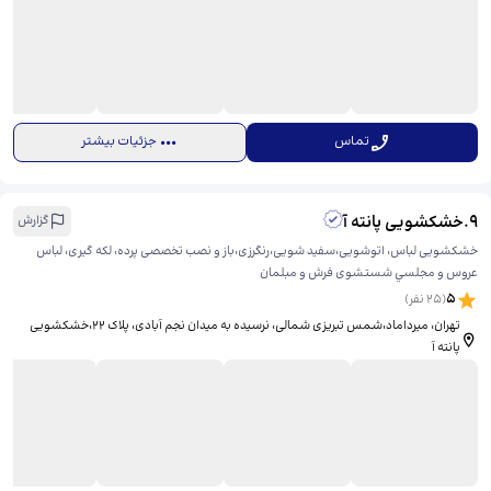
تماس
جزئیات بیشتر
9
.
خشکشویی پانته آ
گزارش
خشکشویی لباس، اتوشویی،سفید شویی،رنگرزی،باز و نصب تخصصی پرده، لکه گیری، لباس
عروس و مجلسي شستشوی فرش و مبلمان
5
(
25
نفر)
تهران، میرداماد،شمس تبریزی شمالی، نرسیده به میدان نجم آبادی، پلاک ۲۲،خشکشویی
پانته آ