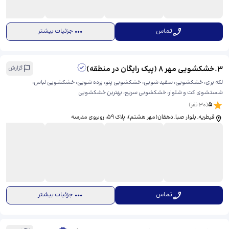
تماس
جزئیات بیشتر
3
.
خشکشویی مهر 8 (پیک رایگان در منطقه)
گزارش
لکه‌ بری، خشکشویی، سفید شویی، خشکشویی پتو، پرده شویی، خشکشویی لباس،
شستشوی کت و شلوار، خشکشویی سریع، بهترین خشکشویی
5
(
30
نفر)
قیطریه, بلوار صبا, دهقان(مهر هشتم)، پلاک ۵۹، ​روبروی مدرسه
تماس
جزئیات بیشتر