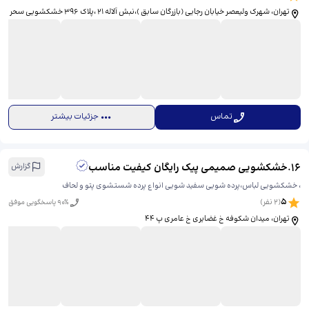
تهران، شهرک ولیعصر خیابان رجایی (بازرگان سابق )،نبش آلاله 21 ،پلاک ۳۹۶ خشکشویی سحر
تماس
جزئیات بیشتر
16
.
خشکشویی صمیمی پیک رایگان کیفیت مناسب
گزارش
، خشکشویی لباس،پرده شویی سفید شویی انواع پرده شستشوی پتو و لحاف
5
(
2
نفر)
% پاسخگویی موفق
90
تهران، میدان شکوفه خ غضایری خ عامری پ ۴۴