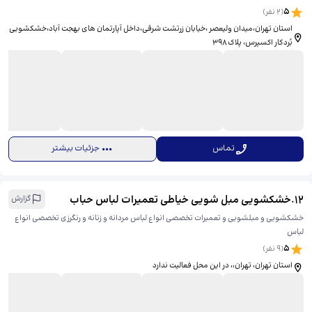
5
(
2
نفر)
استان تهران،میدان ولیعصر ،خیابان زرتشت شرقی،داخل آپارتمان های بهجت آباد،خشکشویی
بُردکار اکسپرس، ​پلاک ۳۹۸
تماس
جزئیات بیشتر
12
.
خشکشویی مبل شویی خیاطی تعمیرات لباس حباب
گزارش
خشکشویی و مبلشویی و تعمیرات تخصصی انواع لباس مردانه و زنانه و رنگرزی تخصصی انواع
لباس
5
(
9
نفر)
استان تهران، تهران،، ​در این محل فعالیت ندارد