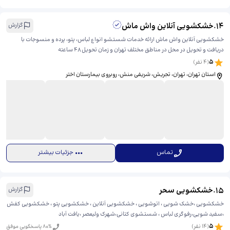
14
.
خشکشویی آنلاین واش ماش
گزارش
خشکشویی آنلاین واش ماش ارائه خدمات شستشو انواع لباس، پتو، پرده و منسوجات با
دریافت و تحویل در محل در مناطق مختلف تهران و زمان تحویل ۴۸ ساعته
5
(
4
نفر)
استان تهران، تهران، تجریش، شریفی منش، ​روبروی بیمارستان اختر
تماس
جزئیات بیشتر
15
.
خشکشویی سحر
گزارش
خشکشویی ،خشک شویی ، اتوشویی ، خشکشویی آنلاین ، خشکشویی پتو ، خشکشویی کفش
،سفید شویی،رفوگری لباس ، شستشوی کتانی،شهرک ولیعصر ،یافت آباد
5
(
14
نفر)
% پاسخگویی موفق
80