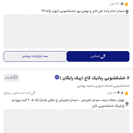
5
(
46
نفر)
میدان امام زاده علی اکبر خ بهمن پور خشکشویی نارون پلاک۴۲
تماس
جزئیات بیشتر
2
.
خشکشویی رباتیک کاج (پیک رایگان )
گزارش
خشکشویی،خشک شویی،سفید پوشی
4.8
(
22
نفر)
% پاسخگویی موفق
100
تهران، محله دربند، میدان تجریش - میدان تجریش خ ملکی پاساژ ارگ ط-۲ گیت ورودی
پارکینگ خشکشویی کاج