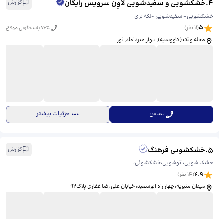
4
.
خشکشویی و سفیدشویی لاوِن سرویس رایگان
گزارش
خشکشویی- سفیدشویی -لکه بری
5
(
11
نفر)
% پاسخگویی موفق
76
محله ونک (کاووسيه), بلوار میرداماد, نور
تماس
جزئیات بیشتر
5
.
خشکشویی فرهنگ
گزارش
خشک شویی،اتوشویی،خشکشوئی،
4.9
(
14
نفر)
میدان منیریه، چهار راه ابوسعید، خیابان علی رضا غفاری پلاک‌۹۲