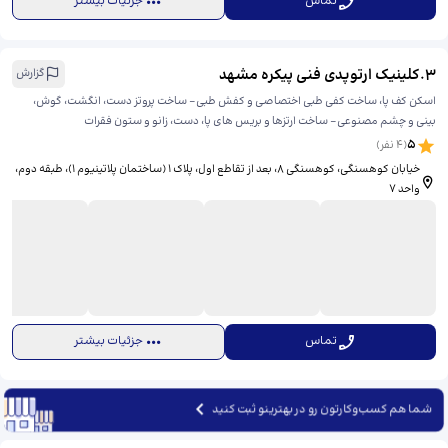
تماس
جزئیات بیشتر
3
.
کلینیک ارتوپدی فنی پیکره مشهد
گزارش
اسکن کف پا، ساخت کفی طبی اختصاصی و کفش طبی- ساخت پروتز دست، انگشت، گوش،
بینی و چشم مصنوعی- ساخت ارتزها و بریس های پا، دست، زانو و ستون فقرات
5
(
4
نفر)
خیابان کوهسنگی، کوهسنگی 8، بعد از تقاطع اول، ​پلاک ۱ (ساختمان پلاتینیوم 1)، طبقه دوم،
واحد ۷
تماس
جزئیات بیشتر
شما هم کسب‌وکارتون رو در بهترینو ثبت کنید