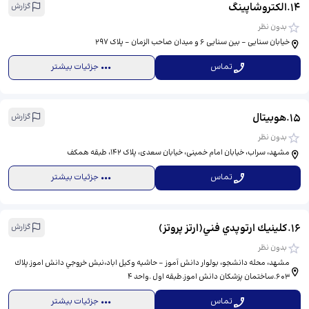
14
.
الکتروشاپینگ
گزارش
بدون نظر
خیابان سنایی - بین سنایی 6 و میدان صاحب الزمان - پلاک 297
تماس
جزئیات بیشتر
15
.
هوبیتال
گزارش
بدون نظر
مشهد، سراب، خیابان امام خمینی، خیابان سعدی، پلاک 142، طبقه همکف
تماس
جزئیات بیشتر
16
.
كلينيك ارتوپدي فني(ارتز پروتز)
گزارش
بدون نظر
مشهد، محله دانشجو، بولوار دانش آموز - حاشيه وكيل اباد،نبش خروجي دانش اموز.پلاك
٦٠٣.ساختمان پزشكان دانش اموز.طبقه اول .واحد ٤
تماس
جزئیات بیشتر