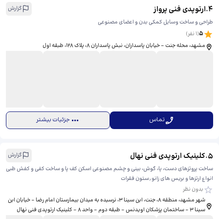
4
.
ارتوپدی فنی پرواز
گزارش
طراحی و ساخت وسایل کمکی بدن و اعضای مصنوعی
5
(
1
نفر)
مشهد، محله جنت - خیابان پاسداران، نبش پاسداران 8، پلاک 128، طبقه اول
تماس
جزئیات بیشتر
5
.
کلینیک ارتوپدی فنی نهال
گزارش
ساخت پروتزهای دست، پا، گوش، بینی و چشم مصنوعی اسکن کف پا و ساخت کفی و کفش طبی
انواع ارتزها و بریس های زانو٫ستون فقرات
بدون نظر
شهر مشهد، منطقه ۸، جنت، ابن سینا ۳، ​نرسیده به میدان بیمارستان امام رضا - خیابان ابن
سینا ۳ - ساختمان پزشکان اویدنس - طبقه دوم - واحد ۸ - کلینیک ارتوپدی فنی نهال