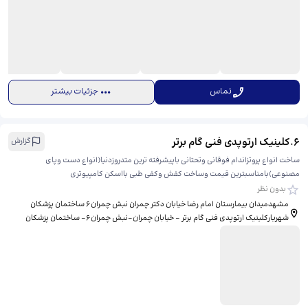
تماس
جزئیات بیشتر
6
.
کلینیک ارتوپدی فنی گام برتر
گزارش
ساخت انواع پروتزاندام فوقانی وتحتانی باپیشرفته ترین متدروزدنیا(انواع دست وپای
مصنوعی)بامناسبترین قیمت وساخت کفش وکفی طبی بااسکن کامپیوتری
بدون نظر
مشهدمیدان بیمارستان امام رضا خیابان دکتر چمران نبش چمران۶ ساختمان پزشکان
شهریارکلینیک ارتوپدی فنی گام برتر - خیابان چمران-نبش چمران۶- ساختمان پزشکان
شهریار-طبقه۳ کلینیک ارتوپدی فنی گام برتر