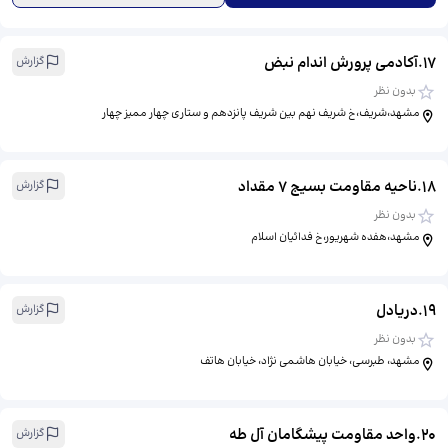
17
.
آکادمی پرورش اندام نبض
گزارش
بدون نظر
مشهد،شریف،خ شریف نهم بین شریف پانزدهم و ستاری چهار ممیز چهار
18
.
ناحیه مقاومت بسیج 7 مقداد
گزارش
بدون نظر
مشهد،هفده شهریور،خ فدائیان اسلام
19
.
دریادل
گزارش
بدون نظر
مشهد، طبرسی، خیابان هاشمی نژاد، خیابان هاتف
20
.
واحد مقاومت پیشگامان آل طه
گزارش