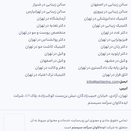
سالن زیبایی در اصفهان
سالن زیبایی در شیراز
سالن زیبایی در پیروزی
سالن زیبایی در تهرانپارس
کلینیک دندانپزشکی در تهران
آزمایشگاه در تهران
کلینیک زیبایی در تهران
دکتر تغذیه در تهران
دکتر غدد در تهران
متخصص پوست و مو در تهران
فیزیوتراپی در تهران
دکتر روانشناس در تهران
دکتر زنان در تهران
کلینیک کاشت مو در تهران
دکتر ارتوپد در تهران
وکیل در تهران
وکیل در مشهد
وکیل در اصفهان
وکیل پایه یک دادگستری در تهران
دفتر وکالت در تهران
اتاق فرار در تهران
کلینیک ترک اعتیاد در تهران
info@behtarino.com
ایمیل:
آدرس:
تهران، آزادی، خیابان حبیب‌زادگان، نبش بن‌بست کوکب‌زاده، پلاک ۱/۱، شرکت
ایده‌کاوان سرآمد سیستم
تمامی حقوق مادی و معنوی این وب‌سایت، خدمات و محتوای مربوط به آن
متعلق به شرکت
ایده‌کاوان سرآمد سیستم
است.