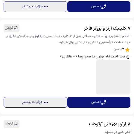
تماس
جزئیات بیشتر
7
.
کلینیک ارتز و پروتز فاخر
گزارش
اصلاح ناهنجاریهای اسکلتی-عضلانی بدن ارائه کلیه خدمات مربوط به ارتز و پروتز اسکن دقیق پا
جهت ساخت کارآمدترین کفش و کفی طبی برای هر فرد
5
(
1
نفر)
محله احمد آباد, بولوار ملا صدرا, رضا ۹ - طالقانی ۹
تماس
جزئیات بیشتر
8
.
ارتوپدی فنی ٱرتوطب
گزارش
کفی طبی در مشهد