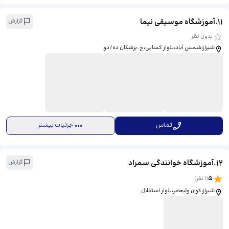
11
.
آموزشگاه موسیقی نیما
گزارش
بدون نظر
شیراز،شمس آباد،بلوار کسایی،خ. پزشکان ده/دو
تماس
جزئیات بیشتر
12
.
آموزشگاه خوانندگی سمراد
گزارش
5
(
1
نفر)
شیراز،کوی ولیعصر،بلوار استقلال