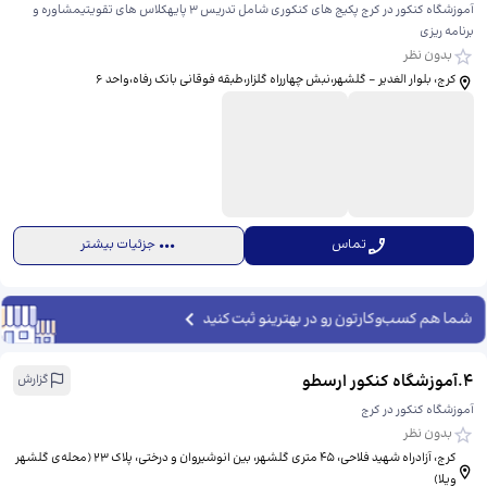
آموزشگاه کنکور در کرج پکیج های کنکوری شامل تدریس ۳ پایهکلاس های تقویتیمشاوره و
برنامه ریزی
بدون نظر
کرج، بلوار الغدیر - گلشهر،نبش چهارراه گلزار،طبقه فوقانی بانک رفاه،واحد 6
تماس
جزئیات بیشتر
شما هم کسب‌وکارتون رو در بهترینو ثبت کنید
4
.
آموزشگاه کنکور ارسطو
گزارش
آموزشگاه کنکور در کرج
بدون نظر
کرج، آزادراه شهید فلاحی، 45 متری گلشهر، بین انوشیروان و درختی، پلاک 23 (محله‌ی گلشهر
ویلا)